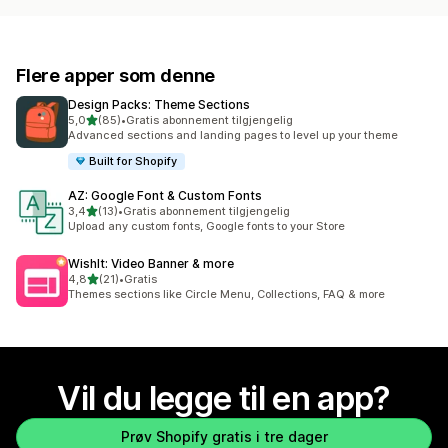
Flere apper som denne
Design Packs: Theme Sections
av 5 stjerner
5,0
(85)
•
Gratis abonnement tilgjengelig
Totalt 85 omtaler
Advanced sections and landing pages to level up your theme
Built for Shopify
AZ: Google Font & Custom Fonts
av 5 stjerner
3,4
(13)
•
Gratis abonnement tilgjengelig
Totalt 13 omtaler
Upload any custom fonts, Google fonts to your Store
WishIt: Video Banner & more
av 5 stjerner
4,8
(21)
•
Gratis
Totalt 21 omtaler
Themes sections like Circle Menu, Collections, FAQ & more
Vil du legge til en app?
Prøv Shopify gratis i tre dager