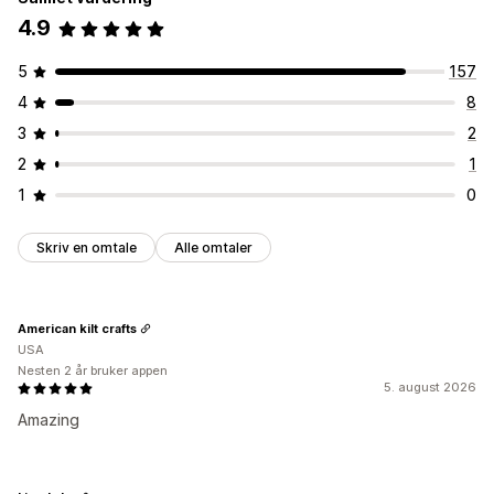
Prissider
Temaseksjoner
Egendefinerte sider
4.9
Administrere sider
5
157
Elementer
Maler
Globale seksjoner
4
8
Egendefinerte skrifttyper
Egendefinert kode
3
2
Mobilresponsiv
Sen innlasting
2
1
1
0
Skriv en omtale
Alle omtaler
American kilt crafts
USA
Nesten 2 år bruker appen
5. august 2026
Amazing