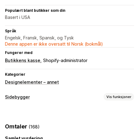
Populært blant butikker som din
Basert i USA
Språk
Engelsk, Fransk, Spansk, og Tysk
Denne appen er ikke oversatt til Norsk (bokmål)
Fungerer med
Butikkens kasse
Shopify-administrator
Kategorier
Designelementer – annet
Sidebygger
Vis funksjoner
Sidetyper
Målsider
Startsider
Produktsider
Blogger
Omtaler
(168)
Vanlige spørsmål
Kontaktsider
Om oss-sider
Takkesider
Bunntekst
Popup-vinduer
Skjemaer
Juridiske sider
Samlet vurdering