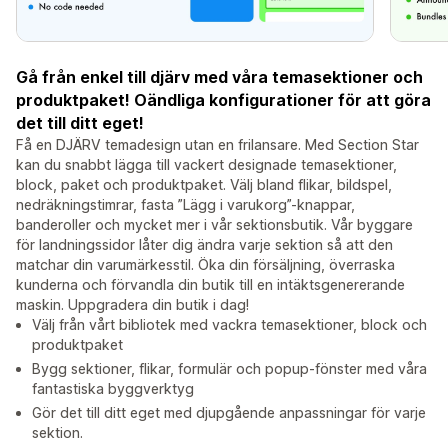
Gå från enkel till djärv med våra temasektioner och
produktpaket! Oändliga konfigurationer för att göra
det till ditt eget!
Få en DJÄRV temadesign utan en frilansare. Med Section Star
kan du snabbt lägga till vackert designade temasektioner,
block, paket och produktpaket. Välj bland flikar, bildspel,
nedräkningstimrar, fasta ”Lägg i varukorg”-knappar,
banderoller och mycket mer i vår sektionsbutik. Vår byggare
för landningssidor låter dig ändra varje sektion så att den
matchar din varumärkesstil. Öka din försäljning, överraska
kunderna och förvandla din butik till en intäktsgenererande
maskin. Uppgradera din butik i dag!
Välj från vårt bibliotek med vackra temasektioner, block och
produktpaket
Bygg sektioner, flikar, formulär och popup-fönster med våra
fantastiska byggverktyg
Gör det till ditt eget med djupgående anpassningar för varje
sektion.