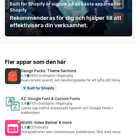
Built for Shopify är signum på de bästa apparna för
Shopify
Rekommenderas för dig och hjälper till att
effektivisera din verksamhet.
Fler appar som den här
Design Packs: Theme Sections
av 5 stjärnor
5,0
(85)
•
Gratisplan tillgänglig
85 recensioner totalt
Avancerade avsnitt och landningssidor för att lyfta ditt tema
Built for Shopify
AZ: Google Font & Custom Fonts
av 5 stjärnor
3,4
(13)
•
Gratisplan tillgänglig
13 recensioner totalt
Ladda upp valfria anpassade typsnitt och Google Fonts i
webbutiken
WishIt: Video Banner & more
av 5 stjärnor
4,8
(21)
•
Gratis
21 recensioner totalt
Temasektioner som cirkelmenyer, kollektioner, FAQ med mera