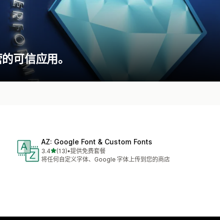
营的可信应用。
AZ: Google Font & Custom Fonts
星（满分 5 星）
3.4
(13)
•
提供免费套餐
总共 13 条评论
将任何自定义字体、Google 字体上传到您的商店