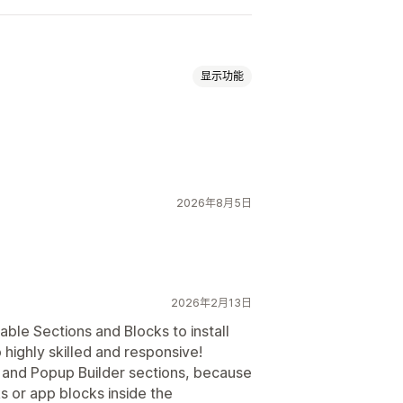
显示功能
题解答
联系页面
“关于我们”页面
面
定价页面
模板分区
自定义页面
2026年8月5日
义代码
自动适应移动设备
延迟加载
2026年2月13日
able Sections and Blocks to install
 highly skilled and responsive!
er and Popup Builder sections, because
s or app blocks inside the