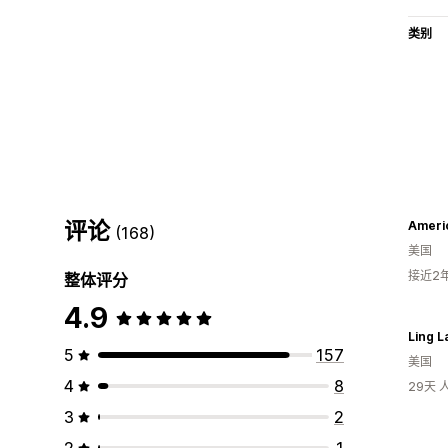
类别
评论
Americ
(168)
美国
接近2
整体评分
4.9
Ling L
5
157
美国
4
8
29天
3
2
2
1