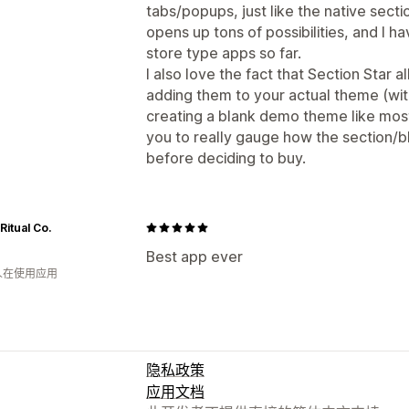
tabs/popups, just like the native sect
opens up tons of possibilities, and I h
store type apps so far.
I also love the fact that Section Star 
adding them to your actual theme (wit
creating a blank demo theme like most
you to really gauge how the section/
before deciding to buy.
Ritual Co.
Best app ever
 人在使用应用
隐私政策
应用文档