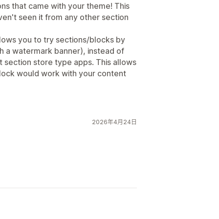
ions that came with your theme! This
aven't seen it from any other section
allows you to try sections/blocks by
h a watermark banner), instead of
 section store type apps. This allows
block would work with your content
2026年4月24日