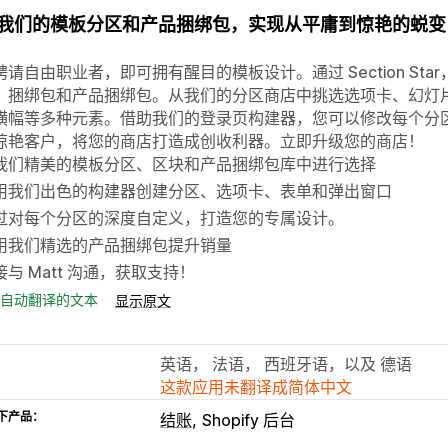
我们的模板分区和产品捆绑包，实现从平庸到惊艳的蜕变
聘请自由职业者，即可拥有醒目的模板设计。通过 Section S
、捆绑包和产品捆绑包。从我们的分区商店中挑选选项卡、幻灯片
横幅等多种元素。借助我们的登录页构建器，您可以修改每个分
惊艳客户，将您的商店打造成创收利器。立即升级您的商店！
我们精美的模板分区、区块和产品捆绑包库中进行选择
用我们出色的构建器创建分区、选项卡、表单和弹出窗口
过对每个分区的深度自定义，打造您的专属设计。
用我们精选的产品捆绑包提升销量
接与 Matt 沟通，获取支持！
自动翻译的文本
显示原文
英语， 法语， 西班牙语，以及 德语
这款应用未翻译成简体中文
下产品：
结账
Shopify 后台