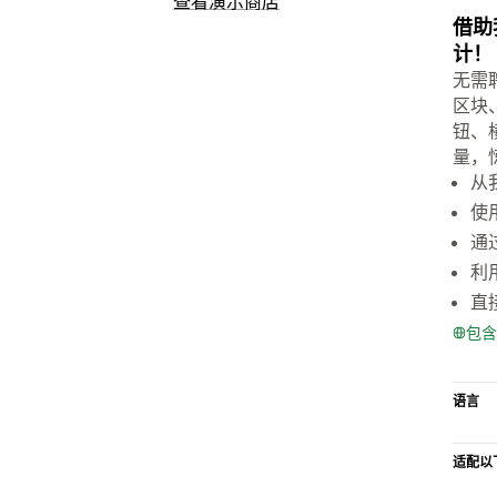
查看演示商店
借助
计！
无需
区块
钮、
量，
从
使
通
利
直
包含
语言
适配以