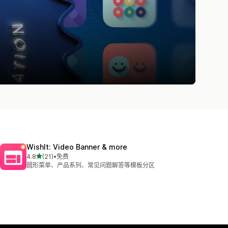
WishIt: Video Banner & more
星（满分 5 星）
4.8
(21)
•
免费
总共 21 条评论
圆形菜单、产品系列、常见问题解答等模板分区