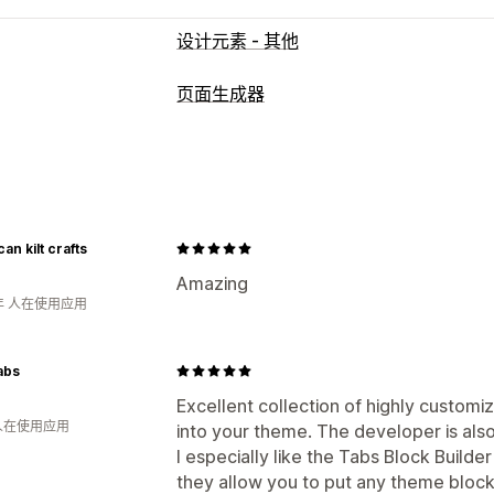
设计元素 - 其他
页面生成器
页面类型
登陆页面
主页
产品页面
博客
常见问
感谢页面
页脚
弹出窗口
表单
法律页
管理页面
an kilt crafts
元素
模板
全球分区
自定义字体
自定
Amazing
年 人在使用应用
abs
Excellent collection of highly customiz
 人在使用应用
into your theme. The developer is also
I especially like the Tabs Block Build
they allow you to put any theme block