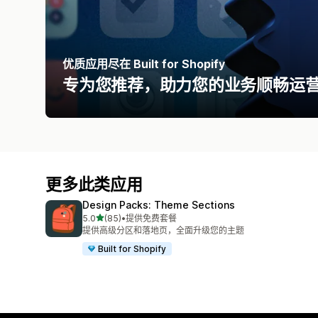
优质应用尽在 Built for Shopify
专为您推荐，助力您的业务顺畅运
更多此类应用
Design Packs: Theme Sections
星（满分 5 星）
5.0
(85)
•
提供免费套餐
总共 85 条评论
提供高级分区和落地页，全面升级您的主题
Built for Shopify