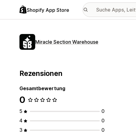
Shopify App Store
Miracle Section Warehouse
Rezensionen
Gesamtbewertung
0
5
0
4
0
3
0