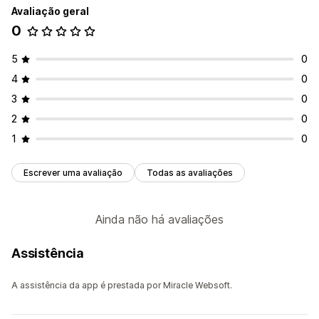
Rodapés
Páginas 404
Páginas de imprensa
Avaliação geral
Páginas de emprego
Páginas jurídicas
0
Página de ligação na bio
Página de avaliações
5
0
Páginas de preços
Secções temáticas
4
0
Páginas personalizadas
3
0
Páginas de gestão
2
0
Código personalizado
Geração por IA
1
0
Escrever uma avaliação
Todas as avaliações
Ainda não há avaliações
Assistência
A assistência da app é prestada por Miracle Websoft.