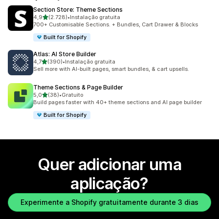
Section Store: Theme Sections
de 5 estrelas
4,9
(2.728)
•
Instalação gratuita
2728 total de avaliações
700+ Customisable Sections. + Bundles, Cart Drawer & Blocks
Built for Shopify
Atlas: AI Store Builder
de 5 estrelas
4,7
(390)
•
Instalação gratuita
390 total de avaliações
Sell more with AI-built pages, smart bundles, & cart upsells.
Theme Sections & Page Builder
de 5 estrelas
5,0
(38)
•
Gratuito
38 total de avaliações
Build pages faster with 40+ theme sections and AI page builder
Built for Shopify
Quer adicionar uma
aplicação?
Experimente a Shopify gratuitamente durante 3 dias