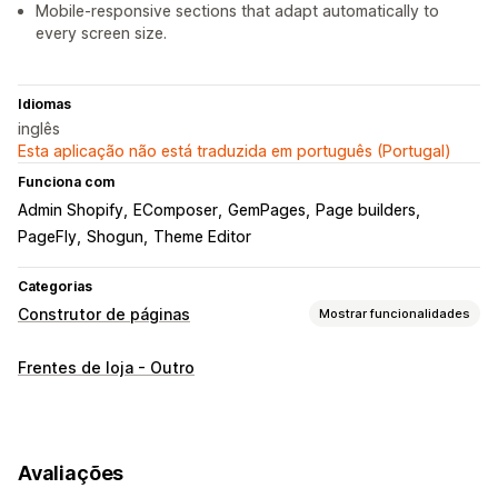
Mobile-responsive sections that adapt automatically to
every screen size.
Idiomas
inglês
Esta aplicação não está traduzida em português (Portugal)
Funciona com
Admin Shopify
EComposer
GemPages
Page builders
PageFly
Shogun
Theme Editor
Categorias
Construtor de páginas
Mostrar funcionalidades
Tipos de páginas
Frentes de loja - Outro
Páginas de destino
Páginas iniciais
Páginas de produtos
Coleções
Páginas «Em breve»
Blogues
FAQ
Páginas do centro de ajuda
Páginas de contacto
Avaliações
Páginas «Sobre nós»
Páginas do carrinho
Vista rápida