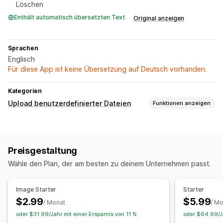
Löschen
Enthält automatisch übersetzten Text
Original anzeigen
Sprachen
Englisch
Für diese App ist keine Übersetzung auf Deutsch vorhanden.
Kategorien
Upload benutzerdefinierter Dateien
Funktionen anzeigen
Dateitypen
PNG
JPEG
PSD
PDF
Excel
Bilder
Videos
ZIP
Preisgestaltung
Benutzerdefinierte Regeln
Wähle den Plan, der am besten zu deinem Unternehmen passt.
Dateimanagement
Dateidownload
Image Starter
Starter
$2.99
$5.99
/ Monat
/ M
oder $31.99/Jahr mit einer Ersparnis von 11 %
oder $64.99/Ja