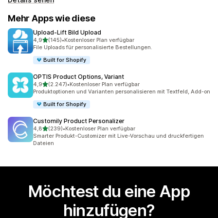
Mehr Apps wie diese
Upload‑Lift Bild Upload
von 5 Sternen
4,9
(145)
•
Kostenloser Plan verfügbar
145 Rezensionen insgesamt
File Uploads für personalisierte Bestellungen.
Built for Shopify
OPTIS Product Options, Variant
von 5 Sternen
4,9
(2.247)
•
Kostenloser Plan verfügbar
2247 Rezensionen insgesamt
Produktoptionen und Varianten personalisieren mit Textfeld, Add-on
Built for Shopify
Customily Product Personalizer
von 5 Sternen
4,8
(239)
•
Kostenloser Plan verfügbar
239 Rezensionen insgesamt
Smarter Produkt-Customizer mit Live-Vorschau und druckfertigen
Dateien
Möchtest du eine App
hinzufügen?