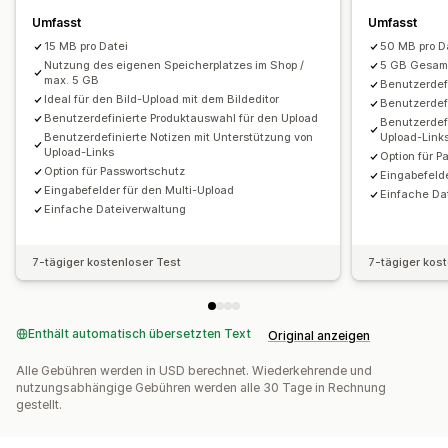
Umfasst
Umfasst
15 MB pro Datei
50 MB pro D
Nutzung des eigenen Speicherplatzes im Shop /
5 GB Gesamt
max. 5 GB
Benutzerdefi
Ideal für den Bild-Upload mit dem Bildeditor
Benutzerdef
Benutzerdefinierte Produktauswahl für den Upload
Benutzerdefi
Benutzerdefinierte Notizen mit Unterstützung von
Upload-Link
Upload-Links
Option für 
Option für Passwortschutz
Eingabefelde
Eingabefelder für den Multi-Upload
Einfache Da
Einfache Dateiverwaltung
7-tägiger kostenloser Test
7-tägiger kos
Enthält automatisch übersetzten Text
Original anzeigen
Alle Gebühren werden in USD berechnet. Wiederkehrende und
nutzungsabhängige Gebühren werden alle 30 Tage in Rechnung
gestellt.