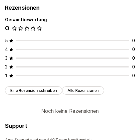
Rezensionen
Gesamtbewertung
0
5
0
4
0
3
0
2
0
1
0
Eine Rezension schreiben
Alle Rezensionen
Noch keine Rezensionen
Support
App-Support wird von AXQT.com bereitgestellt.