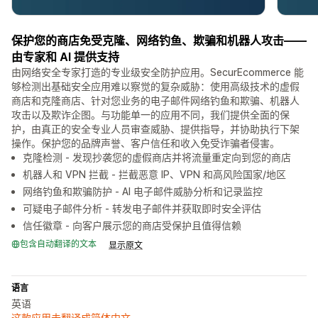
保护您的商店免受克隆、网络钓鱼、欺骗和机器人攻击——
由专家和 AI 提供支持
由网络安全专家打造的专业级安全防护应用。SecurEcommerce 能
够检测出基础安全应用难以察觉的复杂威胁：使用高级技术的虚假
商店和克隆商店、针对您业务的电子邮件网络钓鱼和欺骗、机器人
攻击以及欺诈企图。与功能单一的应用不同，我们提供全面的保
护，由真正的安全专业人员审查威胁、提供指导，并协助执行下架
操作。保护您的品牌声誉、客户信任和收入免受诈骗者侵害。
克隆检测 - 发现抄袭您的虚假商店并将流量重定向到您的商店
机器人和 VPN 拦截 - 拦截恶意 IP、VPN 和高风险国家/地区
网络钓鱼和欺骗防护 - AI 电子邮件威胁分析和记录监控
可疑电子邮件分析 - 转发电子邮件并获取即时安全评估
信任徽章 - 向客户展示您的商店受保护且值得信赖
包含自动翻译的文本
显示原文
语言
英语
这款应用未翻译成简体中文