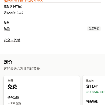
适配以下产品：
Shopify 后台
类别
防盗
显示功能
受保护资产
安全 - 其他
网站代码
受阻止操作
网页抓取
区域访问
IP 访问
定价
选择最适合您业务的套餐。
免费
Basic
$10
免费
/月
或 $96/年（可
特色功能
特色功能
SSL 监控