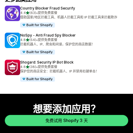
Country Blocker Fraud Securify
星（满分 5 星）
4.4
(63)
•
提供免费套餐
总共 63 条评论
借助国家/地区拦截工具、机器人拦截工具和 IP 拦截工具来拦截欺诈
Built for Shopify
NoSpy ‑ Anti Fraud Spy Blocker
星（满分 5 星）
4.8
(54)
•
提供免费套餐
总共 54 条评论
拦截机器人、IP、爬虫和间谍，保护您的商店数据！
Built for Shopify
Shogard: Security IP Bot Block
星（满分 5 星）
4.8
(38)
•
提供免费套餐
总共 38 条评论
保护您的商店安全：拦截机器人、IP 并禁用右键单击！
Built for Shopify
想要添加应用？
免费试用 Shopify 3 天