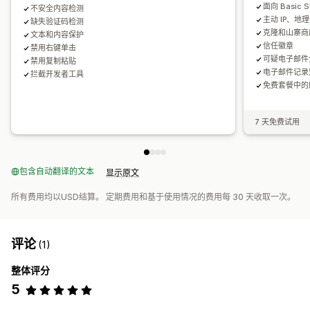
面向 Basic 
不安全内容检测
主动 IP、地理
缺失验证码检测
克隆和山寨商
文本和内容保护
信任徽章
禁用右键单击
可疑电子邮件
禁用复制粘贴
电子邮件记录
拦截开发者工具
免费套餐中的
7 天免费试用
包含自动翻译的文本
显示原文
所有费用均以USD结算。 定期费用和基于使用情况的费用每 30 天收取一次。
评论
(1)
整体评分
5