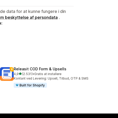
e data for at kunne fungere i din
 om beskyttelse af persondata
.
e:
Releasit COD Form & Upsells
ud af 5 stjerner
4,9
(2.531)
•
Gratis at installere
2531 anmeldelser i alt
Kontant ved Levering: Upsell, Tilbud, OTP & SMS
Built for Shopify