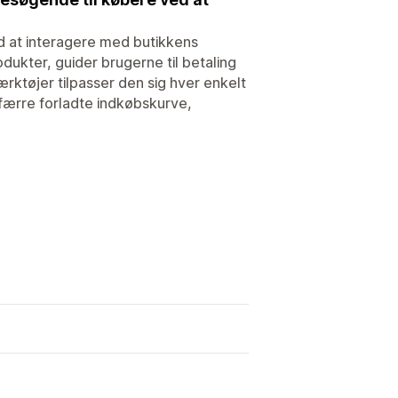
d at interagere med butikkens
ukter, guider brugerne til betaling
rktøjer tilpasser den sig hver enkelt
færre forladte indkøbskurve,