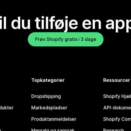
il du tilføje en ap
Prøv Shopify gratis i 3 dage
Topkategorier
Ressourcer
Dropshipping
Shopify Hjæ
dukter
Markedspladser
API-dokume
Produktanmeldelser
Shopify Co
g
Mersalg og sampak
Research