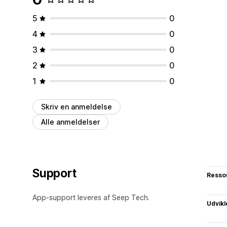
5
0
4
0
3
0
2
0
1
0
Skriv en anmeldelse
Alle anmeldelser
Support
Resso
App-support leveres af Seep Tech.
Udvikl