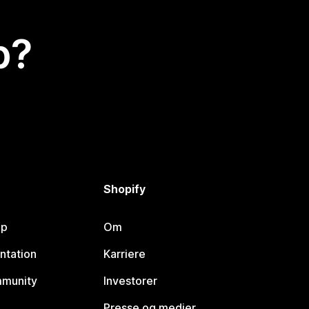
p?
Shopify
lp
Om
ntation
Karriere
mmunity
Investorer
Presse og medier