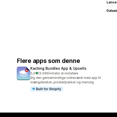
Lance
Dataa
Flere apps som denne
Kaching Bundles App & Upsells
ud af 5 stjerner
5,0
(5.099)
•
Gratis at installere
5099 anmeldelser i alt
Øg den gennemsnitlige ordreværdi med app til
mængderabat, produktpakker og mersalg
Built for Shopify