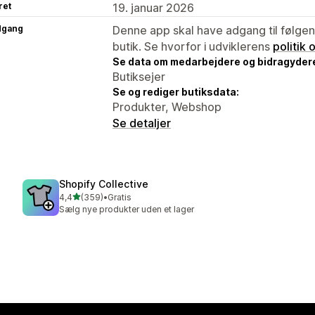
ret
19. januar 2026
dgang
Denne app skal have adgang til følgend
butik. Se hvorfor i udviklerens
politik
Se data om medarbejdere og bidragyder
Butiksejer
Se og rediger butiksdata:
Produkter, Webshop
Se detaljer
Shopify Collective
ud af 5 stjerner
4,4
(359)
•
Gratis
359 anmeldelser i alt
Sælg nye produkter uden et lager