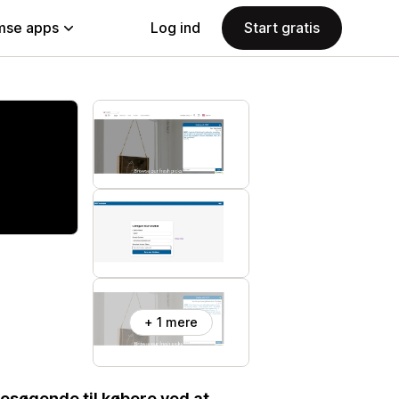
se apps
Log ind
Start gratis
+ 1 mere
besøgende til købere ved at