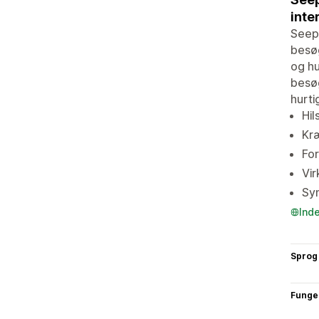
inte
Seep 
besøg
og hu
besøg
hurti
Hil
Kræ
For
Vir
Syn
Ind
Sprog
Funge