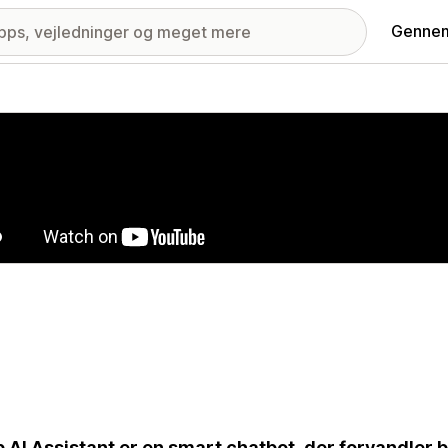
Gennem
ri med udvalgte billeder
 AI Assistant er en smart chatbot, der forvandler 