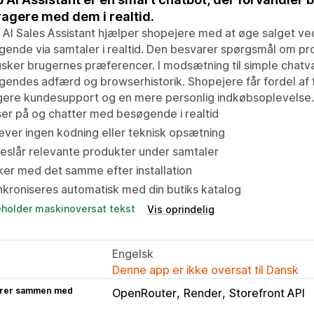
ragere med dem i realtid.
AI Sales Assistant hjælper shopejere med at øge salget ve
ende via samtaler i realtid. Den besvarer spørgsmål om prod
sker brugernes præferencer. I modsætning til simple chatvæ
endes adfærd og browserhistorik. Shopejere får fordel af 
gere kundesupport og en mere personlig indkøbsoplevelse.
ser på og chatter med besøgende i realtid
ver ingen kodning eller teknisk opsætning
eslår relevante produkter under samtaler
ker med det samme efter installation
kroniseres automatisk med din butiks katalog
eholder maskinoversat tekst
Vis oprindelig
Engelsk
Denne app er ikke oversat til Dansk
rer sammen med
OpenRouter
Render
Storefront API