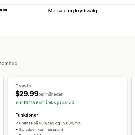
rier
Mersalg og krydssalg
Tilpasning
Mersalg i indkøbskurv
Mersalg på pr
Tilbud og anbefalinger
Leveringsforsikring
Gratis gaver
ksomhed.
Analyser
Klikrater
Konverteringsrater
Growth
$29.99
om måneden
eller $341.89 om året, og spar 5 %
Funktioner
Grænse på 600/dag og 15.000/md.
3 pladser (kommer snart)