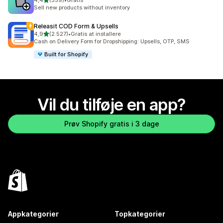
4,4
(359)
•
Gratis
359 anmeldelser i alt
Sell new products without inventory
Releasit COD Form & Upsells
ud af 5 stjerner
4,9
(2.527)
•
Gratis at installere
2527 anmeldelser i alt
Cash on Delivery Form for Dropshipping: Upsells, OTP, SMS
Built for Shopify
Vil du tilføje en app?
Prøv Shopify gratis i 3 dage
Appkategorier
Topkategorier