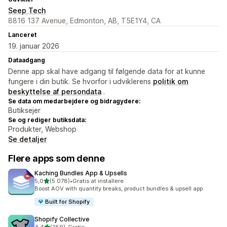
Seep Tech
8816 137 Avenue, Edmonton, AB, T5E1Y4, CA
Lanceret
19. januar 2026
Dataadgang
Denne app skal have adgang til følgende data for at kunne
fungere i din butik. Se hvorfor i udviklerens
politik om
beskyttelse af persondata
.
Se data om medarbejdere og bidragydere:
Butiksejer
Se og rediger butiksdata:
Produkter, Webshop
Se detaljer
Flere apps som denne
Kaching Bundles App & Upsells
ud af 5 stjerner
5,0
(5.078)
•
Gratis at installere
5078 anmeldelser i alt
Boost AOV with quantity breaks, product bundles & upsell app
Built for Shopify
Shopify Collective
ud af 5 stjerner