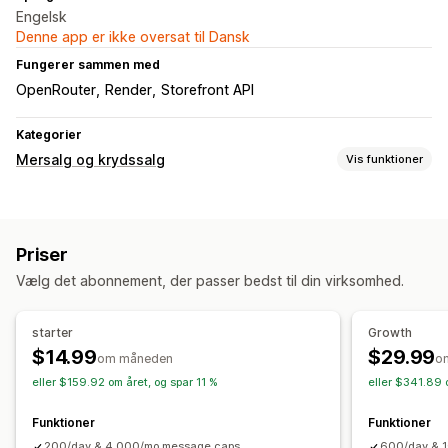
Engelsk
Denne app er ikke oversat til Dansk
Fungerer sammen med
OpenRouter
Render
Storefront API
Kategorier
Mersalg og krydssalg
Vis funktioner
Tilpasning
Mersalg i indkøbskurv
Mersalg på produktside
Priser
Tilbud og anbefalinger
Vælg det abonnement, der passer bedst til din virksomhed.
Leveringsforsikring
Gratis gaver
Analyser
starter
Growth
$14.99
$29.99
Klikrater
Konverteringsrater
om måneden
o
eller $159.92 om året, og spar 11 %
eller $341.89 
Funktioner
Funktioner
200/day & 4,000/mo message caps
600/day & 