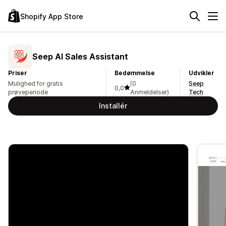
Shopify App Store
Seep AI Sales Assistant
Priser
Bedømmelse
Udvikler
Mulighed for gratis
(0
Seep
0,0
prøveperiode
Anmeldelser)
Tech
Installér