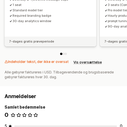
1 seat
3 seats (Co
Standard model tier
Pro model tie
Required branding badge
Hourly prod
30-day analytics window
prompt tunin
90-day anal
7-dages gratis prøveperiode
7-dages grati
Indeholder tekst, der ikke er oversat
Vis oversættelse
Alle gebyrer faktureres i USD. Tilbagevendende og brugsbaserede
gebyrer faktureres hver 30. dag.
Anmeldelser
Samlet bedømmelse
0
5
0