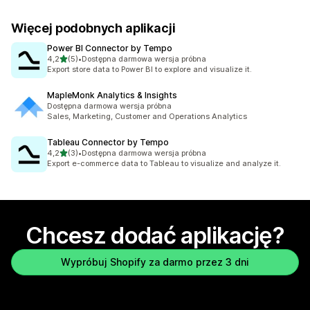
Więcej podobnych aplikacji
Power BI Connector by Tempo
na 5 gwiazdek
4,2
(5)
•
Dostępna darmowa wersja próbna
Łączna liczba recenzji: 5
Export store data to Power BI to explore and visualize it.
MapleMonk Analytics & Insights
Dostępna darmowa wersja próbna
Sales, Marketing, Customer and Operations Analytics
Tableau Connector by Tempo
na 5 gwiazdek
4,2
(3)
•
Dostępna darmowa wersja próbna
Łączna liczba recenzji: 3
Export e-commerce data to Tableau to visualize and analyze it.
Chcesz dodać aplikację?
Wypróbuj Shopify za darmo przez 3 dni