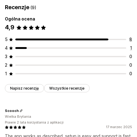
Recenzje
(9)
Ogólna ocena
4,9
5
8
4
1
3
0
2
0
1
0
Napisz recenzję
Wszystkie recenzje
Scooch
Wielka Brytania
Prawie 2 lata korzystania z aplikacji
17 marzec 2025
The app works as described, setup is easy and support is fast