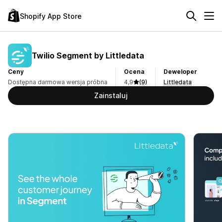
Shopify App Store
Twilio Segment by Littledata
Ceny
Ocena
Deweloper
Dostępna darmowa wersja próbna
4,9
(9)
Littledata
Zainstaluj