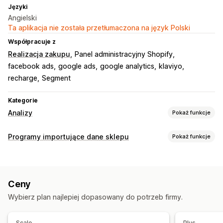
Języki
Angielski
Ta aplikacja nie została przetłumaczona na język Polski
Współpracuje z
Realizacja zakupu
Panel administracyjny Shopify
facebook ads
google ads
google analytics
klaviyo
recharge
Segment
Kategorie
Analizy
Pokaż funkcje
Zachowanie klientów
Programy importujące dane sklepu
Pokaż funkcje
Śledzenie w czasie rzeczywistym
Śledzenie aktywności
Synchronizacja danych
Śledzenie wydarzeń
Segmentacja
Wyświetlenia strony
Synchronizacja zamówień
Długookresowa wartość klienta (LTV)
Ceny
Synchronizacja w czasie rzeczywistym
Marketing i sprzedaż
Wybierz plan najlepiej dopasowany do potrzeb firmy.
Migracja danych
Atrybucja marketingowa
Analizy realizacji zakupu
Eksport zbiorczy
Klienci
Zamówienia
Śledzenie zakupu
Analiza lejka
Śledzenie UTM
Scale
Plus