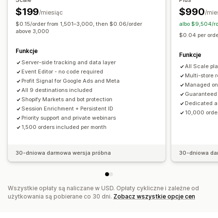
Porzucony koszyk
Śledzenie za pomocą piksela
$199
$990
/miesiąc
/mie
$0.15/order from 1,501–3,000, then $0.06/order
albo $9,504/r
Materiały wizualne i raporty
above 3,000
$0.04 per orde
Raporty dotyczące wielu sklepów
Funkcje
Niestandardowe raporty
Eksport danych
Dane archiwalne
Funkcje
Server-side tracking and data layer
Zgodność z RODO
All Scale pla
Event Editor - no code required
Multi-store 
Profit Signal for Google Ads and Meta
Managed onb
All 9 destinations included
Guaranteed
Shopify Markets and bot protection
Dedicated a
Session Enrichment + Persistent ID
10,000 orde
Priority support and private webinars
1,500 orders included per month
30-dniowa darmowa wersja próbna
30-dniowa da
Wszystkie opłaty są naliczane w USD. Opłaty cykliczne i zależne od
użytkowania są pobierane co 30 dni.
Zobacz wszystkie opcje cen