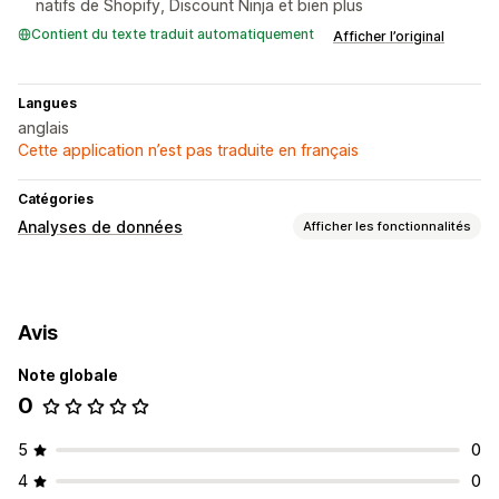
natifs de Shopify, Discount Ninja et bien plus
Contient du texte traduit automatiquement
Afficher l’original
Langues
anglais
Cette application n’est pas traduite en français
Catégories
Analyses de données
Afficher les fonctionnalités
Comportement du client
Segmentation
Avis
Marketing et ventes
Note globale
Informations sur les bénéfices
Suivi des achats
0
Supports visuels et rapports
Tableau de bord des analyses de données
5
0
Tableaux de bord personnalisés
4
0