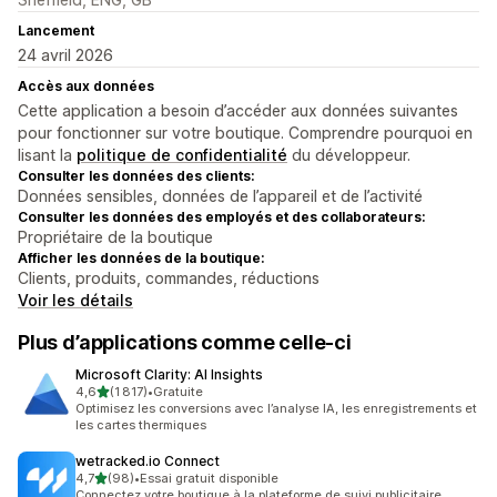
Lancement
24 avril 2026
Accès aux données
Cette application a besoin d’accéder aux données suivantes
pour fonctionner sur votre boutique. Comprendre pourquoi en
lisant la
politique de confidentialité
du développeur.
Consulter les données des clients:
Données sensibles, données de l’appareil et de l’activité
Consulter les données des employés et des collaborateurs:
Propriétaire de la boutique
Afficher les données de la boutique:
Clients, produits, commandes, réductions
Voir les détails
Plus d’applications comme celle-ci
Microsoft Clarity: AI Insights
étoile(s) sur 5
4,6
(1 817)
•
Gratuite
1817 avis au total
Optimisez les conversions avec l’analyse IA, les enregistrements et
les cartes thermiques
wetracked.io Connect
étoile(s) sur 5
4,7
(98)
•
Essai gratuit disponible
98 avis au total
Connectez votre boutique à la plateforme de suivi publicitaire