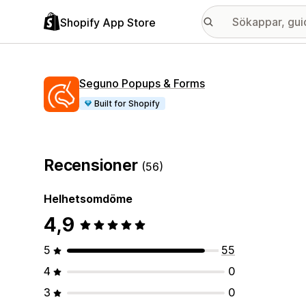
Shopify App Store
Seguno Popups & Forms
Built for Shopify
Recensioner
(56)
Helhetsomdöme
4,9
5
55
4
0
3
0