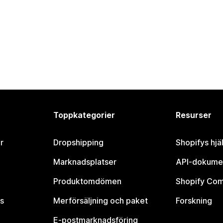
Toppkategorier
Resurser
r
Dropshipping
Shopifys hjä
Marknadsplatser
API-dokume
Produktomdömen
Shopify Co
s
Merförsäljning och paket
Forskning
E-postmarknadsföring