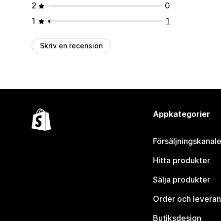
2
0
1
1
Skriv en recension
Appkategorier
Försäljningskanale
Hitta produkter
Sälja produkter
Order och leveran
Butiksdesign