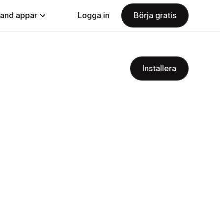
land appar
Logga in
Börja gratis
Installera