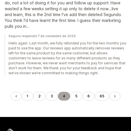
do, not a lot of doing it for you and follow up support. Have
wasted a few weeks setting it up only to delete it now....live
and learn, this is the 2nd time I've add then deleted Segundo.
You think I'd have learnt the first time. I guess their marketing
pulls you in...
Seguno respondió 7 de noviembre de 2025
Hello again. Last month, we fully refunded you for the two months you
paid to use the app. Our reviews app automatically removes reviews
left for the same product by the same customer, but allows
customers to leave reviews for as many different products as they
purchase. However, we never want merchants to pay for services that
don't work for them. We thank you for your feedback and hope that
we've shown we're committed to making things right.
1
2
3
4
5
6
65