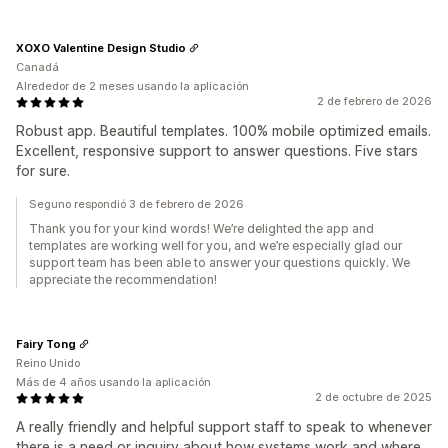
XOXO Valentine Design Studio
Canadá
Alrededor de 2 meses usando la aplicación
2 de febrero de 2026
Robust app. Beautiful templates. 100% mobile optimized emails.
Excellent, responsive support to answer questions. Five stars
for sure.
Seguno respondió 3 de febrero de 2026
Thank you for your kind words! We’re delighted the app and
templates are working well for you, and we’re especially glad our
support team has been able to answer your questions quickly. We
appreciate the recommendation!
Fairy Tong
Reino Unido
Más de 4 años usando la aplicación
2 de octubre de 2025
A really friendly and helpful support staff to speak to whenever
there is a need or inquiry about how systems work and where