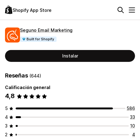
Shopify App Store
Seguno Email Marketing
Built for Shopify
Instalar
Reseñas
(644)
Calificación general
4,8
5
586
4
33
3
10
2
4