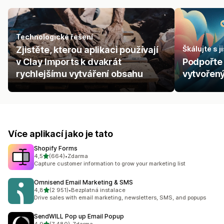
Technologické řešení
Zjistěte, kterou aplikaci používají
Škálujte s j
v Clay Imports k dvakrát
Podpořte 
rychlejšímu vytváření obsahu
vytvořen
Více aplikací jako je tato
Shopify Forms
z 5 hvězd
4,5
(664)
•
Zdarma
Celkový počet recenzí: 664
Capture customer information to grow your marketing list
Omnisend Email Marketing & SMS
z 5 hvězd
4,8
(2 951)
•
Bezplatná instalace
Celkový počet recenzí: 2951
Drive sales with email marketing, newsletters, SMS, and popups
SendWILL Pop up Email Popup
z 5 hvězd