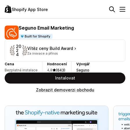
Shopify App Store
Seguno Email Marketing
Built for Shopify
20
Vítěz ceny Build Award
2
Za inovace a přínos
4
Cena
Hodnocení
Vývojář
Bezplatná instalace
4,8
(643)
Seguno
Instalovat
Zobrazit demoverzi obchodu