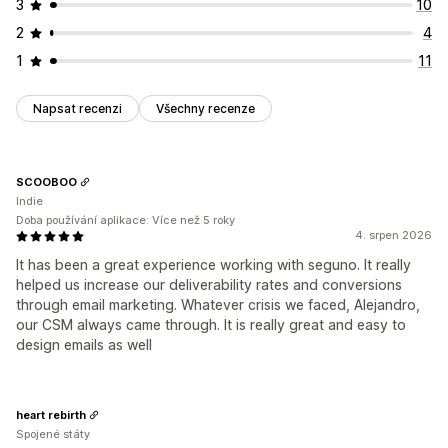
3
10
2
4
1
11
Napsat recenzi
Všechny recenze
SCOOBOO
Indie
Doba používání aplikace: Více než 5 roky
4. srpen 2026
It has been a great experience working with seguno. It really
helped us increase our deliverability rates and conversions
through email marketing. Whatever crisis we faced, Alejandro,
our CSM always came through. It is really great and easy to
design emails as well
heart rebirth
Spojené státy