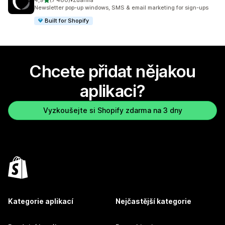
4,9
(7 480)
•
Zdarma
Celkový počet recenzí: 7480
Newsletter pop-up windows, SMS & email marketing for sign-ups
Built for Shopify
Chcete přidat nějakou
aplikaci?
Vyzkoušejte si Shopify zdarma na 3 dny
Kategorie aplikací
Nejčastější kategorie