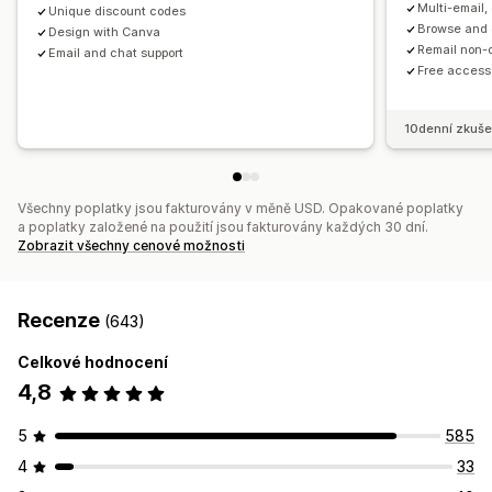
Multi-email
Unique discount codes
Seznam pro shromažďování souhlasu s doručováním e-
Nástroj Editor
Šablony
Překlad
Lokalizace
Vlastní kód
Browse and
Design with Canva
mailů
Hromadné úpravy
Import a export
E-mailové domény
Remail non-
Email and chat support
Seznam pro shromažďování souhlasu s doručováním SMS
Free access
Seznam pro shromažďování souhlasu s doručováním e-
Kampaně
Spouštěče a pravidla
Automatizace
Cílení
mailů
Geolokace
Segmentace
Označování štítky
Vykazování
Seznam pro shromažďování souhlasu s doručováním SMS
10denní zkuše
Analytika
Sledování
Spouštěče a pravidla
Automatizace
Cílení
Geolokace
Segmentace
Označování štítky
Sledování
Vykazování
Všechny poplatky jsou fakturovány v měně USD. Opakované poplatky
Užitečné informace a tipy
Analytika
a poplatky založené na použití jsou fakturovány každých 30 dní.
Zobrazit všechny cenové možnosti
Recenze
(643)
Celkové hodnocení
4,8
5
585
4
33