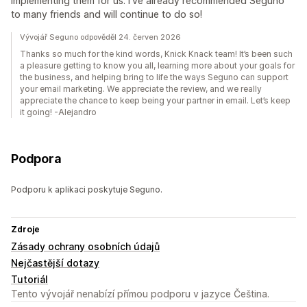
implementing them for us. I've already recommended Seguno
to many friends and will continue to do so!
Vývojář Seguno odpověděl 24. červen 2026
Thanks so much for the kind words, Knick Knack team! It’s been such
a pleasure getting to know you all, learning more about your goals for
the business, and helping bring to life the ways Seguno can support
your email marketing. We appreciate the review, and we really
appreciate the chance to keep being your partner in email. Let’s keep
it going! -Alejandro
Podpora
Podporu k aplikaci poskytuje Seguno.
Zdroje
Zásady ochrany osobních údajů
Nejčastější dotazy
Tutoriál
Tento vývojář nenabízí přímou podporu v jazyce Čeština.