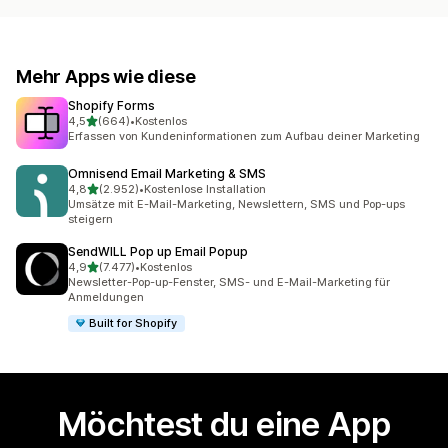
Mehr Apps wie diese
Shopify Forms
von 5 Sternen
4,5
(664)
•
Kostenlos
664 Rezensionen insgesamt
Erfassen von Kundeninformationen zum Aufbau deiner Marketing
Omnisend Email Marketing & SMS
von 5 Sternen
4,8
(2.952)
•
Kostenlose Installation
2952 Rezensionen insgesamt
Umsätze mit E-Mail-Marketing, Newslettern, SMS und Pop-ups
steigern
SendWILL Pop up Email Popup
von 5 Sternen
4,9
(7.477)
•
Kostenlos
7477 Rezensionen insgesamt
Newsletter-Pop-up-Fenster, SMS- und E-Mail-Marketing für
Anmeldungen
Built for Shopify
Möchtest du eine App