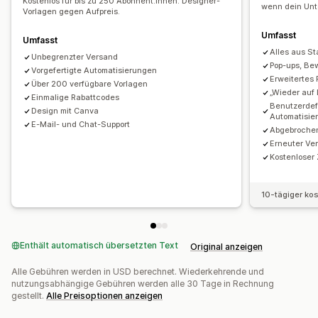
Rückgewinnungs-E-Mails
Kostenlos für bis zu 250 Abonnent:innen. Designer-
Produktempfehlungen
Editor-Tool
Vorlagen
Übersetzung
Lokalisierung
wenn dein Un
Vorlagen gegen Aufpreis.
Drip-Kampagnen
Abonnements
Produktrezensionen
E-Mail-Erfassungsliste
SMS-Erfassungsliste
Kampagnen
Umfasst
Individuelle Kampagnen
Umfasst
Trigger und Regeln
Automatisierungen
Targeting
Alles aus Sta
Unbegrenzter Versand
Geolokalisierung
Segmentierung
Tagging
Kampagnen verwalten
Pop-ups, Be
Vorgefertigte Automatisierungen
Erweitertes 
Berichterstattung
Analysen
Tracking
Editor-Tool
Vorlagen
Übersetzung
Lokalisierung
Über 200 verfügbare Vorlagen
„Wieder auf
Einmalige Rabattcodes
Individueller Code
Massenbearbeitung
Import und Export
Benutzerdefi
Design mit Canva
Automatisie
E-Mail-Domains
E-Mail-Erfassungsliste
E-Mail- und Chat-Support
Abgebroche
SMS-Erfassungsliste
Trigger und Regeln
Erneuter Ve
Automatisierungen
Targeting
Geolokalisierung
Kostenloser 
Segmentierung
Tagging
Tracking
Berichterstattung
Einblicke und Tipps
Analysen
10-tägiger ko
Enthält automatisch übersetzten Text
Original anzeigen
Alle Gebühren werden in USD berechnet. Wiederkehrende und
nutzungsabhängige Gebühren werden alle 30 Tage in Rechnung
gestellt.
Alle Preisoptionen anzeigen