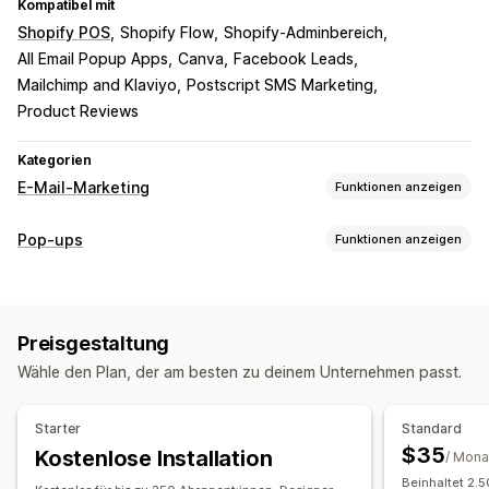
Kompatibel mit
Shopify POS
Shopify Flow
Shopify-Adminbereich
All Email Popup Apps
Canva
Facebook Leads
Mailchimp and Klaviyo
Postscript SMS Marketing
Product Reviews
Kategorien
E-Mail-Marketing
Funktionen anzeigen
Kampagnentypen
Pop-ups
Funktionen anzeigen
E-Mail-Kampagnen
Newsletter
Popups
Formulare
Popup-Typen
Landing Pages
Rabatte
Prämien
Werbeaktionen
Sales-Popups
E-Mail-Popups
SMS-Popups
Upselling-E-Mails
Cross-Selling-E-Mails
Preisgestaltung
Warenkorb-Popups
Exit-Intent
Rabatte
Warenkorb-E-Mails
Checkout-E-Mails
Exit-Intent
Wähle den Plan, der am besten zu deinem Unternehmen passt.
Countdown Timer
Newsletter
Formulare
Banner
Abgebrochener Warenkorb
​Abgebrochene Suche​
Ankündigungen
Warn-Popups
Popups für die Einwilligung
Willkommens-E-Mails
Follow-up-E-Mails
Starter
Standard
Individuelle Popups
Preissenkungs-E-Mails
$35
Kostenlose Installation
/ Mona
E-Mails, wenn Produkte wieder vorrätig sind
Popups verwalten
Beinhaltet 2.