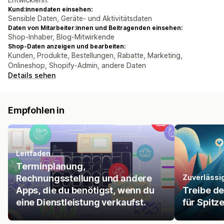
Kund:innendaten einsehen:
Sensible Daten, Geräte- und Aktivitätsdaten
Daten von Mitarbeiter:innen und Beitragenden einsehen:
Shop-Inhaber, Blog-Mitwirkende
Shop-Daten anzeigen und bearbeiten:
Kunden, Produkte, Bestellungen, Rabatte, Marketing,
Onlineshop, Shopify-Admin, andere Daten
Details sehen
Empfohlen in
Leitfaden
Terminplanung,
Rechnungsstellung und andere
Zuverlässi
Apps, die du benötigst, wenn du
Treibe d
eine Dienstleistung verkaufst.
für Spitz