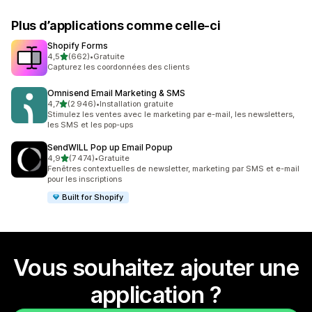
Plus d’applications comme celle-ci
Shopify Forms
étoile(s) sur 5
4,5
(662)
•
Gratuite
662 avis au total
Capturez les coordonnées des clients
Omnisend Email Marketing & SMS
étoile(s) sur 5
4,7
(2 946)
•
Installation gratuite
2946 avis au total
Stimulez les ventes avec le marketing par e-mail, les newsletters,
les SMS et les pop-ups
SendWILL Pop up Email Popup
étoile(s) sur 5
4,9
(7 474)
•
Gratuite
7474 avis au total
Fenêtres contextuelles de newsletter, marketing par SMS et e-mail
pour les inscriptions
Built for Shopify
Vous souhaitez ajouter une
application ?