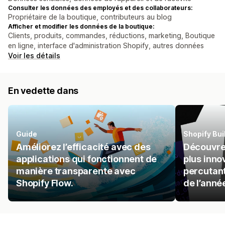
Consulter les données des employés et des collaborateurs:
Propriétaire de la boutique, contributeurs au blog
Afficher et modifier les données de la boutique:
Clients, produits, commandes, réductions, marketing, Boutique
en ligne, interface d'administration Shopify, autres données
Voir les détails
En vedette dans
Guide
Shopify Bu
Améliorez l’efficacité avec des
Découvrez
applications qui fonctionnent de
plus inno
manière transparente avec
percutant
Shopify Flow.
de l’anné