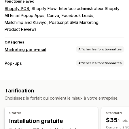
Fonctionne avec
Shopify POS
Shopify Flow
Interface administrateur Shopify
All Email Popup Apps
Canva
Facebook Leads
Mailchimp and Klaviyo
Postscript SMS Marketing
Product Reviews
Catégories
Marketing par e-mail
Afficher les fonctionnalités
Types de campagnes
Pop-ups
Afficher les fonctionnalités
Campagnes d’e-mailing
Newsletters
Pop-ups
Types de pop-up
Formulaires
Pages de destination
Réductions
Pop-ups de ventes
Pop-ups d’e-mails
Pop-ups de SMS
Récompenses
Promotions
E-mails de vente incitative
Tarification
Pop-ups de panier
Intention de sortie
Réductions
E-mails de vente croisée
E-mails de panier
Choisissez le forfait qui convient le mieux à votre entreprise.
Compte à rebours
Newsletters
Formulaires
Bannières
E-mails de paiement
Intention de sortie
Annonces
Pop-ups d’avertissement
Panier abandonné
Parcourir les abandons
Starter
Standard
Pop-ups de consentement
Pop-ups personnalisés
E-mails de bienvenue
E-mails de suivi
$35
Installation gratuite
/ mois
E-mails de baisse des prix
Gestion des pop-ups
Comprend 2 500