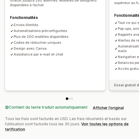
E-mails d’alerte de réapprovisionnement
Gratuit jusqu’à 250 abonnés. Modèles de designers
Outil d’édition
Modèles
Traduction
Localisation
supérieur au f
disponibles à l’achat.
E-mails de reconquête
Recommandations de produits
Liste de collecte d’adresses e-mail
Fonctionnalit
Campagnes au compte-gouttes
Abonnements
Fonctionnalités
Liste de collecte de SMS
Campagnes
Tout ce qui e
Avis sur les produits
Campagnes personnalisées
Envois illimités
Déclencheurs et règles
Automatisations
Ciblage
Pop-ups, avi
Automatisations préconfigurées
Rapports av
Géolocalisation
Segmentation
Balisage
Rapports
Gestion des campagnes
Plus de 200 modèles disponibles
Alertes de r
Codes de réduction uniques
Analyses de données
Suivi
Outil d’édition
Modèles
Traduction
Localisation
Automatisati
Design avec Canva
mails
Code personnalisé
Édition en bloc
Import et export
Assistance par e-mail et chat
Navigation 
Domaines d’e-mails
Liste de collecte d’adresses e-mail
Relances pou
Liste de collecte de SMS
Déclencheurs et règles
Accès gratu
Automatisations
Ciblage
Géolocalisation
Segmentation
Balisage
Suivi
Rapports
Informations et conseils
Essai gratuit d
Analyses de données
Contient du texte traduit automatiquement
Afficher l’original
Tous les frais sont facturés en USD. Les frais récurrents et basés sur
l’utilisation sont facturés tous les 30 jours.
Voir toutes les options de
tarification