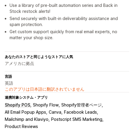
Use a library of pre-built automation series and Back in
Stock restock alerts!
Send securely with built-in deliverability assistance and
spam protection.
Get custom support quickly from real email experts, no
matter your shop size.
あなたのストアと同じようなストアに人気
アメリカに拠点
言語
英語
このアプリは日本語に翻訳されていません
連携対象システム・アプリ
Shopify POS
Shopify Flow
Shopify管理者ページ
All Email Popup Apps
Canva
Facebook Leads
Mailchimp and Klaviyo
Postscript SMS Marketing
Product Reviews