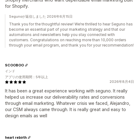
for Shopify.
Segunoが返信しました 2026年6月15日
Thank you for the thoughtful review! We’re thrilled to hear Seguno has
become an essential part of your marketing strategy and that our
automations and newsletters help you stay connected with
customers. Congratulations on reaching more than 10,000 orders
through your email program, and thank you for your recommendation!
SCOOBOO
インド
アプリの使用期間：5年以上
2026年8月4日
It has been a great experience working with seguno. It really
helped us increase our deliverability rates and conversions
through email marketing. Whatever crisis we faced, Alejandro,
our CSM always came through. It is really great and easy to
design emails as well
heart rebirth