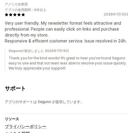
アメリカ合衆国
アプリの使用期間：6年以上
2026年7月10日
Very user friendly. My newsletter format feels attractive and
professional. People can easily click on links and purchase
directly from my store.
Responsive & efficient customer service. Issue resolved in 24h.
Segunoが返信しました 2026年7月14日
Thank you for the kind words! It’s great to hear you’ve found Seguno
easy to use and that our team was able to resolve your issue quickly.
We truly appreciate your support!
サポート
アプリのサポートは Seguno が提供しています。
リソース
プライバシーポリシー