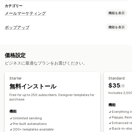
カテゴリー
メールマーケティング
機能を表示
キャンペーンタイプ
ポップアップ
機能を表示
メールキャンペーン
ニュースレター
ポップアップ
フォーム
ポップアップ種類
ランディングページ
ディスカウント
リワード
プロモーション
販売ポップアップ
メールポップアップ
SMSポップアップ
アップセルメール
クロスセルメール
カートメール
価格設定
カートポップアップ
出口意図
ディスカウント
チェックアウトメール
出口意図
カゴ落ち
カゴ落ちの表示
ビジネスに最適なプランをお選びください。
カウントダウンタイマー
ニュースレター
フォーム
バナー
ウェルカムメール
フォローアップメール
値下げ通知メール
お知らせ
警告ポップアップ
同意ポップアップ
再入荷通知メール
ウィンバックメール
おすすめ商品
Starter
Standard
カスタムポップアップ
ドリップキャンペーン
定期購入
商品レビュー
$35
無料インストール
/月
カスタムキャンペーン
ポップアップ管理
Includes 2,500
Free for up to 250 subscribers. Designer templates for
編集ツール
テンプレート
翻訳
ローカライズ
キャンペーン管理
purchase.
機能
メールアドレスの収集リスト
SMSの収集リスト
キャンペーン
編集ツール
テンプレート
翻訳
ローカライズ
カスタムコード
機能
Everything in
トリガーとルール
オートメーション
ターゲティング
一括編集
インポートとエクスポート
メールドメイン
Popups, Rev
Unlimited sending
ジオロケーション
セグメンテーション
タグ付け
レポート
メールアドレスの収集リスト
SMSの収集リスト
Enhanced re
Pre-built automations
分析
追跡
Back-in-stoc
トリガーとルール
オートメーション
ターゲティング
200+ templates available