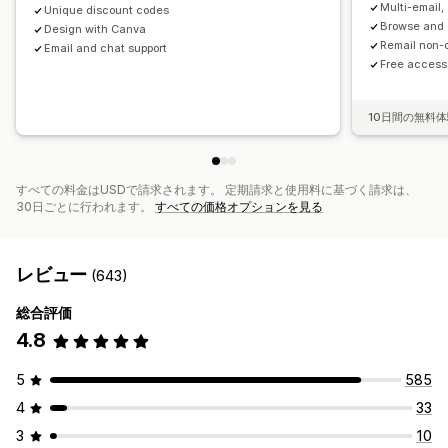
Multi-email
Unique discount codes
ジオロケーション
セグメンテーション
タグ付け
追跡
Browse and
Design with Canva
レポート
インサイトとヒント
分析
Remail non-
Email and chat support
Free access
10日間の無料
すべての料金はUSDで請求されます。 定期請求と使用料に基づく請求は、
30日ごとに行われます。
すべての価格オプションを見る
レビュー
(643)
総合評価
4.8
5
585
4
33
3
10