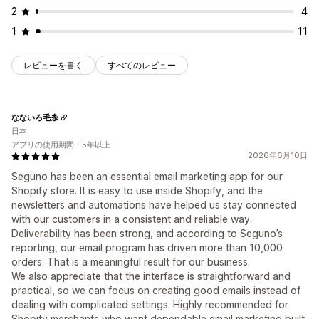
2
4
1
11
レビューを書く
すべてのレビュー
なないろ毛糸
日本
アプリの使用期間：5年以上
2026年6月10日
Seguno has been an essential email marketing app for our
Shopify store. It is easy to use inside Shopify, and the
newsletters and automations have helped us stay connected
with our customers in a consistent and reliable way.
Deliverability has been strong, and according to Seguno’s
reporting, our email program has driven more than 10,000
orders. That is a meaningful result for our business.
We also appreciate that the interface is straightforward and
practical, so we can focus on creating good emails instead of
dealing with complicated settings. Highly recommended for
Shopify merchants who want dependable email marketing built