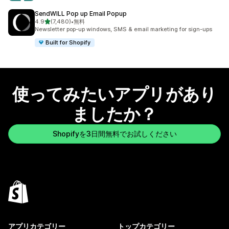
SendWILL Pop up Email Popup
5つ星中
4.9
(7,480)
•
無料
合計レビュー数：7480件
Newsletter pop-up windows, SMS & email marketing for sign-ups
Built for Shopify
使ってみたいアプリがあり
ましたか？
Shopifyを3日間無料でお試しください
アプリカテゴリー
トップカテゴリー