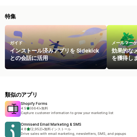
特集
ガイド
メールマー
インストール済みアプリを Sidekick
効果的な
との会話に活用
を獲得し
類似のアプリ
Shopify Forms
5つ星中
4.5
(664)
•
無料
合計レビュー数：664件
Capture customer information to grow your marketing list
Omnisend Email Marketing & SMS
5つ星中
4.8
(2,952)
•
無料インストール
合計レビュー数：2952件
Drive sales with email marketing, newsletters, SMS, and popups