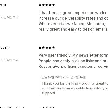
BOO
It has been a great experience working
 기간 5년 초과
increase our deliverability rates and 
Whatever crisis we faced, Alejandro, 
really great and easy to design emails
rebirth
Very user friendly. My newsletter form
 기간 6년 초과
People can easily click on links and p
Responsive & efficient customer servic
답글 Seguno개 2026년 7월 14일
Thank you for the kind words! It’s great 
and that our team was able to resolve you
support!