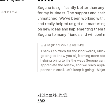
 Knack Toy Shack
Seguno is significantly better than an
 기간 1년 초과
for my business. The support and assi
unmatched! We've been working with 
and really helped us get our marketing
on new ideas and implementing them 
Seguno to many friends and will contin
답글 Seguno개 2026년 6월 24일
Thanks so much for the kind words, Knick
getting to know you all, learning more ab
helping bring to life the ways Seguno can
appreciate the review, and we really app
partner in email. Let’s keep it going! -Alej
개인정보처리방침
FAQ