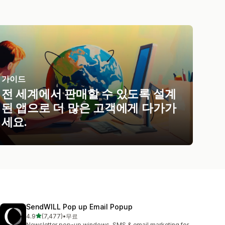
가이드
전 세계에서 판매할 수 있도록 설계
된 앱으로 더 많은 고객에게 다가가
세요.
SendWILL Pop up Email Popup
별 5개 중
4.9
(7,477)
•
무료
총 리뷰 7477개
Newsletter pop-up windows, SMS & email marketing for