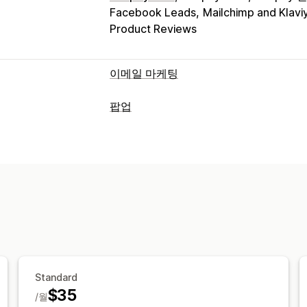
Facebook Leads
Mailchimp and Klavi
Product Reviews
이메일 마케팅
캠페인 유형
팝업
이메일 캠페인
뉴스레터
팝업
양식
방
팝업 유형
상향 판매 이메일
교차 판매 이메일
카트
판매 팝업
이메일 팝업
SMS 팝업
카트
중단된 카트
검색 중단
환영 이메일
후
카운트다운 타이머
뉴스레터
양식
배
재입고 알림 이메일
고객 되찾기 이메일
사용자 지정 팝업
제품 리뷰
사용자 지정 캠페인
팝업 관리
캠페인 관리
편집기 도구
템플릿
번역
현지화
이메
편집기 도구
템플릿
번역
현지화
사용
트리거 및 규칙
자동화
타게팅
위치 정
가져오기 및 내보내기
이메일 도메인
이
Standard
트리거 및 규칙
자동화
타게팅
위치 정
$35
/월
분석 정보 및 팁
분석