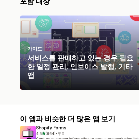
포함 대상
가이드
서비스를 판매하고 있는 경우 필요
한 일정 관리, 인보이스 발행, 기타
앱
이 앱과 비슷한 더 많은 앱 보기
Shopify Forms
별 5개 중
4.5
(664)
•
무료
총 리뷰 664개
Capture customer information to grow your marketing list