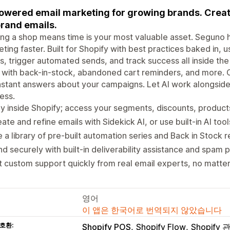
owered email marketing for growing brands. Crea
rand emails.
ng a shop means time is your most valuable asset. Seguno h
ting faster. Built for Shopify with best practices baked in,
s, trigger automated sends, and track success all inside th
 with back-in-stock, abandoned cart reminders, and more. C
nstant answers about your campaigns. Let AI work alongside
ess.
y inside Shopify; access your segments, discounts, product
ate and refine emails with Sidekick AI, or use built-in AI tool
 a library of pre-built automation series and Back in Stock r
d securely with built-in deliverability assistance and spam p
 custom support quickly from real email experts, no matter
영어
이 앱은 한국어로 번역되지 않았습니다
호환:
Shopify POS
Shopify Flow
Shopify