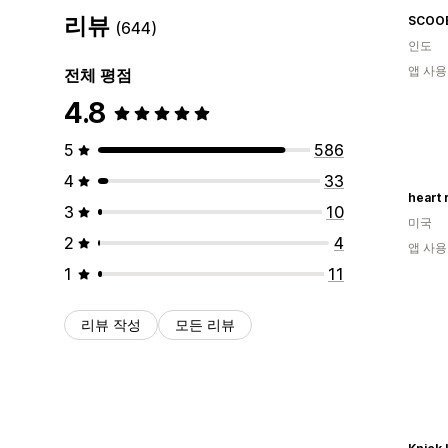
리뷰
SCOO
(644)
인도
앱 사용
전체 평점
4.8
5
586
4
33
heart 
3
10
미국
2
4
앱 사용
1
11
리뷰 작성
모든 리뷰