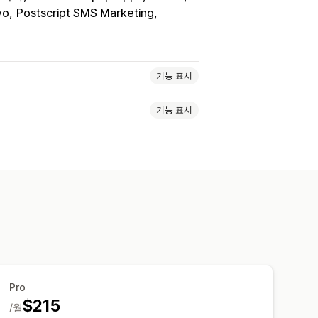
yo
Postscript SMS Marketing
기능 표시
기능 표시
문 페이지
할인
리워드
프로모션
 이메일
결제 이메일
이탈 의도
 팝업
이탈 의도
할인
속 조치 이메일
가격 인하 이메일
너
공지 사항
경고 팝업
동의 팝업
추천 제품
드립 캠페인
구독
일 캡처 목록
SMS 캡처 목록
캠페인
자 지정 코드
대량 편집
보
세분화
태그 지정
보고
분석
추적
메일 캡처 목록
SMS 캡처 목록
Pro
보
세분화
태그 지정
추적
보고
$215
/월