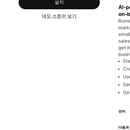
설치
AI-p
on‑b
데모 스토어 보기
Runni
marke
email
sales
get i
busin
Sta
Cre
Use
Sen
Get
언어
다음과 