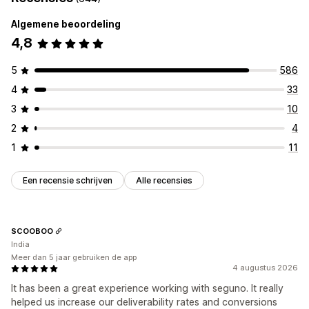
Algemene beoordeling
4,8
5
586
4
33
3
10
2
4
1
11
Een recensie schrijven
Alle recensies
SCOOBOO
India
Meer dan 5 jaar gebruiken de app
4 augustus 2026
It has been a great experience working with seguno. It really
helped us increase our deliverability rates and conversions