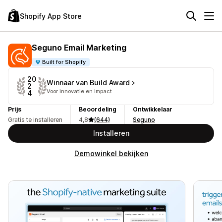
Shopify App Store
Seguno Email Marketing
Built for Shopify
20
Winnaar van Build Award
2
Voor innovatie en impact
4
Prijs
Beoordeling
Ontwikkelaar
Gratis te installeren
4,8
(644)
Seguno
Installeren
Demowinkel bekijken