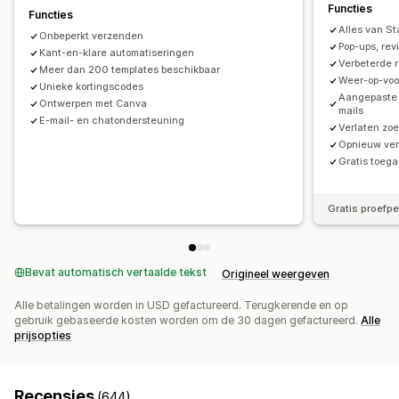
Campagnes beheren
Functies
Functies
Campagnes
Triggers en regels
Automatiseringen
Bewerkingstool
Templates
Vertaling
Lokalisatie
Alles van Sta
Onbeperkt verzenden
Targeting
Geolocatie
Segmentering
Tagging
Aangepaste code
Bulkbewerking
Pop-ups, re
Kant-en-klare automatiseringen
Verbeterde 
Rapportage
Analytics
Tracking
Importeren en exporteren
E-maildomeinen
Meer dan 200 templates beschikbaar
Weer-op-voo
Unieke kortingscodes
Lijst voor e-mailverzameling
Sms-opnamelijst
Aangepaste 
Ontwerpen met Canva
mails
Triggers en regels
Automatiseringen
Targeting
E-mail- en chatondersteuning
Verlaten zo
Geolocatie
Segmentering
Tagging
Tracking
Rapportage
Opnieuw ver
Inzichten en tips
Analytics
Gratis toeg
Gratis proefp
Bevat automatisch vertaalde tekst
Origineel weergeven
Alle betalingen worden in USD gefactureerd. Terugkerende en op
gebruik gebaseerde kosten worden om de 30 dagen gefactureerd.
Alle
prijsopties
Recensies
(644)