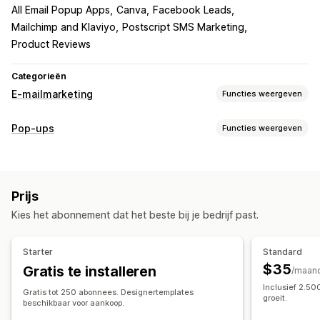
All Email Popup Apps
Canva
Facebook Leads
Mailchimp and Klaviyo
Postscript SMS Marketing
Product Reviews
Categorieën
E-mailmarketing
Functies weergeven
Soorten campagnes
Pop-ups
Functies weergeven
E-mail-campagnes
Nieuwsbrieven
Pop-ups
Formulieren
Soorten pop-ups
Landingspagina's
Kortingen
Beloningen
Aanbiedingen
Uitverkooppop-ups
E-mailpop-ups
Sms-pop-ups
Mails voor upselling
Mails voor cross-selling
Prijs
Winkelwagenpop-ups
Exit intent
Kortingen
Afteltimers
Winkelwagenmails
Checkoutmails
Exit intent
Kies het abonnement dat het beste bij je bedrijf past.
Nieuwsbrieven
Formulieren
Banners
Aankondigingen
Verlaten winkelwagen
Verlaten productpagina
Waarschuwingspop-ups
Toestemmingspop-ups
Welkomstmails
Opvolgmails
Prijsdalingsmails
Starter
Standard
Pop-ups op maat
Weer-op-voorraadmails
Terugwinmails
$35
Gratis te installeren
/maan
Productaanbevelingen
Drip-campagnes
Abonnementen
Pop-ups beheren
Inclusief 2.5
Productrecensies
Gratis tot 250 abonnees. Designertemplates
Campagnes op maat
Bewerkingstool
Templates
Vertaling
Lokalisatie
groeit.
beschikbaar voor aankoop.
Lijst voor e-mailverzameling
Sms-opnamelijst