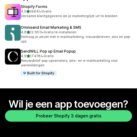
Shopify Forms
van 5 sterren
4,5
(664)
•
Gratis
664 recensies in totaal
Verzamel klantgegevens om je marketinglijst uit te breiden
Omnisend Email Marketing & SMS
van 5 sterren
4,8
(2.951)
•
Gratis te installeren
2951 recensies in totaal
Verhoog je omzet met e-mailmarketing, nieuwsbrieven, sms en pop-
ups
SendWILL Pop up Email Popup
van 5 sterren
4,9
(7.478)
•
Gratis
7478 recensies in totaal
Nieuwsbrief-pop-upvensters, sms- en e-mailmarketing voor
aanmeldingen
Built for Shopify
Wil je een app toevoegen?
Probeer Shopify 3 dagen gratis