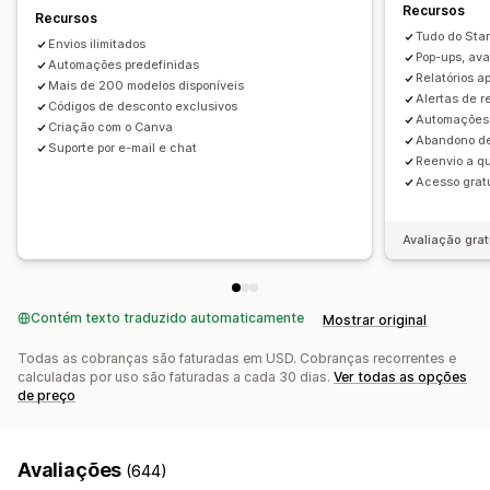
Recursos
Assinaturas
Avaliações de produtos
Recursos
Lista de captura de e-mails
Lista de captura de SMS
Tudo do Star
Campanhas personalizadas
Envios ilimitados
Campanhas
Acionadores e regras
Automações
Pop-ups, av
Automações predefinidas
Relatórios a
Definição de público-alvo
Geolocalização
Segmentação
Gerenciamento de campanhas
Mais de 200 modelos disponíveis
Alertas de 
Códigos de desconto exclusivos
Marcação com tag
Relatórios
Análises
Acompanhamento
Ferramenta de edição
Modelos
Tradução
Localização
Automações 
Criação com o Canva
Abandono de
Código personalizado
Edição em massa
Suporte por e-mail e chat
Reenvio a q
Importação e exportação
Domínios de e-mail
Acesso grat
Lista de captura de e-mails
Lista de captura de SMS
Acionadores e regras
Automações
Avaliação grat
Definição de público-alvo
Geolocalização
Segmentação
Marcação com tag
Acompanhamento
Relatórios
Insights e dicas
Análises
Contém texto traduzido automaticamente
Mostrar original
Todas as cobranças são faturadas em USD. Cobranças recorrentes e
calculadas por uso são faturadas a cada 30 dias.
Ver todas as opções
de preço
Avaliações
(644)