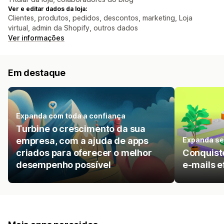
Ver e editar dados da loja:
Clientes, produtos, pedidos, descontos, marketing, Loja
virtual, admin da Shopify, outros dados
Ver informações
Em destaque
Expanda com toda a confiança
Turbine o crescimento da sua
empresa, com a ajuda de apps
Expanda se
criados para oferecer o melhor
Conquist
desempenho possível
e-mails e