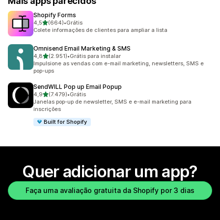
Mais apps parecidos
Shopify Forms
de 5 estrelas
4,5
(664)
•
Grátis
664 avaliações ao todo
Colete informações de clientes para ampliar a lista
Omnisend Email Marketing & SMS
de 5 estrelas
4,8
(2.951)
•
Grátis para instalar
2951 avaliações ao todo
Impulsione as vendas com e-mail marketing, newsletters, SMS e
pop-ups
SendWILL Pop up Email Popup
de 5 estrelas
4,9
(7.479)
•
Grátis
7479 avaliações ao todo
Janelas pop-up de newsletter, SMS e e-mail marketing para
inscrições
Built for Shopify
Quer adicionar um app?
Faça uma avaliação gratuita da Shopify por 3 dias