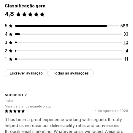
Classificação geral
4,8
5
586
4
33
3
10
2
4
1
11
Escrever avaliação
Todas as avaliações
SCOOBOO
Índia
Mais de 5 anos usando o app
4 de agosto de 2026
It has been a great experience working with seguno. It really
helped us increase our deliverability rates and conversions
through email marketing. Whatever crisis we faced, Alejandro,