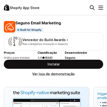
Shopify App Store
Seguno Email Marketing
Built for Shopify
20
Vencedor do Build Awards
2
Nas categorias inovação e impacto
4
Preços
Classificação
Desenvolvedor
Grátis para instalar
4,8
(644)
Seguno
Instalar
Ver loja de demonstração