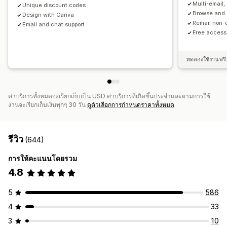
Multi-email
Unique discount codes
การทำงานอัตโนมัติ
การกำหนดเป้าหมาย
ตำแหน่งทางภูมิศาสตร์
Browse and
Design with Canva
การแบ่งกลุ่ม
การติดแท็ก
การติดตาม
การรายงาน
Remail non-
Email and chat support
Free access
ข้อมูลเชิงลึกและเคล็ดลับ
การวิเคราะห์
ทดลองใช้งานฟรี 
ค่าบริการทั้งหมดจะเรียกเก็บเป็น USD ค่าบริการที่เกิดขึ้นประจำและตามการใช้
งานจะเรียกเก็บเงินทุกๆ 30 วัน
ดูตัวเลือกการกำหนดราคาทั้งหมด
รีวิว
(644)
การให้คะแนนโดยรวม
4.8
5
586
4
33
3
10