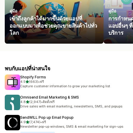
คู่มือ
คู่มือ
เข้าถึงลูกค้าได้มากขึ้นด้วยแอปที่
การกำหนดเ
ออกแบบมาเพื่อช่วยคุณขายสินค้าไปทั่ว
แอปอื่นๆ ท
โลก
บริการ
พบกับแอปที่น่าสนใจ
Shopify Forms
เต็ม 5 ดาว
4.5
(663)
•
ฟรี
ทั้งหมด 663 รีวิว
Capture customer information to grow your marketing list
Omnisend Email Marketing & SMS
เต็ม 5 ดาว
4.8
(2,947)
•
ติดตั้งฟรี
ทั้งหมด 2947 รีวิว
Drive sales with email marketing, newsletters, SMS, and popups
SendWILL Pop up Email Popup
เต็ม 5 ดาว
4.9
(7,474)
•
ฟรี
ทั้งหมด 7474 รีวิว
Newsletter pop-up windows, SMS & email marketing for sign-ups