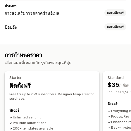
ประเภท
การส่งเสริมการตลาดผ่านอีเมล
แสดงฟีเจอร์
ประเภทแคมเปญ
ป๊อปอัพ
แสดงฟีเจอร์
แคมเปญอีเมล
จดหมายข่าว
ป๊อปอัพ
แบบฟอร์ม
แลนดิ้งเพจ
ประเภทป๊อปอัพ
ส่วนลด
รางวัล
การโปรโมท
อีเมลการอีเมล
ป๊อปอัพการขาย
ป๊อปอัพอีเมล
ป๊อปอัพ SMS
ป๊อปอัพตะกร้าสินค้า
อีเมลการเสนอสินค้าอื่นที่คล้ายกัน
อีเมลสำหรับตะกร้าสินค้า
การกำหนดราคา
เมื่อตั้งใจออก
ส่วนลด
ตัวนับเวลาถอยหลัง
จดหมายข่าว
แบบฟอร์ม
อีเมลการชำระเงิน
เมื่อตั้งใจออก
ตะกร้าสินค้าที่ยังไม่ชำระเงิน
เลือกแผนที่เหมาะกับธุรกิจของคุณที่สุด
แบนเนอร์
ประกาศ
ป๊อปอัพคำเตือน
ป๊อปอัพความยินยอม
เรียกดูรายการที่ละทิ้ง
อีเมลต้อนรับ
อีเมลติดตามผล
อีเมลลดราคา
ป๊อปอัพที่กำหนดเอง
อีเมลเกี่ยวกับสินค้ากลับเข้าสต็อก
อีเมลตอบกลับทุกครั้ง
Starter
Standard
คำแนะนำสินค้า
แคมเปญ Drip
การสมัครใช้งาน
รีวิวสินค้า
การจัดการป๊อปอัพ
$35
ติดตั้งฟรี
/ เดือน
แคมเปญที่กำหนดเอง
เครื่องมือแก้ไข
เทมเพลต
การแปล
การปรับให้เข้ากับท้องถิ่น
Includes 2,500
Free for up to 250 subscribers. Designer templates for
รายชื่อการจัดเก็บสำหรับอีเมล
รายชื่อการจัดเก็บสำหรับ SMS
การจัดการแคมเปญ
purchase.
ฟีเจอร์
แคมเปญ
ทริกเกอร์และกฎ
การทำงานอัตโนมัติ
เครื่องมือแก้ไข
เทมเพลต
การแปล
การปรับให้เข้ากับท้องถิ่น
ฟีเจอร์
Everything in
การกำหนดเป้าหมาย
ตำแหน่งทางภูมิศาสตร์
การแบ่งกลุ่ม
รหัสที่กำหนดเอง
การแก้ไขจำนวนมาก
นำเข้าและส่งออก
Popups, Rev
Unlimited sending
การติดแท็ก
การรายงาน
การวิเคราะห์
การติดตาม
การปรับให้เข้ากับท้องถิ่น
รายชื่อการจัดเก็บสำหรับอีเมล
Enhanced re
Pre-built automations
Back-in-stoc
รายชื่อการจัดเก็บสำหรับ SMS
ทริกเกอร์และกฎ
200+ templates available