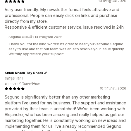
10 กรกฎาคม 2026
Very user friendly. My newsletter format feels attractive and
professional. People can easily click on links and purchase
directly from my store.
Responsive & efficient customer service. Issue resolved in 24h.
Seguno ตอบแล้ว 14 กรกฎาคม 2026
Thank you for the kind words! It’s great to hear you’ve found Seguno
easy to use and that our team was able to resolve your issue quickly.
We truly appreciate your support!
Knick Knack Toy Shack
สหรัฐอเมริกา
มากกว่า 1 ปี ในการใช้แอป
18 มิถุนายน 2026
Seguno is significantly better than any other marketing
platform I've used for my business. The support and assistance
provided by their team is unmatched! We've been working with
Alejandro, who has been amazing and really helped us get our
marketing together. He is constantly working on new ideas and
implementing them for us. I've already recommended Seguno