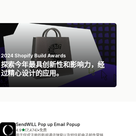
2024 Shopify Build Awards
探索今年最具创新性和影响力，经
过精心设计的应用。
SendWILL Pop up Email Popup
星（满分 5 星）
4.9
(7,474)
•
免费
总共 7474 条评论
用于促成注册的新闻通讯弹窗以及短信和电子邮件营销