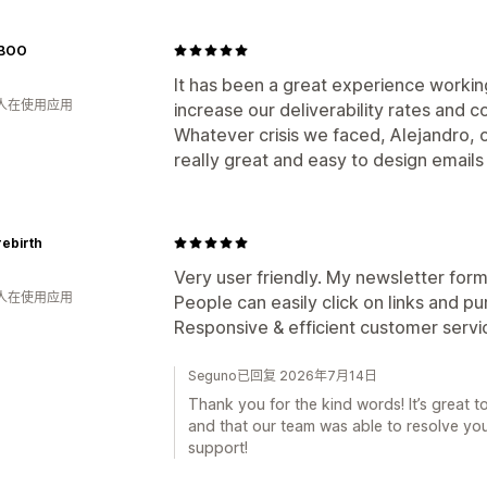
BOO
It has been a great experience working
 人在使用应用
increase our deliverability rates and 
Whatever crisis we faced, Alejandro, 
really great and easy to design emails
rebirth
Very user friendly. My newsletter form
 人在使用应用
People can easily click on links and p
Responsive & efficient customer servic
Seguno已回复 2026年7月14日
Thank you for the kind words! It’s great 
and that our team was able to resolve you
support!