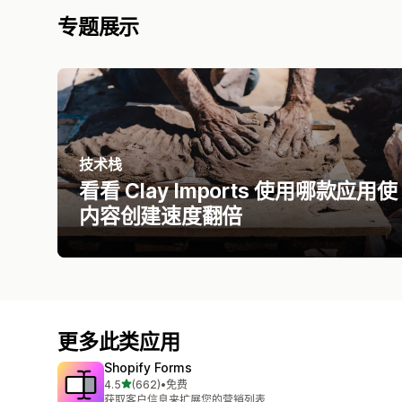
专题展示
技术栈
看看 Clay Imports 使用哪款应用使
内容创建速度翻倍
更多此类应用
Shopify Forms
星（满分 5 星）
4.5
(662)
•
免费
总共 662 条评论
获取客户信息来扩展您的营销列表