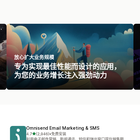
放心扩大业务规模
专为实现最佳性能而设计的应用，
为您的业务增长注入强劲动力
Omnisend Email Marketing & SMS
星（满分 5 星）
4.7
(2,946)
•
免费安装
总共 2946 条评论
利用电子邮件营销、新闻通讯、短信和弹出窗口提升销售额