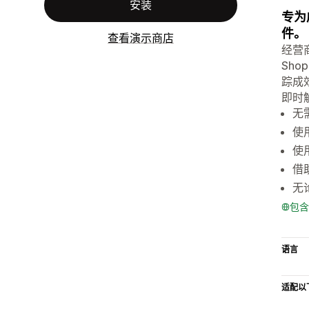
安装
专为
件。
查看演示商店
经营
Sh
踪成
即时
无
使用
使
借
无
包含
语言
适配以