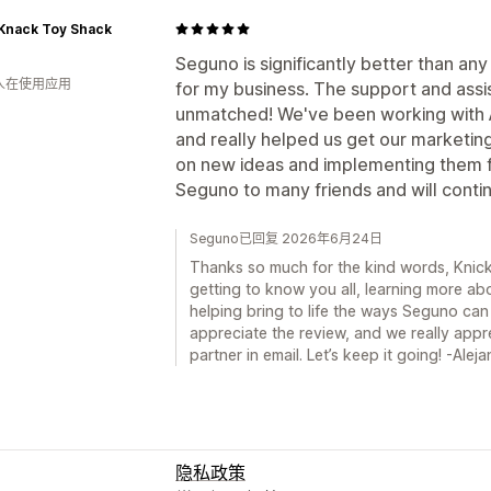
 Knack Toy Shack
Seguno is significantly better than an
 人在使用应用
for my business. The support and assi
unmatched! We've been working with 
and really helped us get our marketing
on new ideas and implementing them 
Seguno to many friends and will contin
Seguno已回复 2026年6月24日
Thanks so much for the kind words, Knick
getting to know you all, learning more ab
helping bring to life the ways Seguno can
appreciate the review, and we really app
partner in email. Let’s keep it going! -Alej
隐私政策