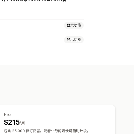
显示功能
显示功能
表单
登陆页面
折扣
奖励
促销
车电子邮件
结账电子邮件
退出意图
弹出窗口
购物车弹出窗口
退出意图
邮件
减价电子邮件
产品到货电子邮件
公告
警告弹出窗口
同意弹出窗口
动
订阅
产品评论
自定义宣传活动
代码
批量编辑
导入和导出
件获取名单
短信获取名单
宣传活动
获取名单
触发器和规则
自动化
定向
细分
标记
报告
分析
跟踪
和技巧
分析
Pro
$215
/月
包含 25,000 位订阅者。随着业务的增长可随时升级。