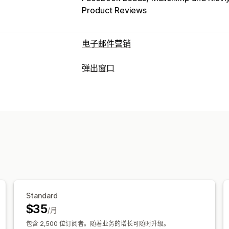
Product Reviews
电子邮件营销
宣传活动类型
弹出窗口
电子邮件宣传活动
新闻通讯
弹出窗口
弹出窗口类型
增销电子邮件
交叉销售电子邮件
购物
促销弹出窗口
电子邮件弹出窗口
短信
弃购
浏览放弃
欢迎电子邮件
跟进电子
折扣
倒数计时器
新闻通讯
表单
横幅
赢回电子邮件
产品推荐
滴灌式宣传活
自定义弹出窗口
管理宣传活动
管理弹出窗口
编辑器工具
模板
翻译
本地化
自定义
编辑器工具
模板
翻译
本地化
电子邮
电子邮件域名
电子邮件获取名单
短信
触发器和规则
自动化
定向
地理位置
地理位置
细分
标记
跟踪
报告
洞察
Standard
$35
/月
包含 2,500 位订阅者。随着业务的增长可随时升级。