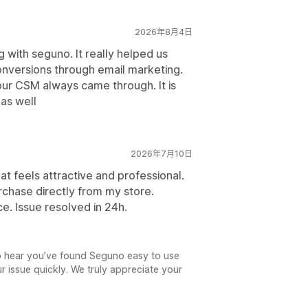
2026年8月4日
 with seguno. It really helped us
conversions through email marketing.
our CSM always came through. It is
 as well
2026年7月10日
at feels attractive and professional.
urchase directly from my store.
e. Issue resolved in 24h.
to hear you’ve found Seguno easy to use
r issue quickly. We truly appreciate your