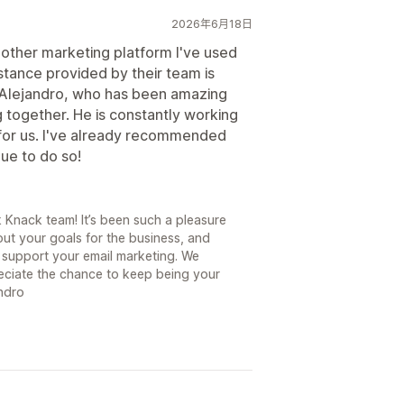
2026年6月18日
y other marketing platform I've used
stance provided by their team is
Alejandro, who has been amazing
 together. He is constantly working
for us. I've already recommended
ue to do so!
 Knack team! It’s been such a pleasure
out your goals for the business, and
 support your email marketing. We
reciate the chance to keep being your
andro