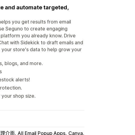
te and automate targeted,
elps you get results from email
 use Seguno to create engaging
e platform you already know. Drive
hat with Sidekick to draft emails and
 your store's data to help grow your
s, blogs, and more.
s
estock alerts!
rotection.
 your shop size.
 管理介面
All Email Popup Apps
Canva