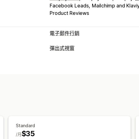
Facebook Leads
Mailchimp and Klavi
Product Reviews
電子郵件行銷
行銷活動類型
彈出式視窗
電子郵件行銷活動
電子報
彈出式視窗
彈出式視窗類型
追加銷售電子郵件
交叉銷售電子郵件
特賣活動彈出式視窗
電子郵件彈出式視
離開挽留行銷
放棄的購物車
瀏覽放棄
離開挽留行銷
折扣
倒數計時器
電子報
降價電子郵件
補貨電子郵件
挽回電子
同意書彈出式視窗
自訂彈出式視窗
訂閱
商品評價
自訂行銷活動
管理彈出式視窗
管理行銷活動
編輯工具
範本
翻譯
本地化
電子郵件
編輯工具
範本
翻譯
本地化
自訂代碼
觸發條件與規則
自動化
目標設定
地理
電子郵件收集清單
簡訊收集清單
觸發
Standard
分群
標記
追蹤
報告
深入分析與秘訣
$35
/月