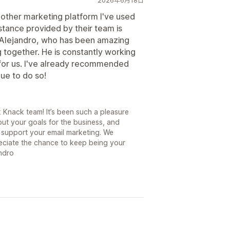
2026年6月18日
y other marketing platform I've used
stance provided by their team is
Alejandro, who has been amazing
 together. He is constantly working
for us. I've already recommended
ue to do so!
 Knack team! It’s been such a pleasure
out your goals for the business, and
 support your email marketing. We
reciate the chance to keep being your
andro