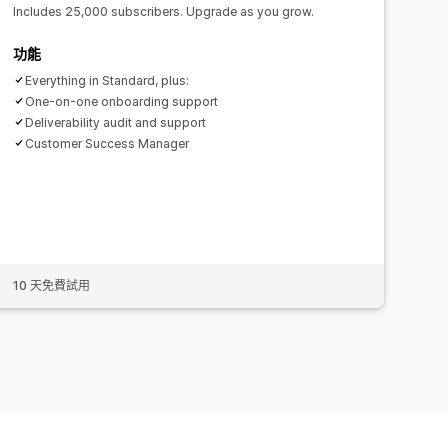
Includes 25,000 subscribers. Upgrade as you grow.
功能
Everything in Standard, plus:
One-on-one onboarding support
Deliverability audit and support
Customer Success Manager
10 天免費試用