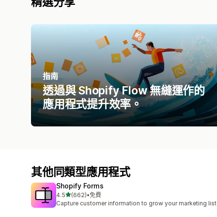
精選分享
指南
透過與 Shopify Flow 無縫運作的
應用程式提升效率。
其他同類型應用程式
Shopify Forms
滿分 5 顆星
4.5
(662)
•
免費
共有 662 則評價
Capture customer information to grow your marketing list