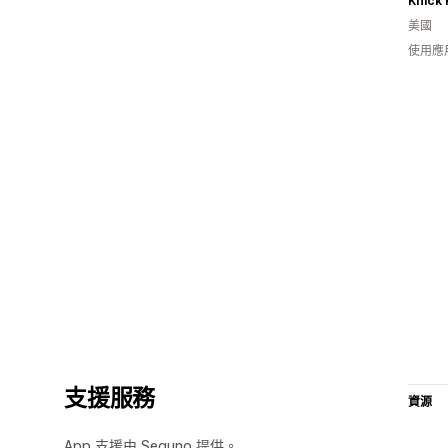
Knick
美國
使用應
支援服務
資源
App 支援由 Seguno 提供。