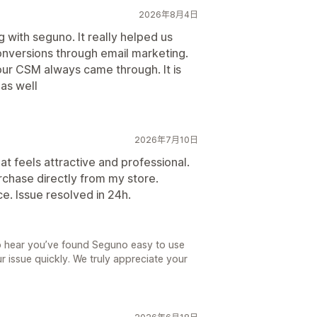
2026年8月4日
 with seguno. It really helped us
conversions through email marketing.
our CSM always came through. It is
 as well
2026年7月10日
at feels attractive and professional.
urchase directly from my store.
e. Issue resolved in 24h.
to hear you’ve found Seguno easy to use
r issue quickly. We truly appreciate your