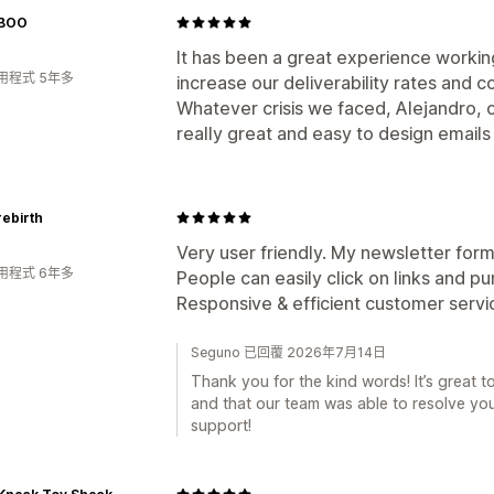
BOO
It has been a great experience working
用程式 5年多
increase our deliverability rates and 
Whatever crisis we faced, Alejandro, 
really great and easy to design emails
rebirth
Very user friendly. My newsletter form
用程式 6年多
People can easily click on links and p
Responsive & efficient customer servic
Seguno 已回覆 2026年7月14日
Thank you for the kind words! It’s great 
and that our team was able to resolve you
support!