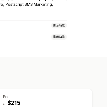
yo
Postscript SMS Marketing
顯示功能
顯示功能
表單
登陸頁面
折扣
獎勵
促銷
購物車電子郵件
結帳電子郵件
窗
簡訊彈出式視窗
購物車彈出式視窗
內容
歡迎電子郵件
後續電子郵件
表單
橫幅
公告
提醒彈出式視窗
郵件
商品推薦
連續電子郵件行銷活動
收集清單
簡訊收集清單
行銷活動
大量編輯
匯入和匯出
電子郵件網域
位置
分群
標記
報告
分析
追蹤
條件與規則
自動化
目標設定
地理位置
Pro
分析
$215
/月