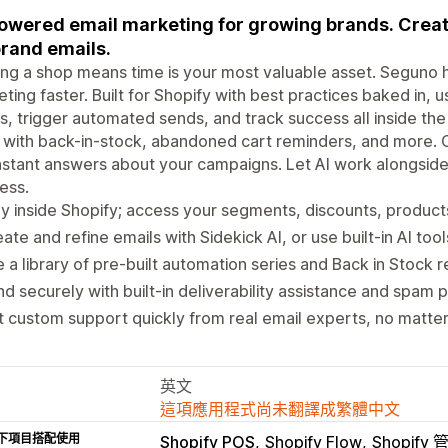
owered email marketing for growing brands. Crea
rand emails.
ng a shop means time is your most valuable asset. Seguno h
ting faster. Built for Shopify with best practices baked in,
s, trigger automated sends, and track success all inside th
 with back-in-stock, abandoned cart reminders, and more. C
nstant answers about your campaigns. Let AI work alongside
ess.
y inside Shopify; access your segments, discounts, product
ate and refine emails with Sidekick AI, or use built-in AI tool
 a library of pre-built automation series and Back in Stock r
d securely with built-in deliverability assistance and spam p
 custom support quickly from real email experts, no matter
英文
這項應用程式尚未翻譯成繁體中文
下項目搭配使用
Shopify POS
Shopify Flow
Shopify