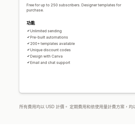
Free for up to 250 subscribers. Designer templates for
purchase.
功能
Unlimited sending
Pre-built automations
200+ templates available
Unique discount codes
Design with Canva
Email and chat support
所有費用均以 USD 計價。 定期費用和依使用量計費方案，均以