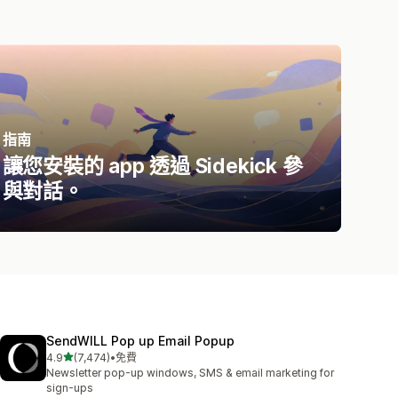
指南
讓您安裝的 app 透過 Sidekick 參
與對話。
SendWILL Pop up Email Popup
滿分 5 顆星
4.9
(7,474)
•
免費
共有 7474 則評價
Newsletter pop-up windows, SMS & email marketing for
sign-ups