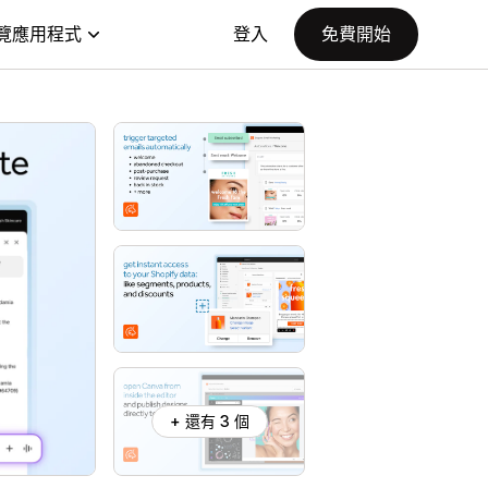
覽應用程式
登入
免費開始
+ 還有 3 個