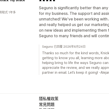
 Knack Toy Shack
Seguno is significantly better than an
用程式 1年多
for my business. The support and assi
unmatched! We've been working with 
and really helped us get our marketing
on new ideas and implementing them 
Seguno to many friends and will contin
Seguno 已回覆 2026年6月24日
Thanks so much for the kind words, Knick
getting to know you all, learning more ab
helping bring to life the ways Seguno can
appreciate the review, and we really app
partner in email. Let’s keep it going! -Alej
隱私權政策
常見問題