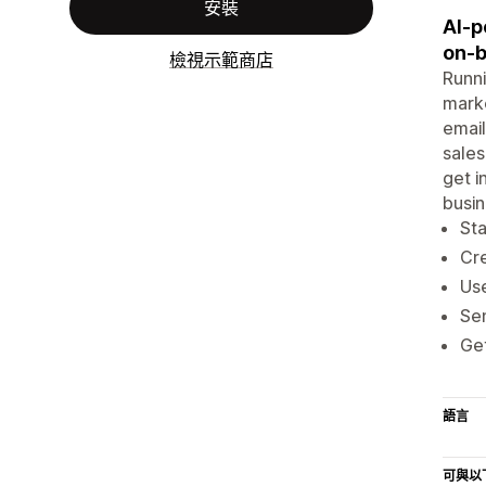
安裝
AI-p
on‑b
檢視示範商店
Runni
marke
email
sales
get i
busin
Sta
Cre
Use
Sen
Get
語言
可與以