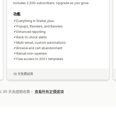
Includes 2,500 subscribers. Upgrade as you grow.
功能
Everything in Starter, plus:
Popups, Reviews, and Banners
Enhanced reporting
Back-in-stock alerts
Multi-email, custom automations
Browse and cart abandonment
Remail non-openers
Free access to 200+ templates
10 天免費試用
 30 天為週期收費。
查看所有定價選項