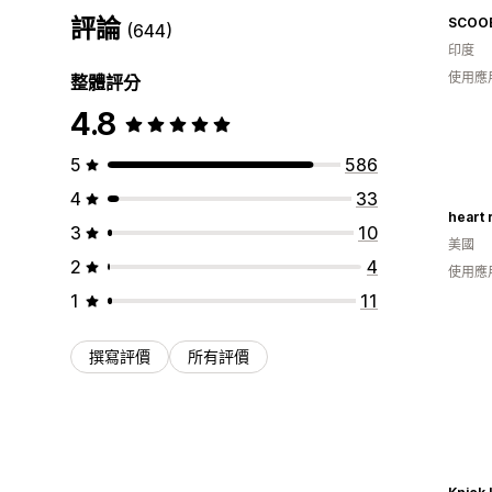
評論
SCOO
(644)
印度
使用應
整體評分
4.8
5
586
4
33
heart 
3
10
美國
2
4
使用應
1
11
撰寫評價
所有評價