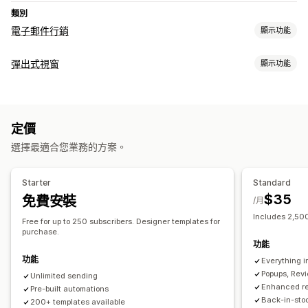
類別
電子郵件行銷
顯示功能
行銷活動類型
彈出式視窗
顯示功能
電子郵件行銷活動
電子報
彈出式視窗
表單
登陸頁面
折扣
彈出式視窗類型
獎勵
促銷
追加銷售電子郵件
交叉銷售電子郵件
特賣活動彈出式視窗
電子郵件彈出式視窗
簡訊彈出式視窗
購物車電子郵件
結帳電子郵件
離開挽留行銷
放棄的購物車
定價
購物車彈出式視窗
離開挽留行銷
折扣
倒數計時器
電子報
表單
瀏覽放棄內容
歡迎電子郵件
後續電子郵件
降價電子郵件
選擇最適合您業務的方案。
橫幅
公告
提醒彈出式視窗
同意書彈出式視窗
自訂彈出式視窗
補貨電子郵件
挽回電子郵件
商品推薦
連續電子郵件行銷活動
訂閱
商品評價
自訂行銷活動
管理彈出式視窗
Starter
Standard
編輯工具
範本
翻譯
本地化
電子郵件收集清單
簡訊收集清單
管理行銷活動
$35
免費安裝
/月
行銷活動
觸發條件與規則
自動化
目標設定
地理位置
分群
編輯工具
範本
翻譯
本地化
自訂代碼
大量編輯
匯入和匯出
Includes 2,500
Free for up to 250 subscribers. Designer templates for
標記
報告
分析
追蹤
電子郵件網域
電子郵件收集清單
簡訊收集清單
觸發條件與規則
purchase.
功能
自動化
目標設定
地理位置
分群
標記
追蹤
報告
功能
Everything in
深入分析與秘訣
分析
Popups, Rev
Unlimited sending
Enhanced re
Pre-built automations
Back-in-stoc
200+ templates available