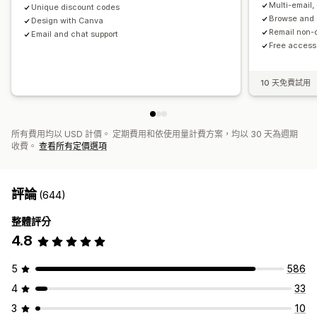
Multi-email
Unique discount codes
Browse and
Design with Canva
Remail non-
Email and chat support
Free access
10 天免費試用
所有費用均以 USD 計價。 定期費用和依使用量計費方案，均以 30 天為週期
收費。
查看所有定價選項
評論
(644)
整體評分
4.8
5
586
4
33
3
10