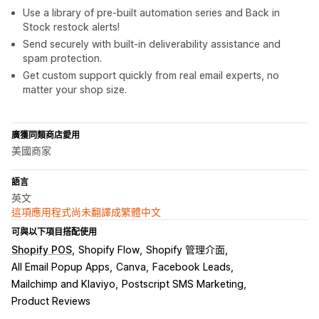
Use a library of pre-built automation series and Back in
Stock restock alerts!
Send securely with built-in deliverability assistance and
spam protection.
Get custom support quickly from real email experts, no
matter your shop size.
廣獲同類商店愛用
美國商家
語言
英文
這項應用程式尚未翻譯成繁體中文
可與以下項目搭配使用
Shopify POS
Shopify Flow
Shopify 管理介面
All Email Popup Apps
Canva
Facebook Leads
Mailchimp and Klaviyo
Postscript SMS Marketing
Product Reviews