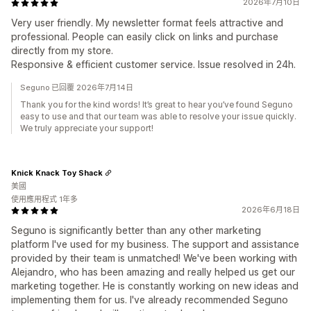
2026年7月10日
Very user friendly. My newsletter format feels attractive and
professional. People can easily click on links and purchase
directly from my store.
Responsive & efficient customer service. Issue resolved in 24h.
Seguno 已回覆 2026年7月14日
Thank you for the kind words! It’s great to hear you’ve found Seguno
easy to use and that our team was able to resolve your issue quickly.
We truly appreciate your support!
Knick Knack Toy Shack
美國
使用應用程式 1年多
2026年6月18日
Seguno is significantly better than any other marketing
platform I've used for my business. The support and assistance
provided by their team is unmatched! We've been working with
Alejandro, who has been amazing and really helped us get our
marketing together. He is constantly working on new ideas and
implementing them for us. I've already recommended Seguno