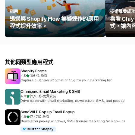
指南
技術堆疊成
透過與 Shopify Flow 無縫運作的應用
看看 Cla
程式提升效率。
式，讓內
其他同類型應用程式
Shopify Forms
滿分 5 顆星
4.5
(664)
•
免費
共有 664 則評價
Capture customer information to grow your marketing list
Omnisend Email Marketing & SMS
滿分 5 顆星
4.8
(2,951)
•
免費安裝
共有 2951 則評價
Drive sales with email marketing, newsletters, SMS, and popups
SendWILL Pop up Email Popup
滿分 5 顆星
4.9
(7,476)
•
免費
共有 7476 則評價
Newsletter pop-up windows, SMS & email marketing for sign-ups
Built for Shopify