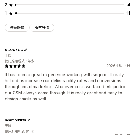
2
4
1
11
撰寫評價
所有評價
SCOOBOO
印度
使用應用程式 5年多
2026年8月4日
It has been a great experience working with seguno. It really
helped us increase our deliverability rates and conversions
through email marketing. Whatever crisis we faced, Alejandro,
our CSM always came through. It is really great and easy to
design emails as well
heart rebirth
美國
使用應用程式 6年多