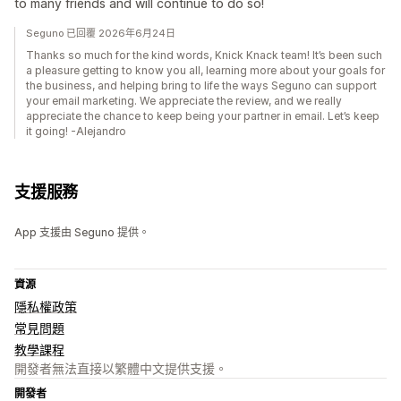
to many friends and will continue to do so!
Seguno 已回覆 2026年6月24日
Thanks so much for the kind words, Knick Knack team! It’s been such
a pleasure getting to know you all, learning more about your goals for
the business, and helping bring to life the ways Seguno can support
your email marketing. We appreciate the review, and we really
appreciate the chance to keep being your partner in email. Let’s keep
it going! -Alejandro
支援服務
App 支援由 Seguno 提供。
資源
隱私權政策
常見問題
教學課程
開發者無法直接以繁體中文提供支援。
開發者