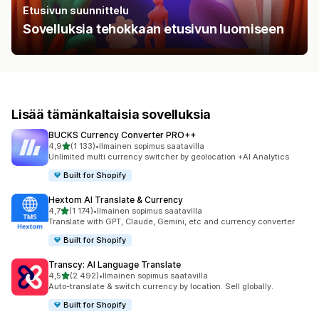
Etusivun suunnittelu
Sovelluksia tehokkaan etusivun luomiseen
Lisää tämänkaltaisia sovelluksia
BUCKS Currency Converter PRO++
/ 5 tähteä
4,9
(1 133)
•
Ilmainen sopimus saatavilla
1133 arvostelua yhteensä
Unlimited multi currency switcher by geolocation +AI Analytics
Built for Shopify
Hextom AI Translate & Currency
/ 5 tähteä
4,7
(1 174)
•
Ilmainen sopimus saatavilla
1174 arvostelua yhteensä
Translate with GPT, Claude, Gemini, etc and currency converter
Built for Shopify
Transcy: AI Language Translate
/ 5 tähteä
4,5
(2 492)
•
Ilmainen sopimus saatavilla
2492 arvostelua yhteensä
Auto-translate & switch currency by location. Sell globally.
Built for Shopify