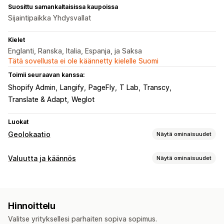
Suosittu samankaltaisissa kaupoissa
Sijaintipaikka Yhdysvallat
Kielet
Englanti, Ranska, Italia, Espanja, ja Saksa
Tätä sovellusta ei ole käännetty kielelle Suomi
Toimii seuraavan kanssa:
Shopify Admin
Langify
PageFly
T Lab
Transcy
Translate & Adapt
Weglot
Luokat
Geolokaatio
Näytä ominaisuudet
Uudelleenohjaukset
Valuutta ja käännös
Näytä ominaisuudet
IP-osoite
Maa
Kieli
Ponnahdus-pienohjelma
Valuutan vaihto
Automaattinen uudelleenohjaus
Geopaikannus
Maksaminen paikallisella valuutalla
Manuaalinen uudelleenohjaus
Seuranta
Analytiikka
Hinnoittelu
Monta valuuttaa
Maan valitsin
Vaihtimen design
Lokalisointiasetukset
Valitse yrityksellesi parhaiten sopiva sopimus.