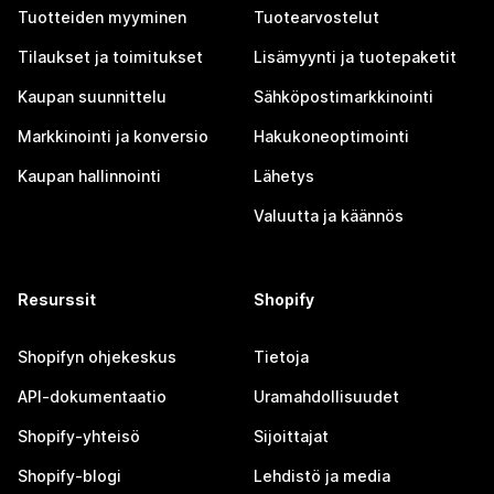
Tuotteiden myyminen
Tuotearvostelut
Tilaukset ja toimitukset
Lisämyynti ja tuotepaketit
Kaupan suunnittelu
Sähköpostimarkkinointi
Markkinointi ja konversio
Hakukoneoptimointi
Kaupan hallinnointi
Lähetys
Valuutta ja käännös
Resurssit
Shopify
Shopifyn ohjekeskus
Tietoja
API-dokumentaatio
Uramahdollisuudet
Shopify-yhteisö
Sijoittajat
Shopify-blogi
Lehdistö ja media