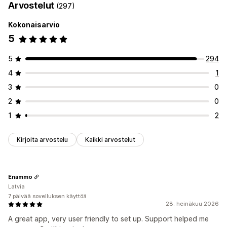
Arvostelut
(297)
Kokonaisarvio
5
5
294
4
1
3
0
2
0
1
2
Kirjoita arvostelu
Kaikki arvostelut
Enammo
Latvia
7 päivää sovelluksen käyttöä
28. heinäkuu 2026
A great app, very user friendly to set up. Support helped me