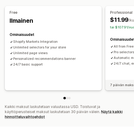
Käännökset
Valuutan vaihdin
Maan valitsin
Kielen vaihdin
Automaattinen uudelleenohjaus
Kielen vaihdin
Free
Professional
Vaihtimen design
$11.99
Ilmainen
/k
tai $107.91/vu
Ominaisuudet
Ominaisuude
Shopify Markets Integration
All from Free
Unlimited selectors for your store
Pro selecto
Unlimited page views
Automatic m
Personalized recommendations banner
24/7 chat, e
24/7 basic support
7 päivän maks
Kaikki maksut laskutetaan valuutassa USD. Toistuvat ja
käyttöperusteiset maksut laskutetaan 30 päivän välein.
Näytä kaikki
hinnoitteluvaihtoehdot