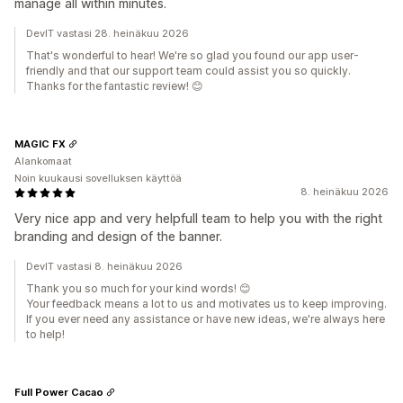
manage all within minutes.
DevIT vastasi 28. heinäkuu 2026
That's wonderful to hear! We're so glad you found our app user-
friendly and that our support team could assist you so quickly.
Thanks for the fantastic review! 😊
MAGIC FX
Alankomaat
Noin kuukausi sovelluksen käyttöä
8. heinäkuu 2026
Very nice app and very helpfull team to help you with the right
branding and design of the banner.
DevIT vastasi 8. heinäkuu 2026
Thank you so much for your kind words! 😊
Your feedback means a lot to us and motivates us to keep improving.
If you ever need any assistance or have new ideas, we're always here
to help!
Full Power Cacao