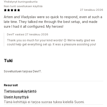
Yhdistynyt kuningaskunta
Noin tunti sovelluksen käyttöä
27. kesäkuu 2026
Artem and Vladyslav were so quick to respond, even at such a
late time. They talked me through the best setup, and made
sure I had it all configured. My heroes!
DevIT vastasi 27. kesäkuu 2026
Thank you so much for your kind words! 😊 We're really glad we
could help get everything set up. It was a pleasure assisting you!
Tuki
Sovellustuen tarjoaa DevIT.
Resurssit
Tietosuojakäytäntö
Usein kysyttyä
Tämä kehittäjä ei tarjoa suoraa tukea kielellä Suomi.