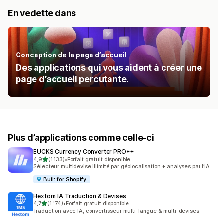
En vedette dans
Conception de la page d’accueil
Des applications qui vous aident à créer une
page d’accueil percutante.
Plus d’applications comme celle-ci
BUCKS Currency Converter PRO++
étoile(s) sur 5
4,9
(1 133)
•
Forfait gratuit disponible
1133 avis au total
Sélecteur multidevise illimité par géolocalisation + analyses par l’IA
Built for Shopify
Hextom IA Traduction & Devises
étoile(s) sur 5
4,7
(1 174)
•
Forfait gratuit disponible
1174 avis au total
Traduction avec IA, convertisseur multi-langue & multi-devises