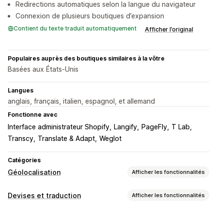
Redirections automatiques selon la langue du navigateur
Connexion de plusieurs boutiques d’expansion
Contient du texte traduit automatiquement
Afficher l’original
Populaires auprès des boutiques similaires à la vôtre
Basées aux États-Unis
Langues
anglais, français, italien, espagnol, et allemand
Fonctionne avec
Interface administrateur Shopify
Langify
PageFly
T Lab
Transcy
Translate & Adapt
Weglot
Catégories
Géolocalisation
Afficher les fonctionnalités
Redirections
Devises et traduction
Afficher les fonctionnalités
Adresse IP
Pays
Langue
Widget de pop up