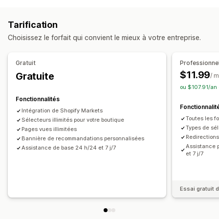
Conversion de devises
Redirection automatique
Redirection manuelle
Suivi
Géolocalisation
Paiement dans la devise locale
Analyses de données
Tarification
Devises multiples
Sélecteur de pays
Design du sélecteur
Paramètres de localisation
Choisissez le forfait qui convient le mieux à votre entreprise.
Traduction en plusieurs langues
Sélecteur de devise
Sélecteur de pays
Redirection automatique
Sélecteur de langue
Sélecteur de langue
Gratuit
Professionne
Design du sélecteur
$11.99
Gratuite
/ 
ou $107.91/an
Fonctionnalités
Fonctionnalit
Intégration de Shopify Markets
Toutes les fo
Sélecteurs illimités pour votre boutique
Types de sé
Pages vues illimitées
Redirection
Bannière de recommandations personnalisées
Assistance p
Assistance de base 24 h/24 et 7 j/7
et 7 j/7
Essai gratuit d