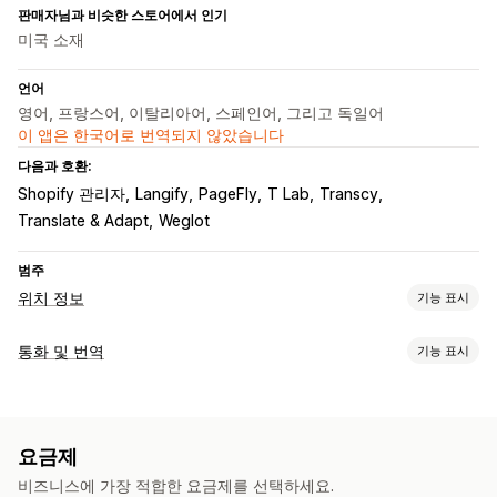
판매자님과 비슷한 스토어에서 인기
미국 소재
언어
영어, 프랑스어, 이탈리아어, 스페인어, 그리고 독일어
이 앱은 한국어로 번역되지 않았습니다
다음과 호환:
Shopify 관리자
Langify
PageFly
T Lab
Transcy
Translate & Adapt
Weglot
범주
위치 정보
기능 표시
리디렉션
통화 및 번역
기능 표시
IP 주소
국가
언어
팝업 위젯
자동 리디렉션
수동 리디렉션
환전
추적
분석
위치 정보
현지 통화 결제
여러 통화
국가 선택기
전환기 디자인
지역화 설정
요금제
언어 번역
통화 전환기
국가 선택기
언어 전환기
비즈니스에 가장 적합한 요금제를 선택하세요.