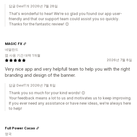
답글 DevIT개 2026년 7월 28일
That's wonderful to hear! We're so glad you found our app user-
friendly and that our support team could assist you so quickly.
Thanks for the fantastic review! 😊
MAGIC FX
네덜란드
앱 사용 기간 대략 1개월
2026년 7월 8일
Very nice app and very helpfull team to help you with the right
branding and design of the banner.
답글 DevIT개 2026년 7월 8일
Thank you so much for your kind words! 😊
Your feedback means a lot to us and motivates us to keep improving.
If you ever need any assistance or have new ideas, we're always here
to help!
Full Power Cacao
영국