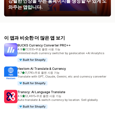
강렬한 인상을 주는 홈페이지를 생성할 수 있게 도
와주는 앱입니다.
이 앱과 비슷한 더 많은 앱 보기
BUCKS Currency Converter PRO++
별 5개 중
4.9
(1,133)
•
무료 플랜 사용 가능
총 리뷰 1133개
Unlimited multi currency switcher by geolocation +AI Analytics
Built for Shopify
Hextom AI Translate & Currency
별 5개 중
4.7
(1,174)
•
무료 플랜 사용 가능
총 리뷰 1174개
Translate with GPT, Claude, Gemini, etc and currency converter
Built for Shopify
Transcy: AI Language Translate
별 5개 중
4.5
(2,491)
•
무료 플랜 사용 가능
총 리뷰 2491개
Auto-translate & switch currency by location. Sell globally.
Built for Shopify