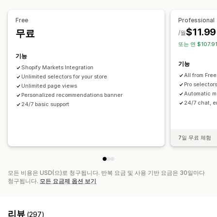
자동 리디렉션
언어 전환기
전환기 디자인
Free
Professional
$11.99
무료
/월
또는 연 $107.9
기능
기능
Shopify Markets Integration
All from Free
Unlimited selectors for your store
Pro selecto
Unlimited page views
Automatic m
Personalized recommendations banner
24/7 chat, e
24/7 basic support
7일 무료 체험
모든 비용은 USD(으)로 청구됩니다. 반복 요금 및 사용 기반 요금은 30일마다
청구됩니다.
모든 요금제 옵션 보기
리뷰
(297)