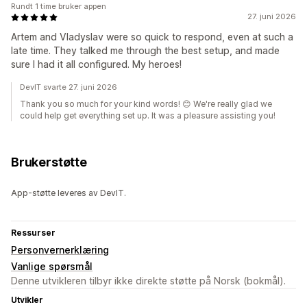
Rundt 1 time bruker appen
27. juni 2026
Artem and Vladyslav were so quick to respond, even at such a
late time. They talked me through the best setup, and made
sure I had it all configured. My heroes!
DevIT svarte 27. juni 2026
Thank you so much for your kind words! 😊 We're really glad we
could help get everything set up. It was a pleasure assisting you!
Brukerstøtte
App-støtte leveres av DevIT.
Ressurser
Personvernerklæring
Vanlige spørsmål
Denne utvikleren tilbyr ikke direkte støtte på Norsk (bokmål).
Utvikler