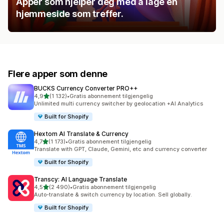
Apper som hjelper deg med å lage en
hjemmeside som treffer.
Flere apper som denne
BUCKS Currency Converter PRO++
av 5 stjerner
4,9
(1 132)
•
Gratis abonnement tilgjengelig
Totalt 1132 omtaler
Unlimited multi currency switcher by geolocation +AI Analytics
Built for Shopify
Hextom AI Translate & Currency
av 5 stjerner
4,7
(1 173)
•
Gratis abonnement tilgjengelig
Totalt 1173 omtaler
Translate with GPT, Claude, Gemini, etc and currency converter
Built for Shopify
Transcy: AI Language Translate
av 5 stjerner
4,5
(2 490)
•
Gratis abonnement tilgjengelig
Totalt 2490 omtaler
Auto-translate & switch currency by location. Sell globally.
Built for Shopify