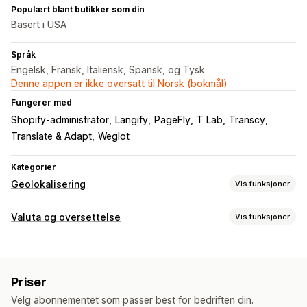
Populært blant butikker som din
Basert i USA
Språk
Engelsk, Fransk, Italiensk, Spansk, og Tysk
Denne appen er ikke oversatt til Norsk (bokmål)
Fungerer med
Shopify-administrator
Langify
PageFly
T Lab
Transcy
Translate & Adapt
Weglot
Kategorier
Geolokalisering
Vis funksjoner
Omdirigeringer
Valuta og oversettelse
Vis funksjoner
IP-adresse
Land
Språk
Popup-programtillegg
Valutakonvertering
Automatisk omdirigering
Manuell omdirigering
Sporing
Geolokalisering
Lokal valuta-kasse
Multivaluta
Analyse
Priser
Landsvelger
Bryterdesign
Innstillinger for lokal tilpasning
Velg abonnementet som passer best for bedriften din.