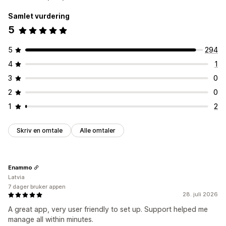
Samlet vurdering
5
5
294
4
1
3
0
2
0
1
2
Skriv en omtale
Alle omtaler
Enammo
Latvia
7 dager bruker appen
28. juli 2026
A great app, very user friendly to set up. Support helped me
manage all within minutes.