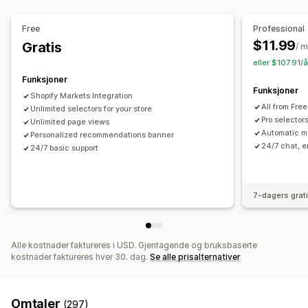
Språkoversettelse
Valutabytter
Landsvelger
Språkbytte
Automatisk omdirigering
Språkbytte
Bryterdesign
Free
Professional
$11.99
Gratis
/ 
eller $107.91/
Funksjoner
Funksjoner
Shopify Markets Integration
All from Free
Unlimited selectors for your store
Pro selecto
Unlimited page views
Automatic m
Personalized recommendations banner
24/7 chat, e
24/7 basic support
7-dagers grat
Alle kostnader faktureres i USD. Gjentagende og bruksbaserte
kostnader faktureres hver 30. dag.
Se alle prisalternativer
Omtaler
(297)