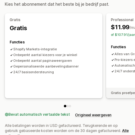
Valutawisselaar
Landkiezer
Taalwisselaar
Kies het abonnement dat het beste bij je bedrijf past.
Vertaling
Auto-redirect
Taalwisselaar
Ontwerp van wisselaar
Gratis
Professional
$11.99
Gratis
/m
of $107.91/jaa
Functies
Functies
Shopify Markets-integratie
Alles van Gr
Onbeperkt aantal kiezers voor je winkel
Pro-kiezers
Onbeperkt aantal paginaweergaven
Automatisch
Gepersonaliseerde aanbevelingsbanner
24/7 onderst
24/7 basisondersteuning
Gratis proefp
Bevat automatisch vertaalde tekst
Origineel weergeven
Alle betalingen worden in USD gefactureerd. Terugkerende en op
gebruik gebaseerde kosten worden om de 30 dagen gefactureerd.
Alle