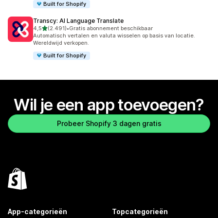
Built for Shopify
Transcy: AI Language Translate
van 5 sterren
4,5
(2.491)
•
Gratis abonnement beschikbaar
2491 recensies in totaal
Automatisch vertalen en valuta wisselen op basis van locatie.
Wereldwijd verkopen.
Built for Shopify
Wil je een app toevoegen?
Probeer Shopify 3 dagen gratis
App-categorieën
Topcategorieën