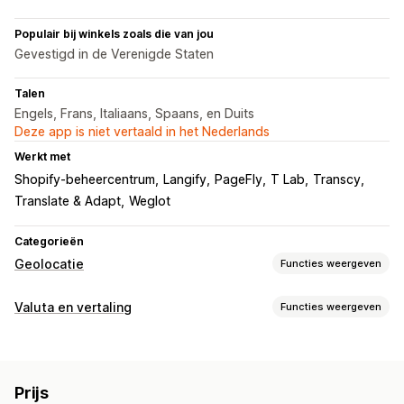
Populair bij winkels zoals die van jou
Gevestigd in de Verenigde Staten
Talen
Engels, Frans, Italiaans, Spaans, en Duits
Deze app is niet vertaald in het Nederlands
Werkt met
Shopify-beheercentrum
Langify
PageFly
T Lab
Transcy
Translate & Adapt
Weglot
Categorieën
Geolocatie
Functies weergeven
Omleidingen
Valuta en vertaling
Functies weergeven
IP-adres
Land
Taal
Pop-upwidget
Auto-redirect
Valutaconversie
Handmatige omleiding
Tracking
Analytics
Geolocatie
Checkout in lokale valuta
Meerdere valuta's
Lokalisatie-instellingen
Prijs
Landkiezer
Ontwerp van wisselaar