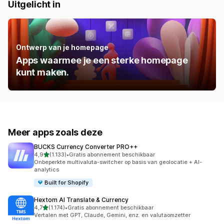
Uitgelicht in
Ontwerp van je homepage
Apps waarmee je een sterke homepage
kunt maken.
Meer apps zoals deze
BUCKS Currency Converter PRO++
van 5 sterren
4,9
(1.133)
•
Gratis abonnement beschikbaar
1133 recensies in totaal
Onbeperkte multivaluta-switcher op basis van geolocatie + AI-
analytics
Built for Shopify
Hextom AI Translate & Currency
van 5 sterren
4,7
(1.174)
•
Gratis abonnement beschikbaar
1174 recensies in totaal
Vertalen met GPT, Claude, Gemini, enz. en valutaomzetter