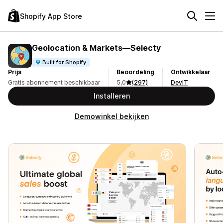
Shopify App Store
Geolocation & Markets—Selecty
Built for Shopify
Prijs
Beoordeling
Ontwikkelaar
Gratis abonnement beschikbaar
5,0
(297)
DevIT
Installeren
Demowinkel bekijken