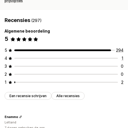
prijsopties
Recensies
(297)
Algemene beoordeling
5
5
294
4
1
3
0
2
0
1
2
Een recensie schrijven
Alle recensies
Enammo
Letland
7 dagen gebruiken de app