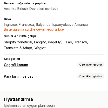
Benzer mağazalarda popüler
Amerika Birleşik Devletleri merkezli
Diller
İngilizce, Fransızca, İtalyanca, İspanyolcave Almanca
Bu uygulama şu dile çevrilmedi:Türkçe
Şunlarla birlikte çalışır:
Shopify Yöneticisi
Langify
PageFly
T Lab
Transcy
Translate & Adapt
Weglot
Kategoriler
Coğrafi konum
Özellikleri göster
Yönlendirmeler
Para birimi ve çeviri
Özellikleri göster
IP adresi
Ülke
Dil
Açılır widget
Otomatik yönlendirme
Para birimi dönüştürme
Manuel yönlendirme
İzleme
Analizler
Coğrafi konum
Yerel para biriminde ödeme
Yerelleştirme ayarları
Fiyatlandırma
Çoklu para birimi
Ülke seçici
Değiştirici tasarımı
Para birimi değiştirici
Ülke seçici
Dil değiştirici
İşletmenize en uygun planı seçin.