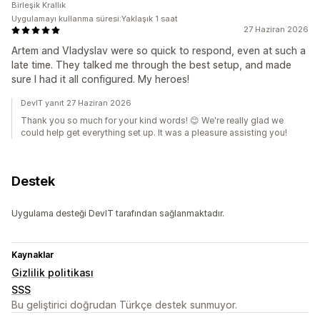
Birleşik Krallık
Uygulamayı kullanma süresi:Yaklaşık 1 saat
27 Haziran 2026
Artem and Vladyslav were so quick to respond, even at such a
late time. They talked me through the best setup, and made
sure I had it all configured. My heroes!
DevIT yanıt 27 Haziran 2026
Thank you so much for your kind words! 😊 We're really glad we
could help get everything set up. It was a pleasure assisting you!
Destek
Uygulama desteği DevIT tarafından sağlanmaktadır.
Kaynaklar
Gizlilik politikası
SSS
Bu geliştirici doğrudan Türkçe destek sunmuyor.