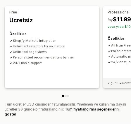
Dil çevirisi
Otomatik yönlendirme
Dil değiştirici
Değiştirici tasarımı
Free
Professional
$11.9
Ücretsiz
/ay
veya yılda $10
Özellikler
Özellikler
Shopify Markets Integration
All from Free
Unlimited selectors for your store
Pro selecto
Unlimited page views
Automatic m
Personalized recommendations banner
24/7 chat, e
24/7 basic support
7 günlük ücre
Tüm ücretler USD cinsinden faturalandırılır. Yinelenen ve kullanıma dayalı
ücretler 30 günde bir faturalandırılır.
Tüm fiyatlandırma seçeneklerini
göster