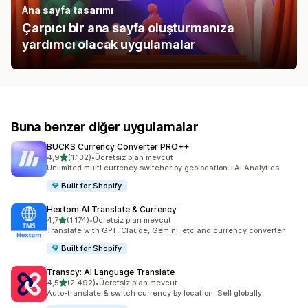
Ana sayfa tasarımı
Çarpıcı bir ana sayfa oluşturmanıza
yardımcı olacak uygulamalar
Buna benzer diğer uygulamalar
BUCKS Currency Converter PRO++
5 yıldız üzerinden
4,9
(1.132)
•
Ücretsiz plan mevcut
toplam 1132 değerlendirme
Unlimited multi currency switcher by geolocation +AI Analytics
Built for Shopify
Hextom AI Translate & Currency
5 yıldız üzerinden
4,7
(1.174)
•
Ücretsiz plan mevcut
toplam 1174 değerlendirme
Translate with GPT, Claude, Gemini, etc and currency converter
Built for Shopify
Transcy: AI Language Translate
5 yıldız üzerinden
4,5
(2.492)
•
Ücretsiz plan mevcut
toplam 2492 değerlendirme
Auto-translate & switch currency by location. Sell globally.