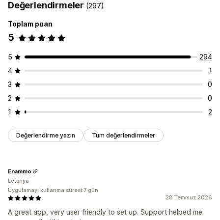
Değerlendirmeler
(297)
Toplam puan
5
5
294
4
1
3
0
2
0
1
2
Değerlendirme yazın
Tüm değerlendirmeler
Enammo
Letonya
Uygulamayı kullanma süresi:7 gün
28 Temmuz 2026
A great app, very user friendly to set up. Support helped me