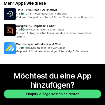
Mehr Apps wie diese
Tidio ‑ Live Chat & AI Chatbot
von 5 Sternen
4,8
(1.246)
•
Kostenloser Plan verfügbar
1246 Rezensionen insgesamt
Verkaufs-Support per Chatbot & Live-Chat in einem Helpdesk.
Gorgias: AI, Helpdesk & Chat
von 5 Sternen
4,2
(616)
•
Kostenloser Test verfügbar
616 Rezensionen insgesamt
Support-Anfragen sofort lösen und das Geschäftswachstum
fördern.
Commslayer: AI Helpdesk & Chat
von 5 Sternen
4,9
(188)
•
Kostenloser Plan verfügbar
188 Rezensionen insgesamt
Helpdesk & Chat vom ehemaligen Lifetimely-Gründerteam
Möchtest du eine App
hinzufügen?
Shopify 3 Tage kostenlos testen