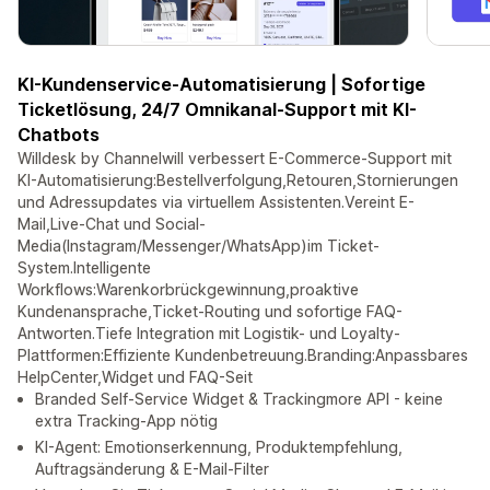
KI-Kundenservice-Automatisierung | Sofortige
Ticketlösung, 24/7 Omnikanal-Support mit KI-
Chatbots
Willdesk by Channelwill verbessert E-Commerce-Support mit
KI-Automatisierung:Bestellverfolgung,Retouren,Stornierungen
und Adressupdates via virtuellem Assistenten.Vereint E-
Mail,Live-Chat und Social-
Media(Instagram/Messenger/WhatsApp)im Ticket-
System.Intelligente
Workflows:Warenkorbrückgewinnung,proaktive
Kundenansprache,Ticket-Routing und sofortige FAQ-
Antworten.Tiefe Integration mit Logistik- und Loyalty-
Plattformen:Effiziente Kundenbetreuung.Branding:Anpassbares
HelpCenter,Widget und FAQ-Seit
Branded Self-Service Widget & Trackingmore API - keine
extra Tracking-App nötig
KI-Agent: Emotionserkennung, Produktempfehlung,
Auftragsänderung & E-Mail-Filter