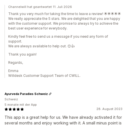
Channelwill hat geantwortet 11. Juli 2026
Thank you very much for taking the time to leave a review! 🌟🌟🌟🌟🌟
We really appreciate the 5 stars. We are delighted that you are happy
with the customer support. We promise to always try to achieve the
best user experience for everybody.
Kindly feel free to send us a message if you need any form of
support.
We are always available to help out. 😊👍
Thank you again!
Regards,
Emma
Willdesk Customer Support Team of CWILL.
Ayurveda Paradies Schweiz
Schweiz
5 monate mit der App
28. August 2023
This app is a great help for us. We have already activated it for
several months and enjoy working with it. A small minus point is