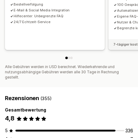
Agentavatar
Bestellverfolgung
100 Gesprä
E-Mail & Social Media Integration
Automatisie
Hilfecenter: Unbegrenzte FAQ
Eigene FAQ
24/7 Echtzeit-Service
Nutzer & Ch
Begrenzte k
7-tägiger kos
Alle Gebühren werden in USD berechnet. Wiederkehrende und
nutzungsabhängige Gebühren werden alle 30 Tage in Rechnung
gestellt.
Rezensionen
(355)
Gesamtbewertung
4,8
5
336