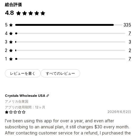
総合評価
4.8
5
335
4
7
3
3
2
2
1
7
レビューを書く
すべてのレビュー
Crystals Wholesale USA
アメリカ合衆国
アプリの使用期間：12ヶ月
2026年6月2日
I've been using this app for over a year, and even after
subscribing to an annual plan, it still charges $30 every month.
After contacting customer service for a refund, I purchased the