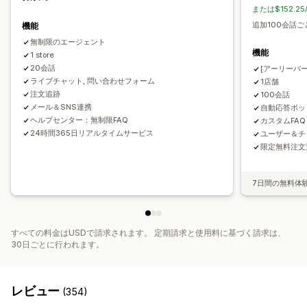
フィードバックアンケート
複数言語
複数ストア
レポート
または$152.2
色とフォント
絵文字とスタンプ
チャットウィンドウ
営業時間
追加100会話ご
機能
ウェルカムメッセージ
チャットボタン
タグ付け
無制限のエージェント
チャットの割り当て
チャットフロー
エージェントのアバター
機能
1 store
20会話
[アーリーバード
ライブチャット, 問い合わせフォーム
1店舗
注文追跡
100会話
メール＆SNS連携
自動応答ボッ
ヘルプセンター：無制限FAQ
カスタムFA
24時間365日リアルタイムサービス
ユーザー＆チ
限定無料注文
7日間の無料体
すべての料金はUSDで請求されます。 定期請求と使用料に基づく請求は、
30日ごとに行われます。
レビュー
(354)