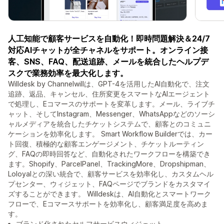
人工知能で顧客サービスを自動化！即時問題解決＆24/7
対応AIチャットが全チャネルをサポート。オンライン接
客、SNS、FAQ、配送追跡、メールを統合したヘルプデ
スクで業務効率を最大化します。
Willdesk by Channelwillは、GPT-4を活用したAI自動化で、注文
追跡、返品、キャンセル、住所変更をスマートなAIエージェント
で処理し、Eコマースのサポートを変革します。メール、ライブチ
ャット、そしてInstagram、Messenger、WhatsAppなどのソーシ
ャルメディアを統合したチケットシステムで、顧客とのコミュニ
ケーションを効率化します。 Smart Workflow Builderでは、カー
ト回復、積極的な顧客エンゲージメント、チケットルーティン
グ、FAQの即時回答など、自動化されたワークフローを構築でき
ます。Shopify、ParcelPanel、TrackingMore、Dropshipman、
Loloyalとの深い統合で、顧客サービスを効率化し、カスタムヘル
プセンター、ウィジェット、FAQページでブランドをカスタマイ
ズすることができます。 Willdeskは、AI自動化とスマートワーク
フローで、Eコマースサポートを効率化し、顧客満足度を高めま
す。
ブランド化されたセルフサービスウィジェット、