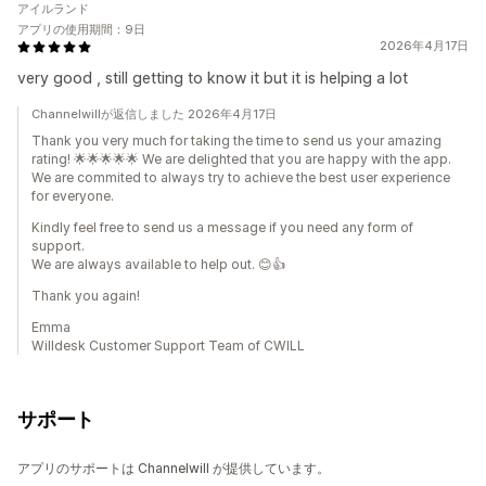
アイルランド
アプリの使用期間：9日
2026年4月17日
very good , still getting to know it but it is helping a lot
Channelwillが返信しました 2026年4月17日
Thank you very much for taking the time to send us your amazing
rating! 🌟🌟🌟🌟🌟 We are delighted that you are happy with the app.
We are commited to always try to achieve the best user experience
for everyone.
Kindly feel free to send us a message if you need any form of
support.
We are always available to help out. 😊👍
Thank you again!
Emma
Willdesk Customer Support Team of CWILL
サポート
アプリのサポートは Channelwill が提供しています。