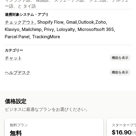
ー語、と タイ語
連携対象システム・アプリ
チェックアウト
Shopify Flow
Gmail,Outlook,Zoho
Klaviyo, Mailchimp, Privy
Loloyalty
Microsoftsoft 365
Parcel Panel
TrackingMore
カテゴリー
チャット
機能を表示
リアルタイムメッセージ
ヘルプデスク
機能を表示
AIチャットボット
ライブチャット
メールチャット
SNS
チャネル
ファイルのアップロード
複数言語
リアルタイム翻訳
メール
ライブチャット
チャットボット
SNS
セルフサービス
操作動向の追跡
エージェント分析
暗号化
顧客インサイト
価格設定
ヘルプセンター
お問い合わせフォーム
よくある質問
自動応答
ビジネスに最適なプランをお選びください。
ワークフローのオートメーション
よくある質問
あいさつ
おすすめ商品
クイック返信
自動返信
回答テンプレート
AI応答
チケット発行
クロスセル
アップセル
アンケート
無料プラン
スタータープ
自動割り当て
ルールベースのトリガー
タグ付け
注文追跡
$16.90
無料
/
カスタマイズ