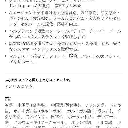
TrackingmoreAPI連携、追跡アプリ不要
AIエージェント全渠道対応：感情識別、製品推薦、注文修正・
キャンセル・物流照会。メールAIはスパム・広告をフィルタリ
ング、有効メールに返信、応答率向上。
ヘルプデスクで複数のソーシャルメディア、チャット、メール
からのインボックスチケットを管理します。
顧客関係管理を通じて売上を伸ばすサービスを提供する、完全
なカスタマーインデックスを取得する。
マルチストア統合で、フォント、FAQ、スタイルのカスタマイ
ズをサポート。
あなたのストアと同じようなストアに人気
アメリカに拠点
言語
英語、 中国語 (簡体字)、 中国語 (繁体字)、 フランス語、 ドイツ
語、 ポルトガル語 (ポルトガル)、 ポルトガル語 (ブラジル)、 イ
タリア語、 スペイン語、 日本語、 ポーランド語、 デンマーク
語、 ノルウェー語 (ブークモール)、 オランダ語、 トルコ語、 フ
ィンランド語、 韓国語、 スウェーデン語、 チェコ語、 ノルウェ