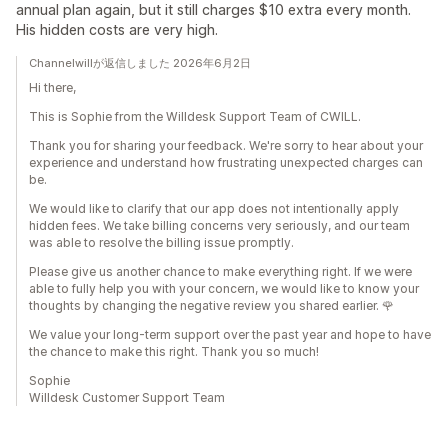
annual plan again, but it still charges $10 extra every month.
His hidden costs are very high.
Channelwillが返信しました 2026年6月2日
Hi there,
This is Sophie from the Willdesk Support Team of CWILL.
Thank you for sharing your feedback. We're sorry to hear about your
experience and understand how frustrating unexpected charges can
be.
We would like to clarify that our app does not intentionally apply
hidden fees. We take billing concerns very seriously, and our team
was able to resolve the billing issue promptly.
Please give us another chance to make everything right. If we were
able to fully help you with your concern, we would like to know your
thoughts by changing the negative review you shared earlier. 🌹
We value your long-term support over the past year and hope to have
the chance to make this right. Thank you so much!
Sophie
Willdesk Customer Support Team