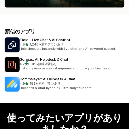
類似のアプリ
Tidio ‑ Live Chat & AI Chatbot
5つ星中
4.8
(1,246)
•
無料プランあり
合計レビュー数：1246件
Help shoppers instantly with live chat and AI-powered support.
Gorgias: AI, Helpdesk & Chat
5つ星中
4.2
(618)
•
無料体験あり
合計レビュー数：618件
Instantly resolve support inquiries and grow your business.
Commslayer: AI Helpdesk & Chat
5つ星中
4.9
(188)
•
無料プランあり
合計レビュー数：188件
Helpdesk & chat by the ex-Lifetimely founders
使ってみたいアプリがあり