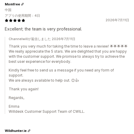
Momfree
中国
アプリの使用期間：4日
2026年7月11日
Excellent; the team is very professional.
Channelwillが返信しました 2026年7月11日
Thank you very much for taking the time to leave a review! 🌟🌟🌟🌟🌟
We really appreciate the 5 stars. We are delighted that you are happy
with the customer support. We promise to always try to achieve the
best user experience for everybody.
Kindly feel free to send us a message if you need any form of
support.
We are always available to help out. 😊👍
Thank you again!
Regards,
Emma
Willdesk Customer Support Team of CWILL.
Wildhunter.ie