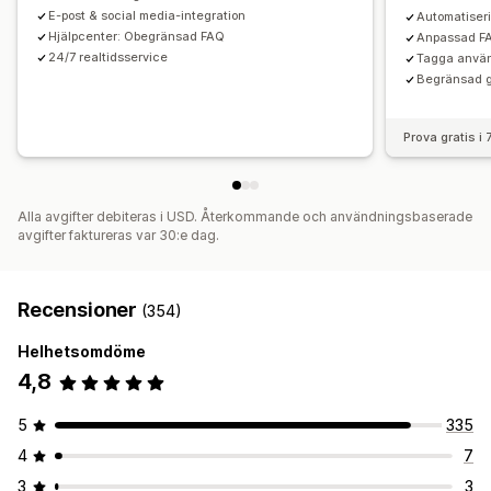
Agent avatar
E-post & social media-integration
Automatiser
Hjälpcenter: Obegränsad FAQ
Anpassad F
24/7 realtidsservice
Tagga använ
Begränsad g
Prova gratis i
Alla avgifter debiteras i USD. Återkommande och användningsbaserade
avgifter faktureras var 30:e dag.
Recensioner
(354)
Helhetsomdöme
4,8
5
335
4
7
3
3