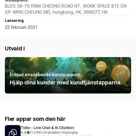
BLDG 58-70 KWAI CHEONG ROAD NT, WORK SPACE B15 ON
2/F WING CHEUNG IND, hongkong, HK, 999077, HK
Lansering
22 februari 2021
Utvald i
Erbjud enastående kundsupport
Hjälp dina kunder med kundtjänstapparna.
Fler appar som den här
Tidio ‑ Live Chat & AI Chatbot
av 5 stjärnor
4,8
(1 248)
•
Gratisplan tillgänglig
1248 recensioner totalt