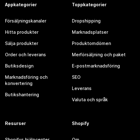
Appkategorier
Toppkategorier
Försäljningskanaler
Dropshipping
Hitta produkter
Marknadsplatser
Sälja produkter
Produktomdömen
Order och leverans
Merförsäljning och paket
Butiksdesign
E-postmarknadsföring
Marknadsföring och
SEO
konvertering
Leverans
Butikshantering
Valuta och språk
Resurser
Shopify
Shopifys hjälpcenter
Om