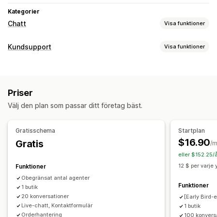
Kategorier
Chatt
Visa funktioner
Meddelanden i realtid
Kundsupport
Visa funktioner
AI-chattbot
Livechatt
Chatt för e-post
Sociala medier
Kanaler
Filuppladdning
Flera språk
Översättning i realtid
E-post
Livechatt
Chattbot
Sociala medier
Självbetjäning
Spårning av beteenden
Agentanalys
Kryptering
Priser
Hjälpcenter
Kontaktformulär
Vanliga frågor (FAQ)
Kundinsikter
Välj den plan som passar ditt företag bäst.
Automatisering av arbetsflödet
Automatiserade svar
Automatiska svar
Svarsmallar
AI-svar
Biljetttjänster
Vanliga frågor (FAQ)
Hälsningar
Gratisschema
Startplan
Automatisk tilldelning
Regelbaserade utlösare
Taggning
Produktrekommendationer
Snabba svar
Korsförsäljning
$16.90
Gratis
/
Orderspårning
Feedback-enkäter
Flera språk
Merförsäljning
Enkäter
eller $152.25/
Flera butiker
Rapporter
12 $ per varje
Funktioner
Anpassning
Obegränsat antal agenter
Färg och teckensnitt
Emojis och klistermärken
Funktioner
1 butik
Chattfönster
Öppettider
Välkomstmeddelanden
20 konversationer
[Early Bird-
Live-chatt, Kontaktformulär
1 butik
Chattknappar
Taggning
Chattuppdrag
Chattflöden
Orderhantering
100 konvers