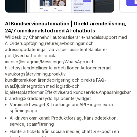
AI Kundserviceautomation | Direkt ärendelösning,
24/7 omnikanalstöd med AI-chatbots
Willdesk by Channelwill automatiserar e-handelssupport med
AI:Orderuppföljning,returer,avbokningar och
adressuppdateringar via virtuell assistent.Samlar e-
post,livechatt och sociala
medier(Instagram/Messenger/WhatsApp)i ett
biljettsystem.Intelligenta arbetsflöden:Autogenererad
varukorgsåtervinning,proaktiv
kundinteraktion,ärendedirigering och direkta FAQ-
svar.Djupintegration med logistik-och
lojalitetsplattformar:Effektiviserad kundservice.Anpassningsbar
branding:Skräddarsydd hjälpcenter,widget
Varumärkt widget & Trackingmore API - ingen extra
spårningsapp
AI-driven omnikanal: Produktförslag, känslodetektion,
service, spamfiltrering
Hantera tickets från sociala medier, chatt & e-post i en