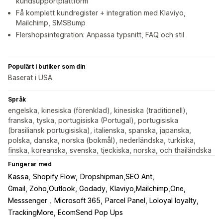
kundsupportplattform
Få komplett kundregister + integration med Klaviyo,
Mailchimp, SMSBump
Flershopsintegration: Anpassa typsnitt, FAQ och stil
Populärt i butiker som din
Baserat i USA
Språk
engelska, kinesiska (förenklad), kinesiska (traditionell),
franska, tyska, portugisiska (Portugal), portugisiska
(brasiliansk portugisiska), italienska, spanska, japanska,
polska, danska, norska (bokmål), nederländska, turkiska,
finska, koreanska, svenska, tjeckiska, norska, och thailändska
Fungerar med
Kassa
Shopify Flow
Dropshipman,SEO Ant
Gmail, Zoho,Outlook, Godady
Klaviyo,Mailchimp,One
Messsenger，Microsoft 365
Parcel Panel, Loloyal loyalty
TrackingMore, EcomSend Pop Ups