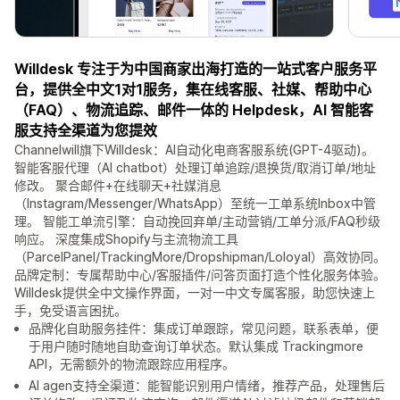
Willdesk 专注于为中国商家出海打造的一站式客户服务平
台，提供全中文1对1服务，集在线客服、社媒、帮助中心
（FAQ）、物流追踪、邮件一体的 Helpdesk，AI 智能客
服支持全渠道为您提效
Channelwill旗下Willdesk：AI自动化电商客服系统(GPT-4驱动)。
智能客服代理（AI chatbot）处理订单追踪/退换货/取消订单/地址
修改。 聚合邮件+在线聊天+社媒消息
（Instagram/Messenger/WhatsApp）至统一工单系统Inbox中管
理。 智能工单流引擎：自动挽回弃单/主动营销/工单分派/FAQ秒级
响应。 深度集成Shopify与主流物流工具
（ParcelPanel/TrackingMore/Dropshipman/Loloyal）高效协同。
品牌定制：专属帮助中心/客服插件/问答页面打造个性化服务体验。
Willdesk提供全中文操作界面，一对一中文专属客服，助您快速上
手，免受语言困扰。
品牌化自助服务挂件：集成订单跟踪，常见问题，联系表单，便
于用户随时随地自助查询订单状态。默认集成 Trackingmore
API，无需额外的物流跟踪应用程序。
AI agen支持全渠道：能智能识别用户情绪，推荐产品，处理售后