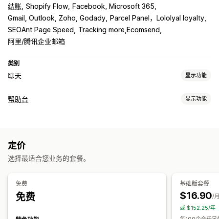
结账
Shopify Flow
Facebook, Microsoft 365
Gmail, Outlook, Zoho, Godady
Parcel Panel，Lololyal loyalty
SEOAnt Page Speed
Tracking more,Ecomsend
阿里/腾讯企业邮箱
类别
聊天
显示功能
实时消息传送
帮助台
显示功能
AI 聊天机器人
在线聊天
通过电子邮件发送聊天内容
社交媒体
渠道
文件上传
多语言
实时翻译
行为跟踪
代理分析
加密
客户洞察
电子邮件
在线聊天
聊天机器人
社交媒体
自助服务
帮助中心
自动回复
定价
联系表
常见问题解答
常见问题解答
问候
产品推荐
快速回复
交叉销售
增销
选择最适合您业务的套餐。
工作流程自动化
问卷调查
自动回复
回复模板
AI 回复
票务
自动分配
基于规则的触发器
免费
基础版套餐
自定义
标记
订单跟踪
反馈问卷
多语言
多个商店
报告
$16.90
免费
/
颜色和字体
表情符号和贴纸
聊天窗口
营业时间
欢迎消息
或 $152.25/
聊天按钮
标记
聊天分配
聊天流程
代理头像