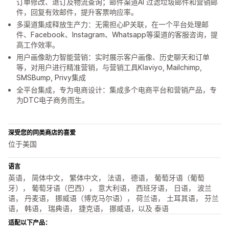
订单修改、退订及物流查询；邮件渠道AI 过滤垃圾邮件和营销邮
件，回复有效邮件，提升客票响应率。
多渠道集成释放生产力：无需担心IP关联，在一个平台处理邮
件、Facebook、Instagram、Whatsapp等渠道的客服咨询，提
高工作效率。
用户画像助力智能营销：实时展示客户画像、历史聊天和订单
等，对用户进行精准营销，与营销工具Klaviyo, Mailchimp,
SMSBump, Privy集成
全平台集成，专为电商设计：集成多个电商平台和营销产品，专
为DTC电子商务而生。
深受您的同类商店的喜爱
位于美国
语言
英语， 简体中文， 繁体中文， 法语， 德语， 葡萄牙语（葡萄
牙）， 葡萄牙语（巴西）， 意大利语， 西班牙语， 日语， 波兰
语， 丹麦语， 挪威语（博克马尔语）， 荷兰语， 土耳其语， 芬兰
语， 韩语， 瑞典语， 捷克语， 挪威语，以及 泰语
适配以下产品：