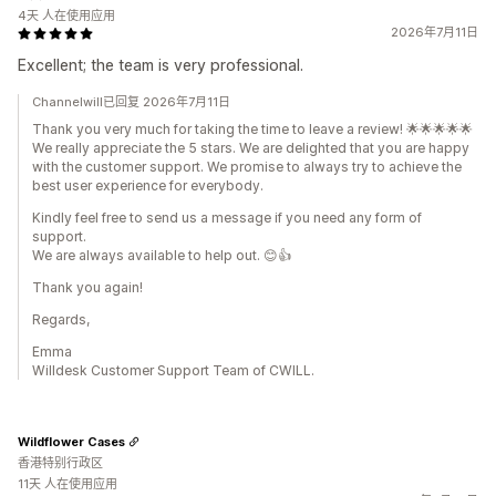
4天 人在使用应用
2026年7月11日
Excellent; the team is very professional.
Channelwill已回复 2026年7月11日
Thank you very much for taking the time to leave a review! 🌟🌟🌟🌟🌟
We really appreciate the 5 stars. We are delighted that you are happy
with the customer support. We promise to always try to achieve the
best user experience for everybody.
Kindly feel free to send us a message if you need any form of
support.
We are always available to help out. 😊👍
Thank you again!
Regards,
Emma
Willdesk Customer Support Team of CWILL.
Wildflower Cases
香港特别行政区
11天 人在使用应用