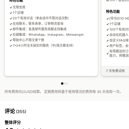
每100个会话另
特色功能
无限坐席
特色功能
1个店铺
20个有效对话（单会话中不限对话次数）
[早鸟价10.14
在线聊天，联系表单，订单物流查询
1个店铺
邮件集成：各类邮件服务商都支持集成
100个有效
社媒集成：WhatsApp，Instagram，Messenger
自动化机器人
帮助中心不限文章个数
自定义FAQ域
7*24小时全天候实时服务（中/英文都支持）
用户标签，会
有限赠送的订
能力，将赠送
7 天免费试用
所有费用均以USD结算。 定期费用和基于使用情况的费用每 30 天收取一次。
评论
(355)
整体评分