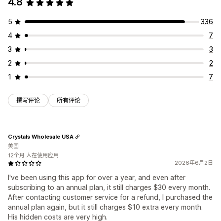
4.8
5
336
4
7
3
3
2
2
1
7
撰写评论
所有评论
Crystals Wholesale USA
美国
12个月 人在使用应用
2026年6月2日
I've been using this app for over a year, and even after
subscribing to an annual plan, it still charges $30 every month.
After contacting customer service for a refund, I purchased the
annual plan again, but it still charges $10 extra every month.
His hidden costs are very high.