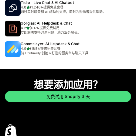
Tidio ‑ Live Chat & AI Chatbot
星（满分 5 星）
4.8
(1,246)
•
提供免费套餐
总共 1246 条评论
通过实时聊天和 AI 驱动的支持，即时为购物者提供帮助。
Gorgias: AI, Helpdesk & Chat
星（满分 5 星）
4.2
(617)
•
提供免费试用
总共 617 条评论
立即解决支持咨询问题，助力业务增长。
Commslayer: AI Helpdesk & Chat
星（满分 5 星）
4.9
(188)
•
提供免费套餐
总共 188 条评论
前 Lifetimely 创始人打造的服务台与聊天工具
想要添加应用？
免费试用 Shopify 3 天