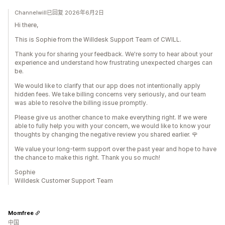
Channelwill已回复 2026年6月2日
Hi there,
This is Sophie from the Willdesk Support Team of CWILL.
Thank you for sharing your feedback. We're sorry to hear about your
experience and understand how frustrating unexpected charges can
be.
We would like to clarify that our app does not intentionally apply
hidden fees. We take billing concerns very seriously, and our team
was able to resolve the billing issue promptly.
Please give us another chance to make everything right. If we were
able to fully help you with your concern, we would like to know your
thoughts by changing the negative review you shared earlier. 🌹
We value your long-term support over the past year and hope to have
the chance to make this right. Thank you so much!
Sophie
Willdesk Customer Support Team
Momfree
中国