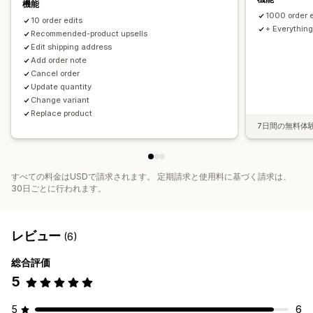
機能
おすすめ情報のパフォーマンス
最適化の提案
1000 order e
10 order edits
ファネルのパフォーマンス
+ Everything
Recommended-product upsells
Edit shipping address
Add order note
Cancel order
Update quantity
Change variant
Replace product
7日間の無料体
すべての料金はUSDで請求されます。 定期請求と使用料に基づく請求は、
30日ごとに行われます。
レビュー
(6)
総合評価
5
5
6