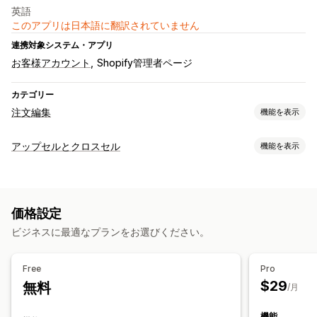
英語
このアプリは日本語に翻訳されていません
連携対象システム・アプリ
お客様アカウント
Shopify管理者ページ
カテゴリー
注文編集
機能を表示
注文の更新
アップセルとクロスセル
機能を表示
キャンセル
マージ
再ルーティング
再注文
返金
返品
住所
カスタマイズ
項目
自動ワークフロー
カスタマーポータル
チェックアウト時のアップセル
商品ページでのアップセル
注文管理
価格設定
お礼ページでのアップセル
ワンクリックアドオン
複数言語
ステータス更新
分析
ビジネスに最適なプランをお選びください。
オファーとおすすめ
商品アドオン
おすすめ商品
よく同時購入される商品
バンドル
Free
Pro
数量割引
ボリュームディスカウント
$29
無料
/月
分析
機能