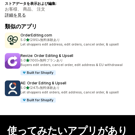
ストアデータを表示および編集:
お客様、 商品、 注文
詳細を見る
類似のアプリ
OrderEditing.com
5つ星中
5.0
(295)
•
無料体験あり
合計レビュー数：295件
Let shoppers edit address, edit orders, cancel order, & upsell
Revize: Order Editing & Upsell
5つ星中
5.0
(100)
•
無料プランあり
合計レビュー数：100件
Buyers edit orders, cancel order, edit address & EU withdrawal
Built for Shopify
AE: Order Editing & Upsell
5つ星中
5.0
(247)
•
無料体験あり
合計レビュー数：247件
Let shoppers edit orders, edit address, cancel order, & upsell
Built for Shopify
使ってみたいアプリがあり