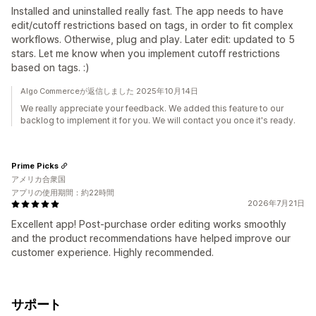
Installed and uninstalled really fast. The app needs to have
edit/cutoff restrictions based on tags, in order to fit complex
workflows. Otherwise, plug and play. Later edit: updated to 5
stars. Let me know when you implement cutoff restrictions
based on tags. :)
Algo Commerceが返信しました 2025年10月14日
We really appreciate your feedback. We added this feature to our
backlog to implement it for you. We will contact you once it's ready.
Prime Picks
アメリカ合衆国
アプリの使用期間：約22時間
2026年7月21日
Excellent app! Post-purchase order editing works smoothly
and the product recommendations have helped improve our
customer experience. Highly recommended.
サポート