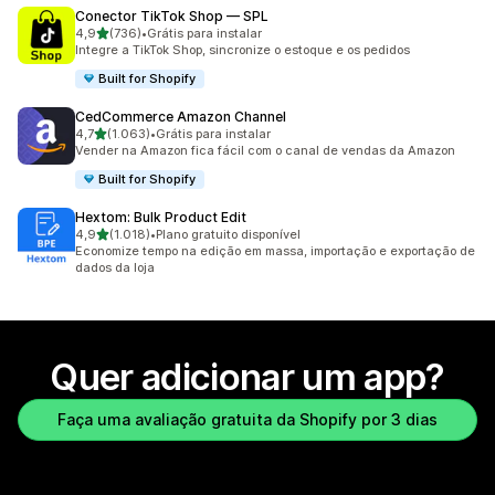
Conector TikTok Shop — SPL
de 5 estrelas
4,9
(736)
•
Grátis para instalar
736 avaliações ao todo
Integre a TikTok Shop, sincronize o estoque e os pedidos
Built for Shopify
CedCommerce Amazon Channel
de 5 estrelas
4,7
(1.063)
•
Grátis para instalar
1063 avaliações ao todo
Vender na Amazon fica fácil com o canal de vendas da Amazon
Built for Shopify
Hextom: Bulk Product Edit
de 5 estrelas
4,9
(1.018)
•
Plano gratuito disponível
1018 avaliações ao todo
Economize tempo na edição em massa, importação e exportação de
dados da loja
Quer adicionar um app?
Faça uma avaliação gratuita da Shopify por 3 dias