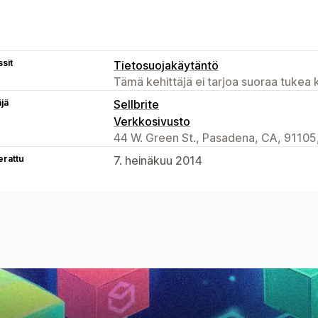
sit
Tietosuojakäytäntö
Tämä kehittäjä ei tarjoa suoraa tukea k
äjä
Sellbrite
Verkkosivusto
44 W. Green St., Pasadena, CA, 91105
erattu
7. heinäkuu 2014