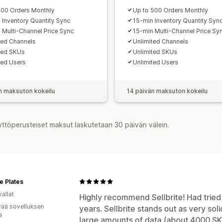
100 Orders Monthly
Up to 500 Orders Monthly
 Inventory Quantity Sync
15-min Inventory Quantity Syn
 Multi-Channel Price Sync
15-min Multi-Channel Price Sy
ted Channels
Unlimited Channels
ted SKUs
Unlimited SKUs
ted Users
Unlimited Users
n maksuton kokeilu
14 päivän maksuton kokeilu
yttöperusteiset maksut laskutetaan 30 päivän välein.
e Plates
allat
Highly recommend Sellbrite! Had trie
vää sovelluksen
years. Sellbrite stands out as very sol
ä
large amounts of data (about 4000 SK