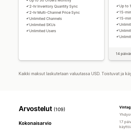
Up to 30 Orders Monthly
Up to 
2-hr Inventory Quantity Sync
15-min
2-hr Multi-Channel Price Sync
15-min
Unlimited Channels
Unlimi
Unlimited SKUs
Unlimi
Unlimited Users
Unlimi
14 päivä
Kaikki maksut laskutetaan valuutassa USD. Toistuvat ja kä
Arvostelut
Vintag
(109)
Yhdysv
17 päi
Kokonaisarvio
käyttö