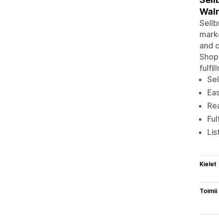
Wal
Sellb
marke
and c
Shopi
fulfi
Sel
Eas
Rea
Ful
Lis
Kielet
Toimii