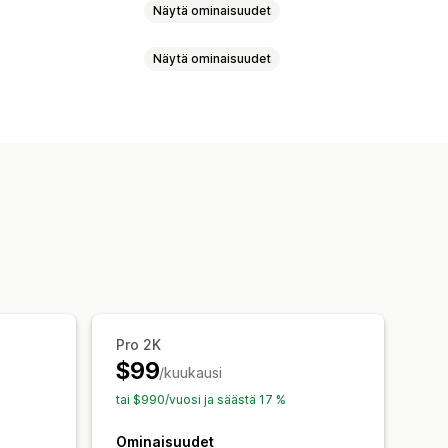
Näytä ominaisuudet
Näytä ominaisuudet
otteiden synkronointi
siirto)
Mukautetut listaukset
U-koodit
Monikanavainen
synkronointi
issa
Tukkutilaukset
kronointi
Varaston synkronointi
Pro 2K
$99
/kuukausi
tai $990/vuosi ja säästä 17 %
Ominaisuudet