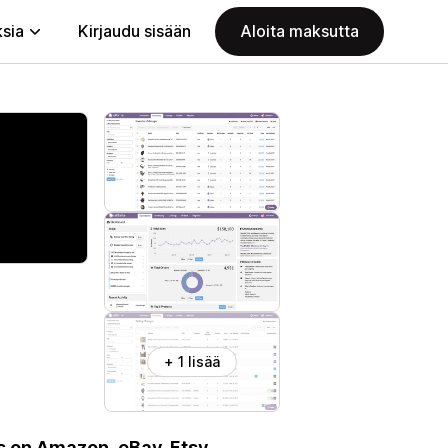
ksia
Kirjaudu sisään
Aloita maksutta
+ 1 lisää
ts on Amazon, eBay, Etsy,