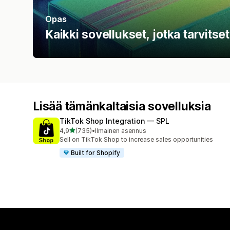
Opas
Kaikki sovellukset, jotka tarvitse
Lisää tämänkaltaisia sovelluksia
TikTok Shop Integration — SPL
/ 5 tähteä
4,9
(735)
•
Ilmainen asennus
735 arvostelua yhteensä
Sell on TikTok Shop to increase sales opportunities
Built for Shopify