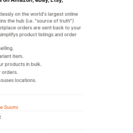
tlessly on the world's largest online
ns the hub (i.e. "source of truth")
ketplace orders are sent back to your
e simplifys product listings and order
elling.
riant item.
r products in bulk.
r orders.
houses locations.
lle Suomi
t