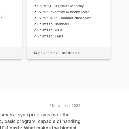
Up to 2,000 Orders Monthly
c
15-min Inventory Quantity Sync
nc
15-min Multi-Channel Price Sync
Unlimited Channels
Unlimited SKUs
Unlimited Users
14 päivän maksuton kokeilu
18. helmikuu 2026
d several sync programs over the
id, basic program, capable of handling
U's) easily. What makes the biggest