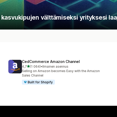
t kasvukipujen välttämiseksi yrityksesi la
CedCommerce Amazon Channel
/ 5 tähteä
4,7
(1 064)
•
Ilmainen asennus
1064 arvostelua yhteensä
Selling on Amazon becomes Easy with the Amazon
Sales Channel
Built for Shopify