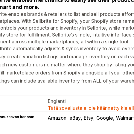
mart and more.
rite enables brands & retailers to list and sell products effor
tplaces. With Sellbrite for Shopify, your Shopify store remai
ontrols your products and inventory in Sellbrite, while mar
fy store for fulfillment. Sellbrite’s simple, intuitive interfac
llment across multiple marketplaces, all within a single tool.
lbrite automatically adjusts & syncs inventory to avoid overs
ily create variation listings and manage inventory on each va
ch new customers no matter where they shop by listing you
fill marketplace orders from Shopify alongside all your othe
tings can include available inventory from ALL of your ware
Englanti
Tätä sovellusta ei ole käännetty kiele
 seuraavan kanssa:
Amazon
eBay
Etsy
Google
Walmar