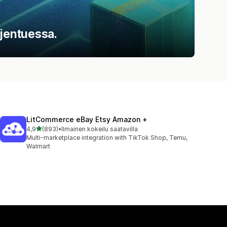
ajentuessa.
LitCommerce eBay Etsy Amazon +
/ 5 tähteä
4,9
(893)
•
Ilmainen kokeilu saatavilla
893 arvostelua yhteensä
Multi-marketplace integration with TikTok Shop, Temu,
Walmart