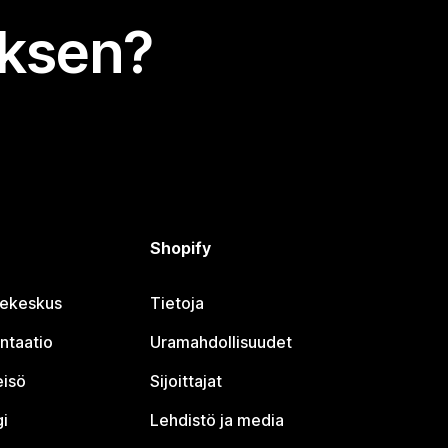
uksen?
Shopify
jekeskus
Tietoja
ntaatio
Uramahdollisuudet
eisö
Sijoittajat
i
Lehdistö ja media