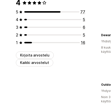
4
5
77
4
5
3
6
2
5
Dewar
Yhdist
1
16
8 kuuk
käyttö
Kirjoita arvostelu
Kaikki arvostelut
Outdo
Yhdysv
Noin 3
käyttö