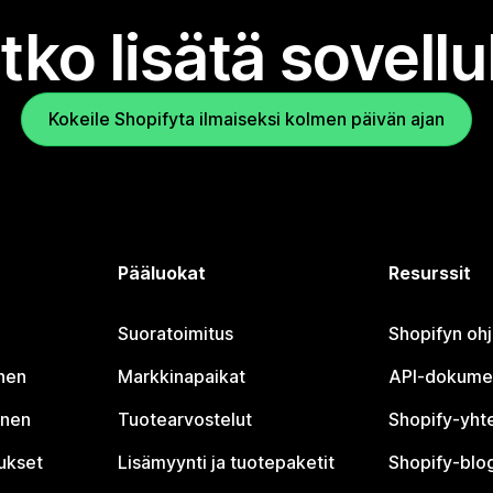
tko lisätä sovell
Kokeile Shopifyta ilmaiseksi kolmen päivän ajan
Pääluokat
Resurssit
Suoratoimitus
Shopifyn oh
nen
Markkinapaikat
API-dokume
inen
Tuotearvostelut
Shopify-yht
tukset
Lisämyynti ja tuotepaketit
Shopify-blog