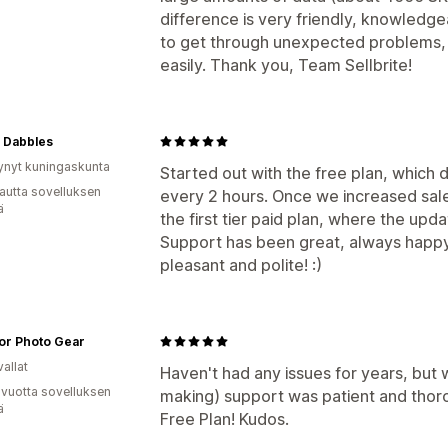
difference is very friendly, knowledg
to get through unexpected problems, 
easily. Thank you, Team Sellbrite!
 Dabbles
ynyt kuningaskunta
Started out with the free plan, which d
autta sovelluksen
every 2 hours. Once we increased sal
ä
the first tier paid plan, where the upd
Support has been great, always happy
pleasant and polite! :)
or Photo Gear
allat
Haven't had any issues for years, but
 vuotta sovelluksen
making) support was patient and thor
ä
Free Plan! Kudos.