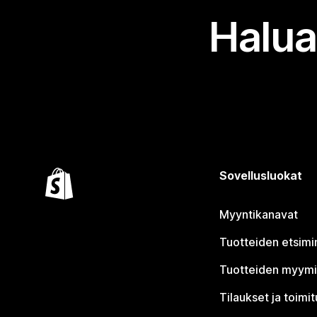
Halua
Sovellusluokat
Myyntikanavat
Tuotteiden etsimi
Tuotteiden myym
Tilaukset ja toimi