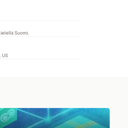
ielellä Suomi.
, US