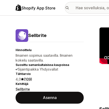
Shopify App Store
Esitt
Sellbrite
Hinnoittelu
Ilmainen sopimus saatavilla. Ilmainen
kokeilu saatavilla.
Suosittu samankaltaisissa kaupoissa
Sijaintipaikka Yhdysvallat
Tähtiarvio
4,0
(109)
Kehittäjä
Sellbrite
Asenna
Sell