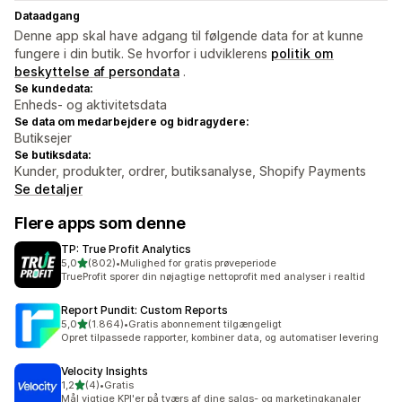
Dataadgang
Denne app skal have adgang til følgende data for at kunne
fungere i din butik. Se hvorfor i udviklerens
politik om
beskyttelse af persondata
.
Se kundedata:
Enheds- og aktivitetsdata
Se data om medarbejdere og bidragydere:
Butiksejer
Se butiksdata:
Kunder, produkter, ordrer, butiksanalyse, Shopify Payments
Se detaljer
Flere apps som denne
TP: True Profit Analytics
ud af 5 stjerner
5,0
(802)
•
Mulighed for gratis prøveperiode
802 anmeldelser i alt
TrueProfit sporer din nøjagtige nettoprofit med analyser i realtid
Report Pundit: Custom Reports
ud af 5 stjerner
5,0
(1.864)
•
Gratis abonnement tilgængeligt
1864 anmeldelser i alt
Opret tilpassede rapporter, kombiner data, og automatiser levering
Velocity Insights
ud af 5 stjerner
1,2
(4)
•
Gratis
4 anmeldelser i alt
Mål vigtige KPI'er på tværs af dine salgs- og marketingkanaler