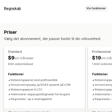
Kundeadfærd
Regnskab
Vis funktioner
Sporing i realtid
Levetidsværdi
Regnskabsrapporter
Markedsføring og salg
Salg og refusioner
Omsætningsskat
Udgiftssporing
Markedsføringstildeling
ROAS
Profitindblik
Købssporing
Priser
Sporing af kostpris for solgte varer
UTM-sporing
Vælg det abonnement, der passer bedst til din virksomhed.
Effektivitetskontrolpanel
Visualiseringer og rapporter
Finansiel drift
Standard
Professional
Kontrolpanel med analyser
Dataeksport
Historisk analyse
Nettovilkår
Flere butikker
Flere kanaler
$9
$19
om måneden
om må
Prognose
Planlægning af rapporter
600 ordrer/måned
1.800 ordrer/
Automatisk datasynkronisering
Oversigt over dagligt salg
Ordredetaljer
Transaktioner
Funktioner
Funktioner
Lagerbeholdning og produkt
Priser
Betjeningspanel med profitoverblik
Betjeningspa
Import af historiske data
Annonceringssalg og ROAS baseret på UTM
Annoncering
Betjeningspanel til LTV
Betjeningspa
Administrer adgangsrettigheder for brugere
Administrer 
Regnearks- og e-mailrapporter
Regnearks- 