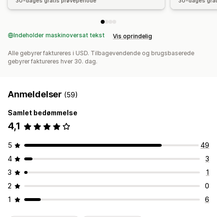
30-dages gratis prøveperiode
30-dages grat
Indeholder maskinoversat tekst
Vis oprindelig
Alle gebyrer faktureres i USD. Tilbagevendende og brugsbaserede
gebyrer faktureres hver 30. dag.
Anmeldelser
(59)
Samlet bedømmelse
4,1
5
49
4
3
3
1
2
0
1
6