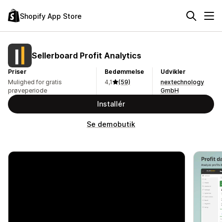
Shopify App Store
Sellerboard Profit Analytics
Priser
Bedømmelse
Udvikler
Mulighed for gratis
4,1
(59)
nextechnology
prøveperiode
GmbH
Installér
Se demobutik