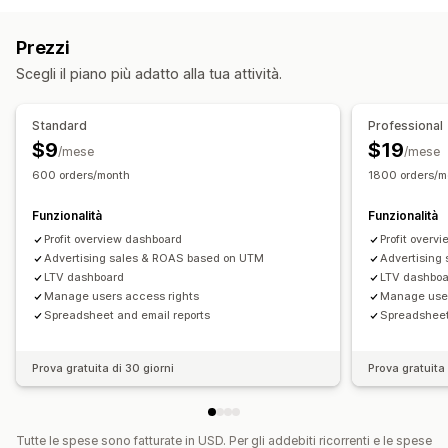
Marketing e vendite
Vendite e rimborsi
Imposta sulle vendite
Attribuzione del marketing
ROAS
Dati sui profitti
Prezzi
Monitoraggio delle spese
Monitoraggio degli acquisti
Monitoraggio UTM
Scegli il piano più adatto alla tua attività.
Monitoraggio dei costi dei beni venduti
Dashboard delle performance
Elementi grafici e report
Standard
Professional
Dashboard di analisi
Esportazione di dati
Operazioni finanziarie
$9
$19
/mese
/mese
Analisi storica dei dati
Previsioni
Pianificazione dei report
Termini netti
Multistore
Multicanale
600 orders/month
1800 orders/m
Sincronizzazione dei dati automatizzata
Funzionalità
Funzionalità
Riepilogo delle vendite giornaliere
Dettagli degli ordini
Profit overview dashboard
Profit overv
Transazioni
Scorte e prodotto
Prezzi
Advertising sales & ROAS based on UTM
Advertising
LTV dashboard
LTV dashbo
Importazione dei dati storici
Manage users access rights
Manage user
Spreadsheet and email reports
Spreadsheet
Prova gratuita di 30 giorni
Prova gratuita 
Tutte le spese sono fatturate in USD. Per gli addebiti ricorrenti e le spese