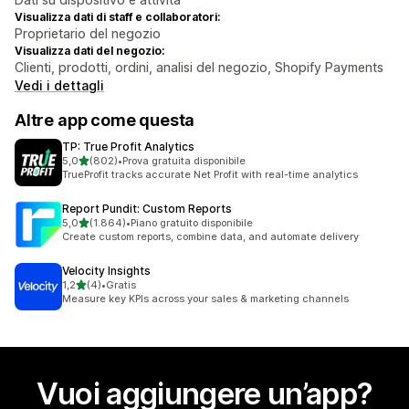
Visualizza dati di staff e collaboratori:
Proprietario del negozio
Visualizza dati del negozio:
Clienti, prodotti, ordini, analisi del negozio, Shopify Payments
Vedi i dettagli
Altre app come questa
TP: True Profit Analytics
stelle su 5
5,0
(802)
•
Prova gratuita disponibile
802 recensioni totali
TrueProfit tracks accurate Net Profit with real-time analytics
Report Pundit: Custom Reports
stelle su 5
5,0
(1.864)
•
Piano gratuito disponibile
1864 recensioni totali
Create custom reports, combine data, and automate delivery
Velocity Insights
stelle su 5
1,2
(4)
•
Gratis
4 recensioni totali
Measure key KPIs across your sales & marketing channels
Vuoi aggiungere un’app?