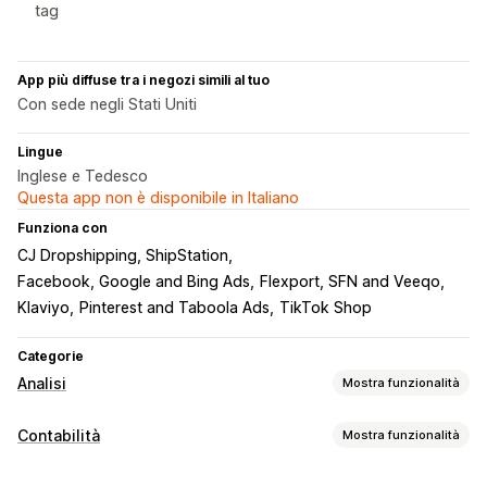
tag
App più diffuse tra i negozi simili al tuo
Con sede negli Stati Uniti
Lingue
Inglese e Tedesco
Questa app non è disponibile in Italiano
Funziona con
CJ Dropshipping, ShipStation
Facebook, Google and Bing Ads
Flexport, SFN and Veeqo
Klaviyo
Pinterest and Taboola Ads
TikTok Shop
Categorie
Analisi
Mostra funzionalità
Comportamento dei clienti
Contabilità
Mostra funzionalità
Monitoraggio in tempo reale
Valore totale dei clienti (LTV)
Report finanziari