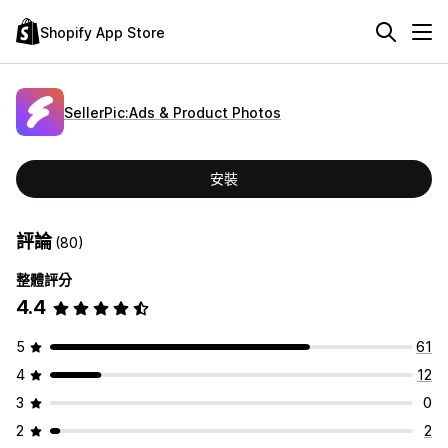
Shopify App Store
SellerPic:Ads & Product Photos
安裝
評論
(80)
整體評分
4.4
5
61
4
12
3
0
2
2