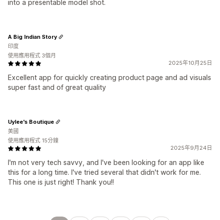
into a presentable model shot.
A Big Indian Story
印度
使用應用程式 3個月
2025年10月25日
Excellent app for quickly creating product page and ad visuals
super fast and of great quality
Uylee's Boutique
美國
使用應用程式 15分鐘
2025年9月24日
I'm not very tech savvy, and I've been looking for an app like
this for a long time. I've tried several that didn't work for me.
This one is just right! Thank you!!