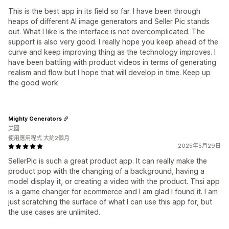
This is the best app in its field so far. I have been through
heaps of different AI image generators and Seller Pic stands
out. What I like is the interface is not overcomplicated. The
support is also very good. I really hope you keep ahead of the
curve and keep improving thing as the technology improves. I
have been battling with product videos in terms of generating
realism and flow but I hope that will develop in time. Keep up
the good work
Mighty Generators
美國
使用應用程式 大約2個月
2025年5月29日
SellerPic is such a great product app. It can really make the
product pop with the changing of a background, having a
model display it, or creating a video with the product. Thsi app
is a game changer for ecommerce and I am glad I found it. I am
just scratching the surface of what I can use this app for, but
the use cases are unlimited.