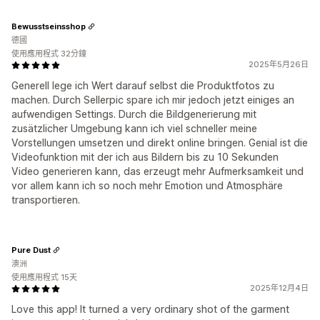
Bewusstseinsshop
德國
使用應用程式 32分鐘
2025年5月26日
Generell lege ich Wert darauf selbst die Produktfotos zu
machen. Durch Sellerpic spare ich mir jedoch jetzt einiges an
aufwendigen Settings. Durch die Bildgenerierung mit
zusätzlicher Umgebung kann ich viel schneller meine
Vorstellungen umsetzen und direkt online bringen. Genial ist die
Videofunktion mit der ich aus Bildern bis zu 10 Sekunden
Video generieren kann, das erzeugt mehr Aufmerksamkeit und
vor allem kann ich so noch mehr Emotion und Atmosphäre
transportieren.
Pure Dust
澳洲
使用應用程式 15天
2025年12月4日
Love this app! It turned a very ordinary shot of the garment