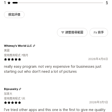
1
5
撰寫評價
調整搜尋範圍
排序
Whimsy's World LLC
美國
使用應用程式 7個月
2026年4月6日
really easy program. not very expensive for businesses just
starting out who don't need a lot of pictures
Bijouxelry
加拿大
使用應用程式 1天
2026年3月1日
I've tried other apps and this one is the first to give me quality