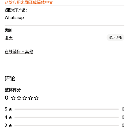
这款应用未翻译成简体中文
适配以下产品：
Whatsapp
类别
聊天
显示功能
实时消息传送
在线销售 - 其他
AI 聊天机器人
在线聊天
自动回复
产品推荐
评论
整体评分
0
5
0
4
0
3
0