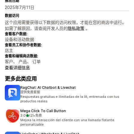
推出日期
2025年7月11日
数据访问
这个应用需要获得以下数据的访问权限，才能在您的商店中运行。
如需了解原因，请查阅开发人员的
隐私政策
。
查看客户数据:
设备和活动数据
查看员工和协作者数据:
店主
查看和编辑商店数据:
客户、 产品、 订单
查看详细信息
更多此类应用
RagChat: AI Chatbot & Livechat
提供免费套餐
Respuestas gratuitas e ilimitadas de la IA, entrenada con tus
productos reales
Mega Click To Call Button
星（满分 5 星）
3.0
(2)
•
免费
总共 2 条评论
Mejora la interacción del cliente con una llamada flotante
personalizable