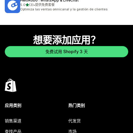
HeloRobo : WhatsApp & LiveChat
星（满分 5 星）
5.0
(3)
•
提供免费套餐
总共 3 条评论
Optimiza las ventas omnicanal y la gestión de clientes
想要添加应用？
免费试用 Shopify 3 天
应用类别
热门类别
销售渠道
代发货
查找产品
市场