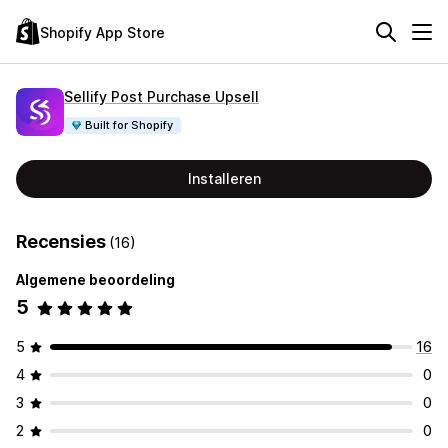
Shopify App Store
Sellify Post Purchase Upsell
Built for Shopify
Installeren
Recensies
(16)
Algemene beoordeling
5
5
16
4
0
3
0
2
0