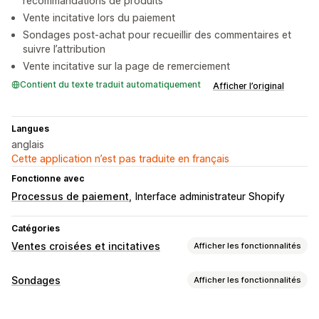
recommandations de produits
Vente incitative lors du paiement
Sondages post-achat pour recueillir des commentaires et
suivre l’attribution
Vente incitative sur la page de remerciement
Contient du texte traduit automatiquement
Afficher l’original
Langues
anglais
Cette application n’est pas traduite en français
Fonctionne avec
Processus de paiement
Interface administrateur Shopify
Catégories
Ventes croisées et incitatives
Afficher les fonctionnalités
Personnalisation
Sondages
Afficher les fonctionnalités
Paiement vente incitative
Personnalisation du formulaire
Pages de remerciement vente incitative