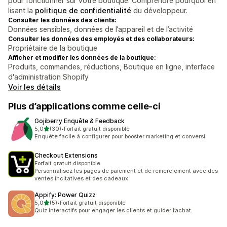
pour fonctionner sur votre boutique. Comprendre pourquoi en
lisant la
politique de confidentialité
du développeur.
Consulter les données des clients:
Données sensibles, données de l’appareil et de l’activité
Consulter les données des employés et des collaborateurs:
Propriétaire de la boutique
Afficher et modifier les données de la boutique:
Produits, commandes, réductions, Boutique en ligne, interface
d'administration Shopify
Voir les détails
Plus d’applications comme celle-ci
Gojiberry Enquête & Feedback
étoile(s) sur 5
5,0
(30)
•
Forfait gratuit disponible
30 avis au total
Enquête facile à configurer pour booster marketing et conversi
Checkout Extensions
Forfait gratuit disponible
Personnalisez les pages de paiement et de remerciement avec des
ventes incitatives et des cadeaux
Appify: Power Quizz
étoile(s) sur 5
5,0
(5)
•
Forfait gratuit disponible
5 avis au total
Quiz interactifs pour engager les clients et guider l’achat.