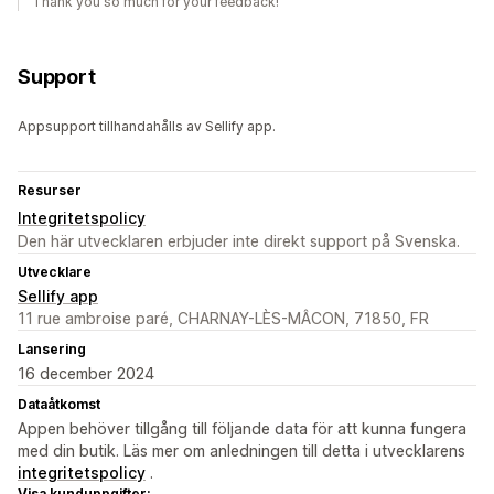
Thank you so much for your feedback!
Support
Appsupport tillhandahålls av Sellify app.
Resurser
Integritetspolicy
Den här utvecklaren erbjuder inte direkt support på Svenska.
Utvecklare
Sellify app
11 rue ambroise paré, CHARNAY-LÈS-MÂCON, 71850, FR
Lansering
16 december 2024
Dataåtkomst
Appen behöver tillgång till följande data för att kunna fungera
med din butik. Läs mer om anledningen till detta i utvecklarens
integritetspolicy
.
Visa kunduppgifter: