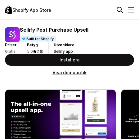
Shopify App Store
Sellify Post Purchase Upsell
Built for Shopify
Priser
Betyg
Utvecklare
Gratis
5,0
(16)
Sellify app
Installera
Visa demobutik