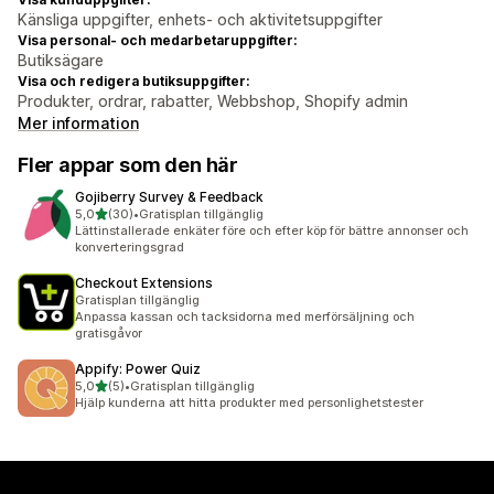
Känsliga uppgifter, enhets- och aktivitetsuppgifter
Visa personal- och medarbetaruppgifter:
Butiksägare
Visa och redigera butiksuppgifter:
Produkter, ordrar, rabatter, Webbshop, Shopify admin
Mer information
Fler appar som den här
Gojiberry Survey & Feedback
av 5 stjärnor
5,0
(30)
•
Gratisplan tillgänglig
30 recensioner totalt
Lättinstallerade enkäter före och efter köp för bättre annonser och
konverteringsgrad
Checkout Extensions
Gratisplan tillgänglig
Anpassa kassan och tacksidorna med merförsäljning och
gratisgåvor
Appify: Power Quiz
av 5 stjärnor
5,0
(5)
•
Gratisplan tillgänglig
5 recensioner totalt
Hjälp kunderna att hitta produkter med personlighetstester