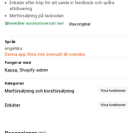
Enkäter efter köp för att samla in feedback och spåra
attribuering
Merförsäljning på tacksidan
Innehåller automatöversatt text
Visa original
Språk
engelska
Denna app finns inte översatt till svenska
Fungerar med
Kassa
Shopify-admin
Kategorier
Merförsäljning och korsförsäljning
Visa funktioner
Anpassning
Enkäter
Visa funktioner
Merförsäljning i kassa
Merförsäljning på tacksidor
Formuläranpassning
Anpassade regler
Anpassade stilar
Flera språk
Erbjudanden och rekommendationer