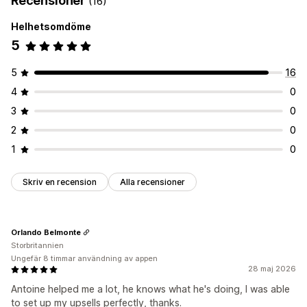
Recensioner
(16)
Enkättyper
Fri frakt
Produkttillägg
Produktrekommendationer
Helhetsomdöme
Kundnöjdhet
Marknadsundersökning
Sådant som ofta köps tillsammans
AI-rekommendationer
5
Net Promoter Score (NPS)
Produktfeedback
Efter köp
Prioriterad hantering
Attribuering
5
16
Analysverktyg
Hantering av inskickningar
4
0
Klickfrekvenser
Konverteringsgrad
Dataexport
Analysverktyg
Kundsegment
Rekommendation om prestanda
Trattens prestanda
3
0
2
0
1
0
Skriv en recension
Alla recensioner
Orlando Belmonte
Storbritannien
Ungefär 8 timmar användning av appen
28 maj 2026
Antoine helped me a lot, he knows what he's doing, I was able
to set up my upsells perfectly, thanks.