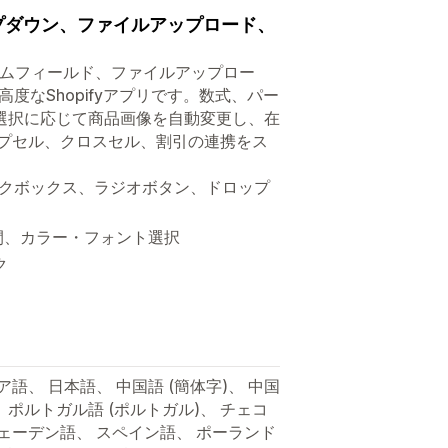
プダウン、ファイルアップロード、
、カスタムフィールド、ファイルアップロー
なShopifyアプリです。数式、パー
選択に応じて商品画像を自動変更し、在
、アップセル、クロスセル、割引の連携をス
ックボックス、ラジオボタン、ドロップ
間、カラー・フォント選択
ク
語、 日本語、 中国語 (簡体字)、 中国
、 ポルトガル語 (ポルトガル)、 チェコ
ウェーデン語、 スペイン語、 ポーランド