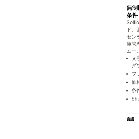
無制
条件
Sel
ド、
セン
庫管
ムー
文
ダ
フ
価
条
S
言語