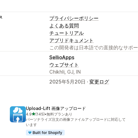
ス
プライバシーポリシー
よくある質問
チュートリアル
アプリドキュメント
この開発者は日本語での直接的なサポー
SellioApps
ウェブサイト
Chikhli, GJ, IN
2025年5月20日 ·
変更ログ
Upload‑Lift 画像アップロード
5つ星中
4.9
(145)
•
無料プランあり
合計レビュー数：145件
パーソナライズ注文の画像ファイルアップロードに対応して
います
Built for Shopify