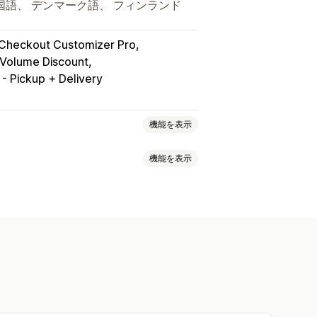
韓国語、 デンマーク語、 フィンランド
Checkout Customizer Pro
o Volume Discount
 - Pickup + Delivery
機能を表示
機能を表示
ック
フォント
日付
寸法
ド
複数選択
数字
ラジオボタン
画
ZIP
CSS
カスタムHTML
サイズ表
ョンの表示
カスタム価格
動的価格設定
アドオン