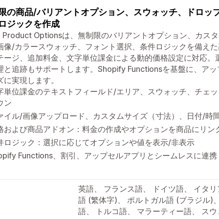
限の商品/バリアントオプション、スウォッチ、ドロッ
ロジックを作成
lio Product Optionsは、無制限のバリアントオプション
画像/カラースウォッチ、フォント選択、条件ロジックを備えた高度
テージ、追加料金、文字単位課金による動的価格設定に対応。
理と追跡もサポートします。Shopify Functionsを基盤に
ズに実現します。
字単位課金のテキストフィールド/エリア、スウォッチ、チェ
ウン
ァイル/画像アップロード、カスタムサイズ（寸法）、日付/時
格および商品アドオン：料金の作成やオプションを商品にリン
件ロジック：選択に応じてオプションや値を表示/非表示
hopify Functions、割引、アップセルアプリとシームレスに連携
英語、 フランス語、 ドイツ語、 イタリア
語 (繁体字)、 ポルトガル語 (ブラジル)
語、 トルコ語、 マラーティー語、 ス