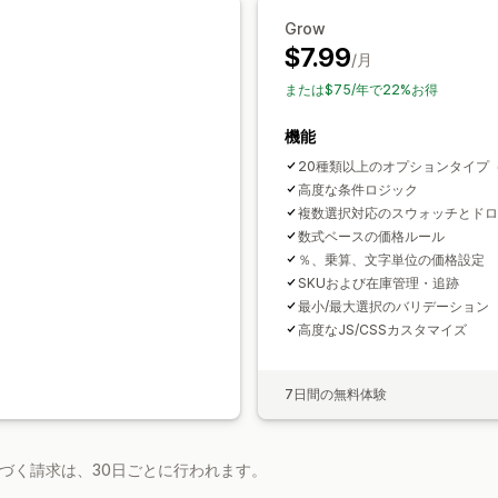
在庫
Grow
在庫切れの非表示
SKU管理
在庫状況
$7.99
/月
または$75/年で22%お得
機能
20種類以上のオプションタイプ
高度な条件ロジック
複数選択対応のスウォッチとドロ
数式ベースの価格ルール
％、乗算、文字単位の価格設定
SKUおよび在庫管理・追跡
最小/最大選択のバリデーション
高度なJS/CSSカスタマイズ
7日間の無料体験
基づく請求は、30日ごとに行われます。