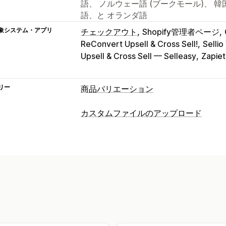
語、 ノルウェー語 (ブークモール)、 
語、と オランダ語
象システム・アプリ
チェックアウト
Shopify管理者ページ
ReConvert Upsell & Cross Sell!
Selli
Upsell & Cross Sell — Selleasy
Zapiet
リー
商品バリエーション
カスタマイズ
カスタムファイルのアップロード
チェックボックス
見本
条件付きロジ
ファイルタイプ
ドロップダウン
ファイルのアップロー
PNG
JPEG
PSD
PDF
Excel
画像
動
カスタムテキスト
ギフト包装
カスタム
インポートとエクスポート
バリエーシ
価格
一括価格設定
条件ベースの価格設定
バリエーションの追加料金