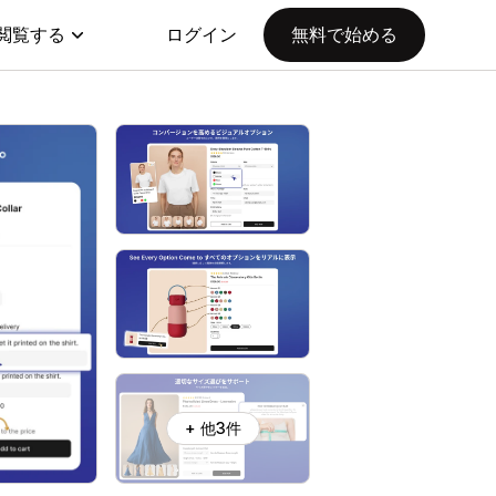
閲覧する
ログイン
無料で始める
+ 他3件