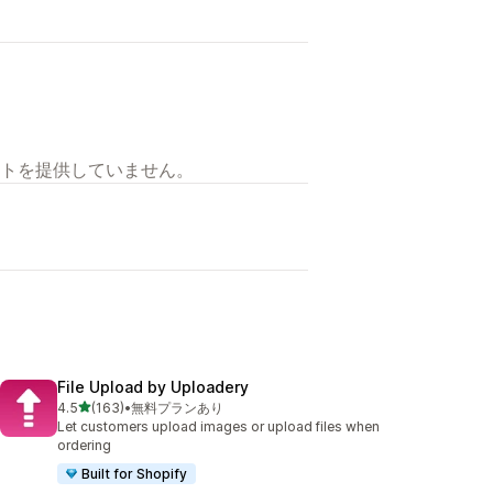
トを提供していません。
File Upload by Uploadery
5つ星中
4.5
(163)
•
無料プランあり
合計レビュー数：163件
Let customers upload images or upload files when
ordering
Built for Shopify