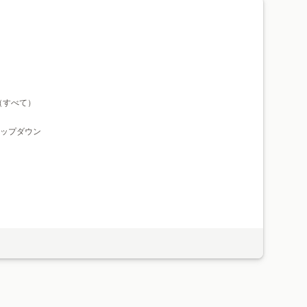
在庫ありの表示
自動更新
（すべて）
ップダウン