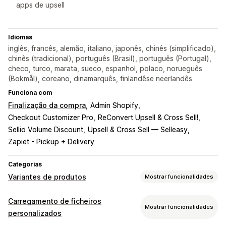
apps de upsell
Idiomas
inglês, francês, alemão, italiano, japonês, chinês (simplificado),
chinês (tradicional), português (Brasil), português (Portugal),
checo, turco, marata, sueco, espanhol, polaco, norueguês
(Bokmål), coreano, dinamarquês, finlandêse neerlandês
Funciona com
Finalização da compra
Admin Shopify
Checkout Customizer Pro
ReConvert Upsell & Cross Sell!
Sellio Volume Discount
Upsell & Cross Sell — Selleasy
Zapiet - Pickup + Delivery
Categorias
Variantes de produtos
Mostrar funcionalidades
Personalização
Carregamento de ficheiros
Mostrar funcionalidades
Caixas de verificação
Paletas
Lógica condicional
personalizados
Tipos de letra
Datas
Dimensões
Menus pendentes