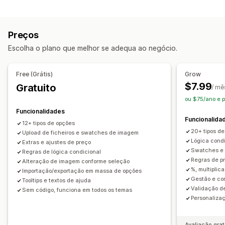
Tipos de ficheiro
Carregamento de ficheiros
Várias seleções
Números
PNG
JPEG
PSD
PDF
Excel
Imagens
Vídeos
ZIP
Botões de rádio
Texto personalizado
Papel de embrulho
Preços
CSS personalizado
HTML personalizado
Escolha o plano que melhor se adequa ao negócio.
Tabelas de tamanhos
Importar e exportar
Apresentação de variantes
Free (Grátis)
Grow
Preços
$7.99
Gratuito
/ mê
Preços em lote
Preços condicionais
ou $75/ano e 
Preços personalizados
Preços dinâmicos
Suplementos
Funcionalidades
Funcionalida
Sobretaxas de variantes
12+ tipos de opções
20+ tipos de
Upload de ficheiros e swatches de imagem
Lógica cond
Inventário
Extras e ajustes de preço
Swatches e 
Regras de lógica condicional
Ocultar o que não há em stock
Gestão de SKU
Regras de p
Alteração de imagem conforme seleção
Disponibilidade de stock
Mostrar o que há em stock
%, multiplic
Importação/exportação em massa de opções
Gestão e con
Tooltips e textos de ajuda
Atualizações automáticas
Validação d
Sem código, funciona em todos os temas
Personaliz
Avaliação grat