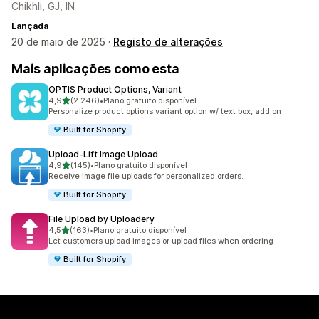
Chikhli, GJ, IN
Lançada
20 de maio de 2025 ·
Registo de alterações
Mais aplicações como esta
OPTIS Product Options, Variant
de 5 estrelas
4,9
(2.246)
•
Plano gratuito disponível
2246 total de avaliações
Personalize product options variant option w/ text box, add on
Built for Shopify
Upload‑Lift Image Upload
de 5 estrelas
4,9
(145)
•
Plano gratuito disponível
145 total de avaliações
Receive Image file uploads for personalized orders.
Built for Shopify
File Upload by Uploadery
de 5 estrelas
4,5
(163)
•
Plano gratuito disponível
163 total de avaliações
Let customers upload images or upload files when ordering
Built for Shopify