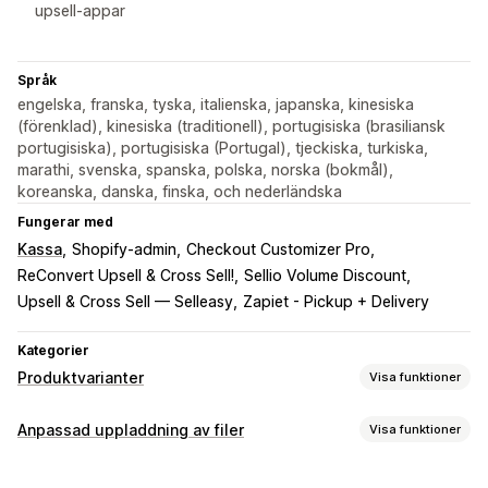
upsell-appar
Språk
engelska, franska, tyska, italienska, japanska, kinesiska
(förenklad), kinesiska (traditionell), portugisiska (brasiliansk
portugisiska), portugisiska (Portugal), tjeckiska, turkiska,
marathi, svenska, spanska, polska, norska (bokmål),
koreanska, danska, finska, och nederländska
Fungerar med
Kassa
Shopify-admin
Checkout Customizer Pro
ReConvert Upsell & Cross Sell!
Sellio Volume Discount
Upsell & Cross Sell — Selleasy
Zapiet - Pickup + Delivery
Kategorier
Produktvarianter
Visa funktioner
Anpassning
Anpassad uppladdning av filer
Visa funktioner
Kryssrutor
Prover
Villkorlig logik
Teckensnitt
Datum
Filtyper
Dimensioner
Rullgardinslistor
Filuppladdning
Flera val