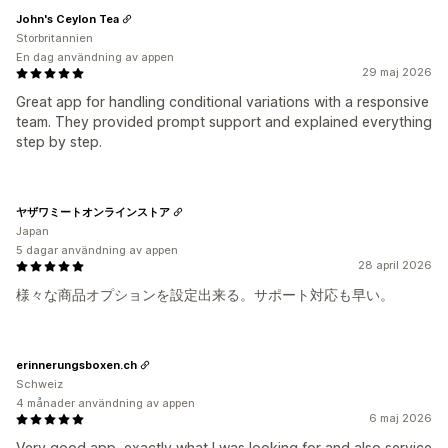
John's Ceylon Tea
Storbritannien
En dag användning av appen
29 maj 2026
Great app for handling conditional variations with a responsive
team. They provided prompt support and explained everything
step by step.
ヤザワミートオンラインストア
Japan
5 dagar användning av appen
28 april 2026
様々な商品オプションを設定出来る。サポート対応も早い。
erinnerungsboxen.ch
Schweiz
4 månader användning av appen
6 maj 2026
Very good app, exactly what I was looking for and also service