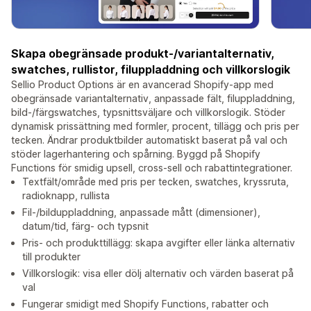
Skapa obegränsade produkt-/variantalternativ,
swatches, rullistor, filuppladdning och villkorslogik
Sellio Product Options är en avancerad Shopify-app med
obegränsade variantalternativ, anpassade fält, filuppladdning,
bild-/färgswatches, typsnittsväljare och villkorslogik. Stöder
dynamisk prissättning med formler, procent, tillägg och pris per
tecken. Ändrar produktbilder automatiskt baserat på val och
stöder lagerhantering och spårning. Byggd på Shopify
Functions för smidig upsell, cross-sell och rabattintegrationer.
Textfält/område med pris per tecken, swatches, kryssruta,
radioknapp, rullista
Fil-/bilduppladdning, anpassade mått (dimensioner),
datum/tid, färg- och typsnit
Pris- och produkttillägg: skapa avgifter eller länka alternativ
till produkter
Villkorslogik: visa eller dölj alternativ och värden baserat på
val
Fungerar smidigt med Shopify Functions, rabatter och