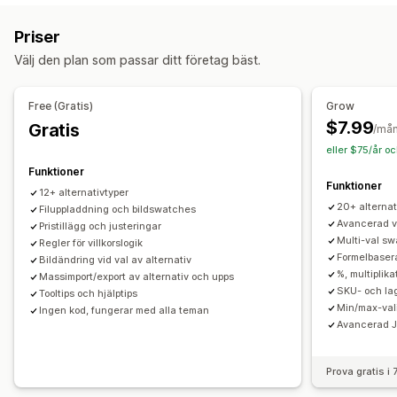
PNG
JPEG
PSD
PDF
Excel
Bilder
Videor
ZIP
Siffror
Alternativknappar
Anpassad text
Priser
Presentinslagning
Anpassad CSS
Anpassad HTML
Välj den plan som passar ditt företag bäst.
Storlekstabeller
Import och export
Variantvisning
Priser
Free (Gratis)
Grow
Prissättning för bulkorder
Villkorlig prissättning
$7.99
Gratis
/må
Anpassad prissättning
Dynamisk prissättning
Tillägg
eller $75/år o
Tilläggsavgifter för varianter
Funktioner
Funktioner
12+ alternativtyper
Lager
20+ alternati
Filuppladdning och bildswatches
Dölj slutsålda
SKU-hantering
Lagertillgänglighet
Avancerad vi
Pristillägg och justeringar
Multi-val sw
Regler för villkorslogik
Visning av varor på lager
Automatiska uppdateringar
Formelbasera
Bildändring vid val av alternativ
%, multiplika
Massimport/export av alternativ och upps
SKU- och la
Tooltips och hjälptips
Min/max-val
Ingen kod, fungerar med alla teman
Avancerad 
Prova gratis i