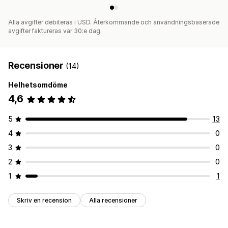
Alla avgifter debiteras i USD. Återkommande och användningsbaserade
avgifter faktureras var 30:e dag.
Recensioner
(14)
Helhetsomdöme
4,6
5
13
4
0
3
0
2
0
1
1
Skriv en recension
Alla recensioner