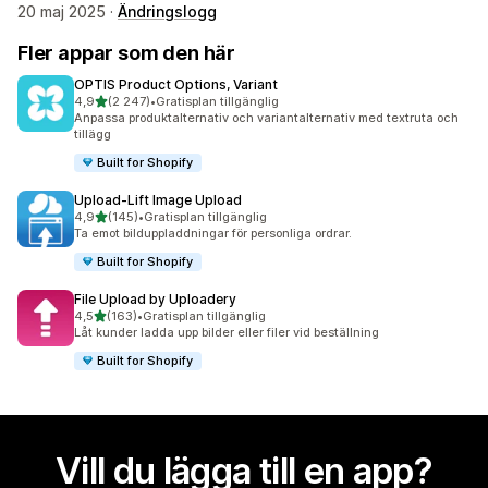
20 maj 2025 ·
Ändringslogg
Fler appar som den här
OPTIS Product Options, Variant
av 5 stjärnor
4,9
(2 247)
•
Gratisplan tillgänglig
2247 recensioner totalt
Anpassa produktalternativ och variantalternativ med textruta och
tillägg
Built for Shopify
Upload‑Lift Image Upload
av 5 stjärnor
4,9
(145)
•
Gratisplan tillgänglig
145 recensioner totalt
Ta emot bilduppladdningar för personliga ordrar.
Built for Shopify
File Upload by Uploadery
av 5 stjärnor
4,5
(163)
•
Gratisplan tillgänglig
163 recensioner totalt
Låt kunder ladda upp bilder eller filer vid beställning
Built for Shopify
Vill du lägga till en app?