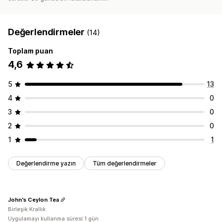
Değerlendirmeler
(14)
Toplam puan
4,6
5
13
4
0
3
0
2
0
1
1
Değerlendirme yazın
Tüm değerlendirmeler
John's Ceylon Tea
Birleşik Krallık
Uygulamayı kullanma süresi:1 gün