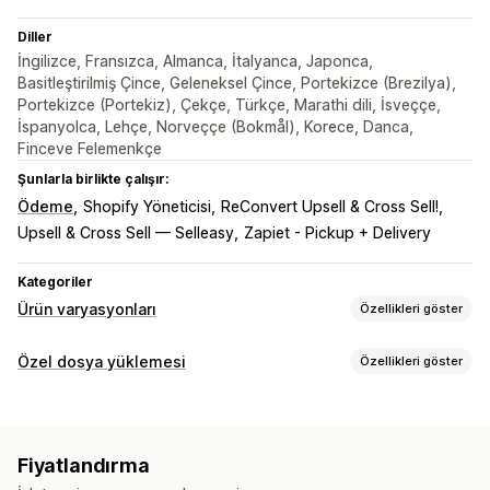
Diller
İngilizce, Fransızca, Almanca, İtalyanca, Japonca,
Basitleştirilmiş Çince, Geleneksel Çince, Portekizce (Brezilya),
Portekizce (Portekiz), Çekçe, Türkçe, Marathi dili, İsveççe,
İspanyolca, Lehçe, Norveççe (Bokmål), Korece, Danca,
Finceve Felemenkçe
Şunlarla birlikte çalışır:
Ödeme
Shopify Yöneticisi
ReConvert Upsell & Cross Sell!
Upsell & Cross Sell — Selleasy
Zapiet - Pickup + Delivery
Kategoriler
Ürün varyasyonları
Özellikleri göster
Özelleştirme
Özel dosya yüklemesi
Özellikleri göster
Onay kutuları
Numune parçalar
Koşullu mantık
Yazı tipleri
Dosya türleri
Tarihler
Boyutlar
Açılır menüler
Dosya yükleme
PNG
JPEG
PSD
PDF
Excel
Görseller
Videolar
ZIP
Çoklu seçim
Sayılar
Radyo düğmeleri
Özel metin
Fiyatlandırma
Hediye paketi
Özel CSS
Özel HTML
Beden çizelgeleri