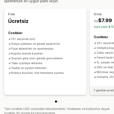
İşletmenize en uygun planı seçin.
İçe ve dışa aktarma
Varyasyonlar ekranı
Fiyatlandırma
Free
Grow
Toplu fiyatlandırma
Koşullu fiyatlandırma
$7.99
Ücretsiz
/ay
Özel fiyatlandırma
Dinamik fiyatlandırma
Eklentiler
veya yılda $75
Varyasyon ek ücretleri
Özellikler
Özellikler
12+ seçenek türü
Envanter
20+ seçenek
Dosya yükleme ve görsel swatch’lar
Stokta olmayanları gizleme
SKU yönetimi
Stok durumu
Gelişmiş koş
Fiyat eklentileri ve ayarlamalar
Çoklu seçim
Koşullu mantık kuralları
Stoka eklendi ekranı
Otomatik güncellemeler
Formül bazlı
Seçime göre ürün görseli güncelleme
%, çarpan ve
Toplu içe/dışa aktarma
SKU ve stok 
Tooltip ve yardım metinleri
Min/max seç
Kodsuz kurulum, tüm temalarla uyumlu
Gelişmiş JS
7 günlük ücre
Tüm ücretler USD cinsinden faturalandırılır. Yinelenen ve kullanıma dayalı
ücretler 30 günde bir faturalandırılır.