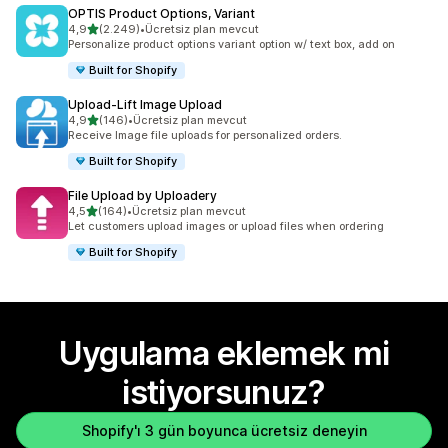
OPTIS Product Options, Variant
5 yıldız üzerinden
4,9
(2.249)
•
Ücretsiz plan mevcut
toplam 2249 değerlendirme
Personalize product options variant option w/ text box, add on
Built for Shopify
Upload‑Lift Image Upload
5 yıldız üzerinden
4,9
(146)
•
Ücretsiz plan mevcut
toplam 146 değerlendirme
Receive Image file uploads for personalized orders.
Built for Shopify
File Upload by Uploadery
5 yıldız üzerinden
4,5
(164)
•
Ücretsiz plan mevcut
toplam 164 değerlendirme
Let customers upload images or upload files when ordering
Built for Shopify
Uygulama eklemek mi
istiyorsunuz?
Shopify'ı 3 gün boyunca ücretsiz deneyin