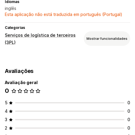
Idiomas
inglês
Esta aplicação não está traduzida em português (Portugal)
Categorias
Serviços de logística de terceiros
Mostrar funcionalidades
(3PL)
Gestão de encomendas
Processamento
Processamento de lotes
Avaliações
Direcionamento de encomendas
Etiquetas de envio
Taxas de envio
Embalagem personalizada
Avaliação geral
Guias de remessa
Rastreio de várias transportadoras
0
Página de rastreio
Ligações de rastreio
5
0
Notificações de clientes
Histórico de rastreio
Devoluções
Devoluções pré-pagas
4
0
3
0
Gestão de inventário
2
0
Sincronização automática