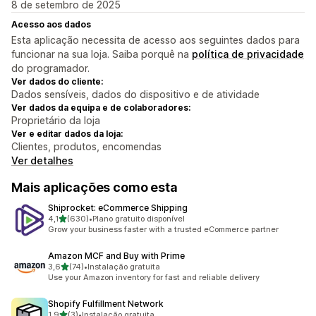
8 de setembro de 2025
Acesso aos dados
Esta aplicação necessita de acesso aos seguintes dados para
funcionar na sua loja. Saiba porquê na
política de privacidade
do programador.
Ver dados do cliente:
Dados sensíveis, dados do dispositivo e de atividade
Ver dados da equipa e de colaboradores:
Proprietário da loja
Ver e editar dados da loja:
Clientes, produtos, encomendas
Ver detalhes
Mais aplicações como esta
Shiprocket: eCommerce Shipping
de 5 estrelas
4,1
(630)
•
Plano gratuito disponível
630 total de avaliações
Grow your business faster with a trusted eCommerce partner
Amazon MCF and Buy with Prime
de 5 estrelas
3,6
(74)
•
Instalação gratuita
74 total de avaliações
Use your Amazon inventory for fast and reliable delivery
Shopify Fulfillment Network
de 5 estrelas
1,9
(3)
•
Instalação gratuita