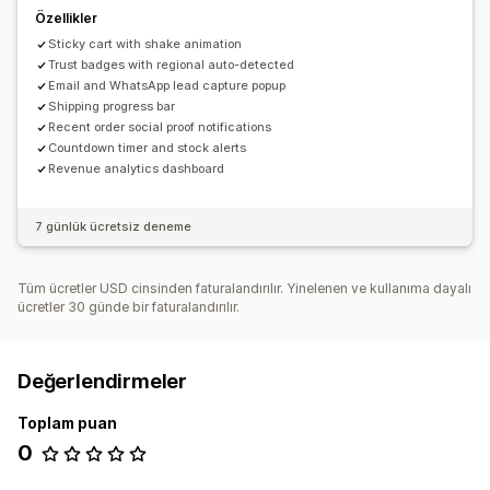
Tıklama oranı
Dönüşüm oranları
Huni performansı
Özellikler
Sticky cart with shake animation
Trust badges with regional auto-detected
Email and WhatsApp lead capture popup
Shipping progress bar
Recent order social proof notifications
Countdown timer and stock alerts
Revenue analytics dashboard
7 günlük ücretsiz deneme
Tüm ücretler USD cinsinden faturalandırılır. Yinelenen ve kullanıma dayalı
ücretler 30 günde bir faturalandırılır.
Değerlendirmeler
Toplam puan
0