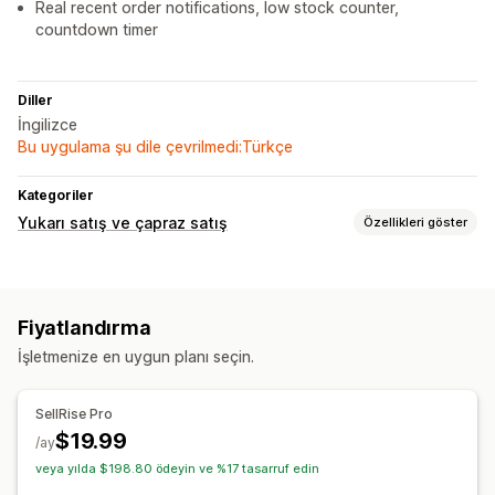
Real recent order notifications, low stock counter,
countdown timer
Diller
İngilizce
Bu uygulama şu dile çevrilmedi:Türkçe
Kategoriler
Yukarı satış ve çapraz satış
Özellikleri göster
Özelleştirme
Sepetten yukarı satış
Ürün sayfasından yukarı satış
Fiyatlandırma
Duyuru çubuğu
İlerleme çubuğu
Sabit sepet
İşletmenize en uygun planı seçin.
Açılır pencereler
Teklifler ve öneriler
SellRise Pro
Hacim bazlı indirimler
Kademeli indirimler
$19.99
/ay
veya yılda $198.80 ödeyin ve %17 tasarruf edin
Analizler