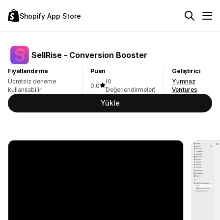
Shopify App Store
SellRise ‑ Conversion Booster
Fiyatlandırma
Puan
Geliştirici
Ücretsiz deneme
(0
Yumnaz
0,0
kullanılabilir
Değerlendirmeler)
Ventures
Yükle