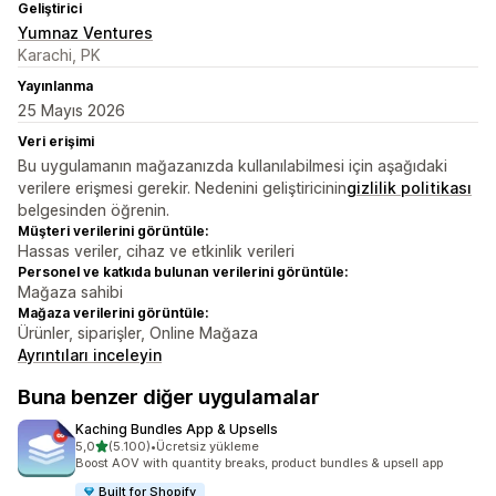
Geliştirici
Yumnaz Ventures
Karachi, PK
Yayınlanma
25 Mayıs 2026
Veri erişimi
Bu uygulamanın mağazanızda kullanılabilmesi için aşağıdaki
verilere erişmesi gerekir. Nedenini geliştiricinin
gizlilik politikası
belgesinden öğrenin.
Müşteri verilerini görüntüle:
Hassas veriler, cihaz ve etkinlik verileri
Personel ve katkıda bulunan verilerini görüntüle:
Mağaza sahibi
Mağaza verilerini görüntüle:
Ürünler, siparişler, Online Mağaza
Ayrıntıları inceleyin
Buna benzer diğer uygulamalar
Kaching Bundles App & Upsells
5 yıldız üzerinden
5,0
(5.100)
•
Ücretsiz yükleme
toplam 5100 değerlendirme
Boost AOV with quantity breaks, product bundles & upsell app
Built for Shopify